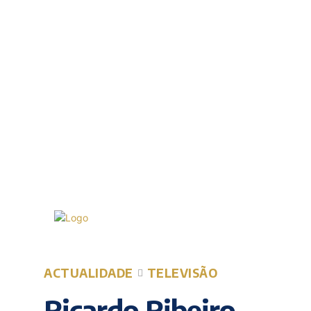
Quinta-feira, 6 Agosto, 2026
20.7
Lisboa
C
ACTUALIDADE
TELEVISÃO
Ricardo Ribeiro