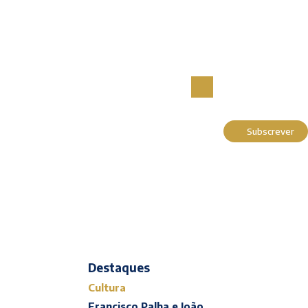
Subscrever
Actualidade
Cultura
Entrevistas
Opinião
Reportagens
Editorial
Destaques
Cultura
Francisco Palha e João