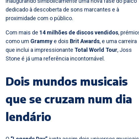
inaugurando simbolicamente uma nova fase do palco
dedicado à descoberta de sons marcantes e à
proximidade com o público.
Com mais de
14 milhões de discos vendidos
, prémio
como um
Grammy
e dois
Brit Awards
, e uma carreira
que inclui a impressionante
Total World Tour
, Joss
Stone é já uma referência incontornável.
Dois mundos musicais
que se cruzam num dia
lendário
O
“Legends Day”
junta assim dois universos musicai