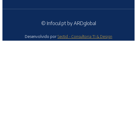
© Infocul.pt by ARDglobal
Desenvolvido por
Sectid - Consultoria TI & Design