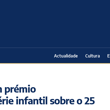
Actualidade
Cultura
E
m prémio
rie infantil sobre o 25