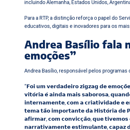
incluindo Alemanha, Estados Unidos, Argentina,
Para a RTP, a distinção reforça o papel do Se
educativos, digitais e inovadores para os mai
Andrea Basílio fala
emoções”
Andrea Basílio, responsável pelos programas 
“𝗙𝗼𝗶 𝘂𝗺 𝘃𝗲𝗿𝗱𝗮𝗱𝗲𝗶𝗿𝗼 𝘇𝗶𝗴𝘇𝗮𝗴 𝗱𝗲 𝗲𝗺𝗼𝗰̧𝗼̃
𝘃𝗶𝘁𝗼́𝗿𝗶𝗮 𝗲́ 𝗮𝗶𝗻𝗱𝗮 𝗺𝗮𝗶𝘀 𝘀𝗮𝗯𝗼𝗿𝗼𝘀𝗮, 𝗾𝘂𝗮𝗻
𝗶𝗻𝘁𝗲𝗿𝗻𝗮𝗺𝗲𝗻𝘁𝗲, 𝗰𝗼𝗺 𝗮 𝗰𝗿𝗶𝗮𝘁𝗶𝘃𝗶𝗱𝗮𝗱𝗲 𝗲 
𝘁𝗲𝗺𝗮 𝘁𝗮̃𝗼 𝗶𝗺𝗽𝗼𝗿𝘁𝗮𝗻𝘁𝗲 𝗱𝗮 𝗛𝗶𝘀𝘁𝗼́𝗿𝗶𝗮 𝗱𝗲 
𝗮𝗳𝗶𝗿𝗺𝗮𝗿, 𝗰𝗼𝗺 𝗰𝗼𝗻𝘃𝗶𝗰𝗰̧𝗮̃𝗼, 𝗾𝘂𝗲 𝘁𝗶𝘃𝗲𝗺𝗼𝘀 
𝗻𝗮𝗿𝗿𝗮𝘁𝗶𝘃𝗮𝗺𝗲𝗻𝘁𝗲 𝗲𝘀𝘁𝗶𝗺𝘂𝗹𝗮𝗻𝘁𝗲, 𝗰𝗮𝗽𝗮𝘇 𝗱𝗲