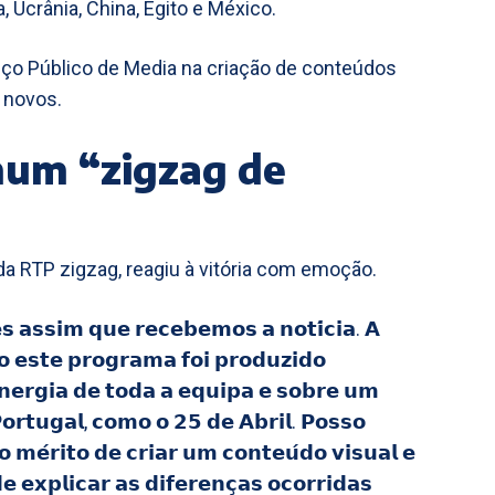
 Ucrânia, China, Egito e México.
rviço Público de Media na criação de conteúdos
s novos.
 num “zigzag de
da RTP zigzag, reagiu à vitória com emoção.
𝘀 𝗮𝘀𝘀𝗶𝗺 𝗾𝘂𝗲 𝗿𝗲𝗰𝗲𝗯𝗲𝗺𝗼𝘀 𝗮 𝗻𝗼𝘁𝗶́𝗰𝗶𝗮. 𝗔
𝗼 𝗲𝘀𝘁𝗲 𝗽𝗿𝗼𝗴𝗿𝗮𝗺𝗮 𝗳𝗼𝗶 𝗽𝗿𝗼𝗱𝘂𝘇𝗶𝗱𝗼
𝗻𝗲𝗿𝗴𝗶𝗮 𝗱𝗲 𝘁𝗼𝗱𝗮 𝗮 𝗲𝗾𝘂𝗶𝗽𝗮 𝗲 𝘀𝗼𝗯𝗿𝗲 𝘂𝗺
𝗼𝗿𝘁𝘂𝗴𝗮𝗹, 𝗰𝗼𝗺𝗼 𝗼 𝟮𝟱 𝗱𝗲 𝗔𝗯𝗿𝗶𝗹. 𝗣𝗼𝘀𝘀𝗼
𝗼 𝗺𝗲́𝗿𝗶𝘁𝗼 𝗱𝗲 𝗰𝗿𝗶𝗮𝗿 𝘂𝗺 𝗰𝗼𝗻𝘁𝗲𝘂́𝗱𝗼 𝘃𝗶𝘀𝘂𝗮𝗹 𝗲
 𝗲𝘅𝗽𝗹𝗶𝗰𝗮𝗿 𝗮𝘀 𝗱𝗶𝗳𝗲𝗿𝗲𝗻𝗰̧𝗮𝘀 𝗼𝗰𝗼𝗿𝗿𝗶𝗱𝗮𝘀