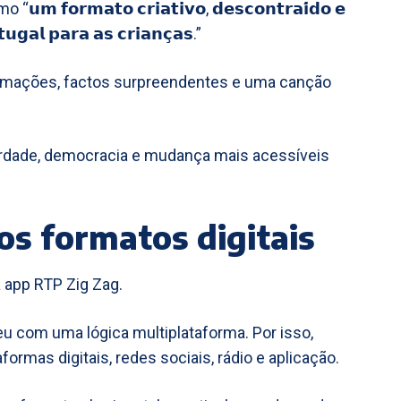
𝗿𝗺𝗮𝘁𝗼 𝗰𝗿𝗶𝗮𝘁𝗶𝘃𝗼, 𝗱𝗲𝘀𝗰𝗼𝗻𝘁𝗿𝗮𝗶́𝗱𝗼 𝗲
𝘁𝘂𝗴𝗮𝗹 𝗽𝗮𝗿𝗮 𝗮𝘀 𝗰𝗿𝗶𝗮𝗻𝗰̧𝗮𝘀.”
animações, factos surpreendentes e uma canção
erdade, democracia e mudança mais acessíveis
os formatos digitais
a app RTP Zig Zag.
u com uma lógica multiplataforma. Por isso,
formas digitais, redes sociais, rádio e aplicação.