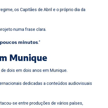
ime, os Capitães de Abril e o próprio dia da
rojeto numa frase clara.
𝗽𝗼𝘂𝗰𝗼𝘀 𝗺𝗶𝗻𝘂𝘁𝗼𝘀.”
 em Munique
o de dois em dois anos em Munique.
nternacionais dedicadas a conteúdos audiovisuais
stacou-se entre produções de vários países,