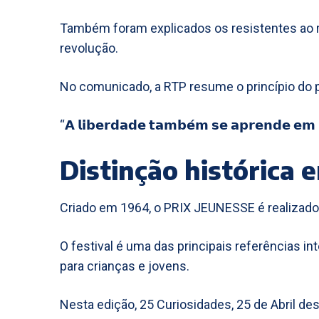
Também foram explicados os resistentes ao reg
revolução.
No comunicado, a RTP resume o princípio do p
“𝗔 𝗹𝗶𝗯𝗲𝗿𝗱𝗮𝗱𝗲 𝘁𝗮𝗺𝗯𝗲́𝗺 𝘀𝗲 𝗮𝗽𝗿𝗲𝗻𝗱𝗲 𝗲𝗺 
Distinção histórica
Criado em 1964, o PRIX JEUNESSE é realizad
O festival é uma das principais referências i
para crianças e jovens.
Nesta edição, 25 Curiosidades, 25 de Abril de