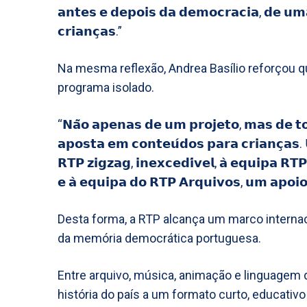
𝗮𝗻𝘁𝗲𝘀 𝗲 𝗱𝗲𝗽𝗼𝗶𝘀 𝗱𝗮 𝗱𝗲𝗺𝗼𝗰𝗿𝗮𝗰𝗶𝗮, 𝗱𝗲 𝘂𝗺
𝗰𝗿𝗶𝗮𝗻𝗰̧𝗮𝘀.”
Na mesma reflexão, Andrea Basílio reforçou 
programa isolado.
“𝗡𝗮̃𝗼 𝗮𝗽𝗲𝗻𝗮𝘀 𝗱𝗲 𝘂𝗺 𝗽𝗿𝗼𝗷𝗲𝘁𝗼, 𝗺𝗮𝘀 𝗱𝗲 𝘁
𝗮𝗽𝗼𝘀𝘁𝗮 𝗲𝗺 𝗰𝗼𝗻𝘁𝗲𝘂́𝗱𝗼𝘀 𝗽𝗮𝗿𝗮 𝗰𝗿𝗶𝗮𝗻𝗰̧𝗮𝘀.
𝗥𝗧𝗣 𝘇𝗶𝗴𝘇𝗮𝗴, 𝗶𝗻𝗲𝘅𝗰𝗲𝗱𝗶́𝘃𝗲𝗹, 𝗮̀ 𝗲𝗾𝘂𝗶𝗽𝗮 𝗥𝗧𝗣
𝗲 𝗮̀ 𝗲𝗾𝘂𝗶𝗽𝗮 𝗱𝗼 𝗥𝗧𝗣 𝗔𝗿𝗾𝘂𝗶𝘃𝗼𝘀, 𝘂𝗺 𝗮𝗽𝗼𝗶
Desta forma, a RTP alcança um marco interna
da memória democrática portuguesa.
Entre arquivo, música, animação e linguagem di
história do país a um formato curto, educativ