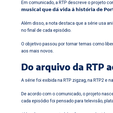
Em comunicado, a RTP descreve o projeto como “𝘂𝗺 𝗳
𝗺𝘂𝘀𝗶𝗰𝗮𝗹 𝗾𝘂𝗲 𝗱𝗮́ 𝘃𝗶𝗱𝗮 𝗮̀ 𝗵𝗶𝘀𝘁𝗼́𝗿𝗶𝗮 𝗱𝗲 𝗣𝗼𝗿
Além disso, a nota destaca que a série usa 
no final de cada episódio.
O objetivo passou por tornar temas como lib
aos mais novos.
Do arquivo da RTP a
A série foi exibida na RTP zigzag, na RTP2 e n
De acordo com o comunicado, o projeto nasce
cada episódio foi pensado para televisão, plata