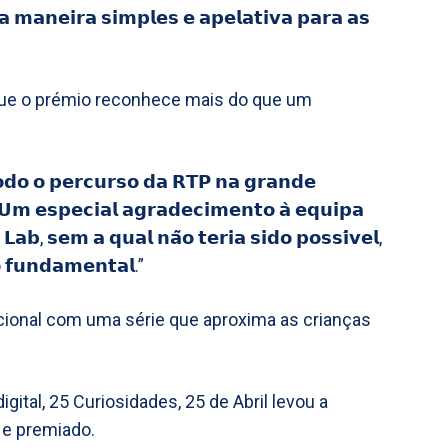
 𝗺𝗮𝗻𝗲𝗶𝗿𝗮 𝘀𝗶𝗺𝗽𝗹𝗲𝘀 𝗲 𝗮𝗽𝗲𝗹𝗮𝘁𝗶𝘃𝗮 𝗽𝗮𝗿𝗮 𝗮𝘀
que o prémio reconhece mais do que um
𝗱𝗼 𝗼 𝗽𝗲𝗿𝗰𝘂𝗿𝘀𝗼 𝗱𝗮 𝗥𝗧𝗣 𝗻𝗮 𝗴𝗿𝗮𝗻𝗱𝗲
 𝗨𝗺 𝗲𝘀𝗽𝗲𝗰𝗶𝗮𝗹 𝗮𝗴𝗿𝗮𝗱𝗲𝗰𝗶𝗺𝗲𝗻𝘁𝗼 𝗮̀ 𝗲𝗾𝘂𝗶𝗽𝗮
 𝗟𝗮𝗯, 𝘀𝗲𝗺 𝗮 𝗾𝘂𝗮𝗹 𝗻𝗮̃𝗼 𝘁𝗲𝗿𝗶𝗮 𝘀𝗶𝗱𝗼 𝗽𝗼𝘀𝘀𝗶́𝘃𝗲𝗹,
 𝗳𝘂𝗻𝗱𝗮𝗺𝗲𝗻𝘁𝗮𝗹.”
cional com uma série que aproxima as crianças
gital, 25 Curiosidades, 25 de Abril levou a
o e premiado.