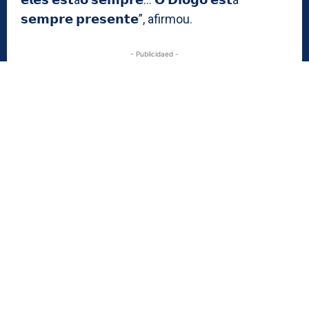
𝘀𝗲𝗺𝗽𝗿𝗲 𝗽𝗿𝗲𝘀𝗲𝗻𝘁𝗲”, afirmou.
- Publicidaed -