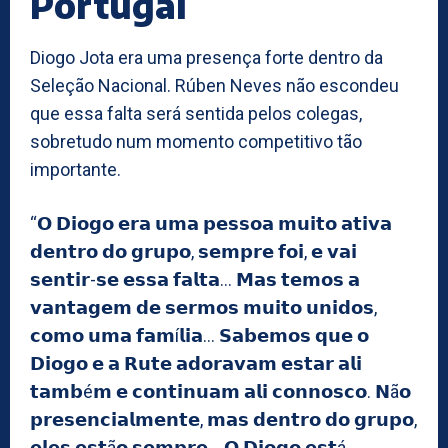
Portugal
Diogo Jota era uma presença forte dentro da
Seleção Nacional. Rúben Neves não escondeu
que essa falta será sentida pelos colegas,
sobretudo num momento competitivo tão
importante.
“𝗢 𝗗𝗶𝗼𝗴𝗼 𝗲𝗿𝗮 𝘂𝗺𝗮 𝗽𝗲𝘀𝘀𝗼𝗮 𝗺𝘂𝗶𝘁𝗼 𝗮𝘁𝗶𝘃𝗮
𝗱𝗲𝗻𝘁𝗿𝗼 𝗱𝗼 𝗴𝗿𝘂𝗽𝗼, 𝘀𝗲𝗺𝗽𝗿𝗲 𝗳𝗼𝗶, 𝗲 𝘃𝗮𝗶
𝘀𝗲𝗻𝘁𝗶𝗿-𝘀𝗲 𝗲𝘀𝘀𝗮 𝗳𝗮𝗹𝘁𝗮… 𝗠𝗮𝘀 𝘁𝗲𝗺𝗼𝘀 𝗮
𝘃𝗮𝗻𝘁𝗮𝗴𝗲𝗺 𝗱𝗲 𝘀𝗲𝗿𝗺𝗼𝘀 𝗺𝘂𝗶𝘁𝗼 𝘂𝗻𝗶𝗱𝗼𝘀,
𝗰𝗼𝗺𝗼 𝘂𝗺𝗮 𝗳𝗮𝗺í𝗹𝗶𝗮… 𝗦𝗮𝗯𝗲𝗺𝗼𝘀 𝗾𝘂𝗲 𝗼
𝗗𝗶𝗼𝗴𝗼 𝗲 𝗮 𝗥𝘂𝘁𝗲 𝗮𝗱𝗼𝗿𝗮𝘃𝗮𝗺 𝗲𝘀𝘁𝗮𝗿 𝗮𝗹𝗶
𝘁𝗮𝗺𝗯é𝗺 𝗲 𝗰𝗼𝗻𝘁𝗶𝗻𝘂𝗮𝗺 𝗮𝗹𝗶 𝗰𝗼𝗻𝗻𝗼𝘀𝗰𝗼. 𝗡ã𝗼
𝗽𝗿𝗲𝘀𝗲𝗻𝗰𝗶𝗮𝗹𝗺𝗲𝗻𝘁𝗲, 𝗺𝗮𝘀 𝗱𝗲𝗻𝘁𝗿𝗼 𝗱𝗼 𝗴𝗿𝘂𝗽𝗼,
𝗲𝗹𝗲𝘀 𝗲𝘀𝘁ã𝗼 𝘀𝗲𝗺𝗽𝗿𝗲… 𝗢 𝗗𝗶𝗼𝗴𝗼 𝗲𝘀𝘁á