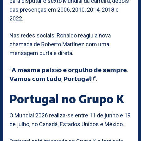
para disputar o sexto Mundial da carreira, depois
das presenças em 2006, 2010, 2014, 2018 e
2022.
Nas redes sociais, Ronaldo reagiu à nova
chamada de Roberto Martínez com uma
mensagem curta e direta.
“𝗔 𝗺𝗲𝘀𝗺𝗮 𝗽𝗮𝗶𝘅ã𝗼 𝗲 𝗼𝗿𝗴𝘂𝗹𝗵𝗼 𝗱𝗲 𝘀𝗲𝗺𝗽𝗿𝗲.
𝗩𝗮𝗺𝗼𝘀 𝗰𝗼𝗺 𝘁𝘂𝗱𝗼, 𝗣𝗼𝗿𝘁𝘂𝗴𝗮𝗹!!”.
Portugal no Grupo K
O Mundial 2026 realiza-se entre 11 de junho e 19
de julho, no Canadá, Estados Unidos e México.