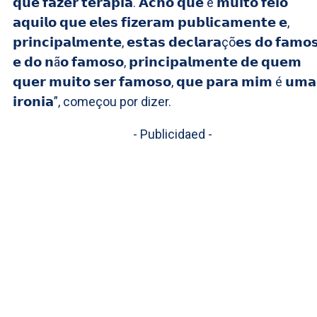
𝗾𝘂𝗲 𝗳𝗮𝘇𝗲𝗿 𝘁𝗲𝗿𝗮𝗽𝗶𝗮. 𝗔𝗰𝗵𝗼 𝗾𝘂𝗲 é 𝗺𝘂𝗶𝘁𝗼 𝗳𝗲𝗶𝗼
𝗮𝗾𝘂𝗶𝗹𝗼 𝗾𝘂𝗲 𝗲𝗹𝗲𝘀 𝗳𝗶𝘇𝗲𝗿𝗮𝗺 𝗽𝘂𝗯𝗹𝗶𝗰𝗮𝗺𝗲𝗻𝘁𝗲 𝗲,
𝗽𝗿𝗶𝗻𝗰𝗶𝗽𝗮𝗹𝗺𝗲𝗻𝘁𝗲, 𝗲𝘀𝘁𝗮𝘀 𝗱𝗲𝗰𝗹𝗮𝗿𝗮çõ𝗲𝘀 𝗱𝗼 𝗳𝗮𝗺𝗼
𝗲 𝗱𝗼 𝗻ã𝗼 𝗳𝗮𝗺𝗼𝘀𝗼, 𝗽𝗿𝗶𝗻𝗰𝗶𝗽𝗮𝗹𝗺𝗲𝗻𝘁𝗲 𝗱𝗲 𝗾𝘂𝗲𝗺
𝗾𝘂𝗲𝗿 𝗺𝘂𝗶𝘁𝗼 𝘀𝗲𝗿 𝗳𝗮𝗺𝗼𝘀𝗼, 𝗾𝘂𝗲 𝗽𝗮𝗿𝗮 𝗺𝗶𝗺 é 𝘂𝗺𝗮
𝗶𝗿𝗼𝗻𝗶𝗮”, começou por dizer.
- Publicidaed -