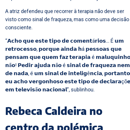
A atriz defendeu que recorrer à terapia não deve ser
visto como sinal de fraqueza, mas como uma decisão
consciente.
“𝗔𝗰𝗵𝗼 𝗾𝘂𝗲 𝗲𝘀𝘁𝗲 𝘁𝗶𝗽𝗼 𝗱𝗲 𝗰𝗼𝗺𝗲𝗻𝘁á𝗿𝗶𝗼𝘀… É 𝘂𝗺
𝗿𝗲𝘁𝗿𝗼𝗰𝗲𝘀𝘀𝗼, 𝗽𝗼𝗿𝗾𝘂𝗲 𝗮𝗶𝗻𝗱𝗮 𝗵á 𝗽𝗲𝘀𝘀𝗼𝗮𝘀 𝗾𝘂𝗲
𝗽𝗲𝗻𝘀𝗮𝗺 𝗾𝘂𝗲 𝗾𝘂𝗲𝗺 𝗳𝗮𝘇 𝘁𝗲𝗿𝗮𝗽𝗶𝗮 é 𝗺𝗮𝗹𝘂𝗾𝘂𝗶𝗻𝗵𝗼
𝗻ã𝗼! 𝗣𝗲𝗱𝗶𝗿 𝗮𝗷𝘂𝗱𝗮 𝗻ã𝗼 é 𝘀𝗶𝗻𝗮𝗹 𝗱𝗲 𝗳𝗿𝗮𝗾𝘂𝗲𝘇𝗮 𝗻𝗲𝗺
𝗱𝗲 𝗻𝗮𝗱𝗮, é 𝘂𝗺 𝘀𝗶𝗻𝗮𝗹 𝗱𝗲 𝗶𝗻𝘁𝗲𝗹𝗶𝗴ê𝗻𝗰𝗶𝗮, 𝗽𝗼𝗿𝘁𝗮𝗻𝘁𝗼
𝗲𝘂 𝗮𝗰𝗵𝗼 𝘃𝗲𝗿𝗴𝗼𝗻𝗵𝗼𝘀𝗼 𝗲𝘀𝘁𝗲 𝘁𝗶𝗽𝗼 𝗱𝗲 𝗱𝗲𝗰𝗹𝗮𝗿𝗮çõ
𝗲𝗺 𝘁𝗲𝗹𝗲𝘃𝗶𝘀ã𝗼 𝗻𝗮𝗰𝗶𝗼𝗻𝗮𝗹”, sublinhou.
Rebeca Caldeira no
centro da polémica