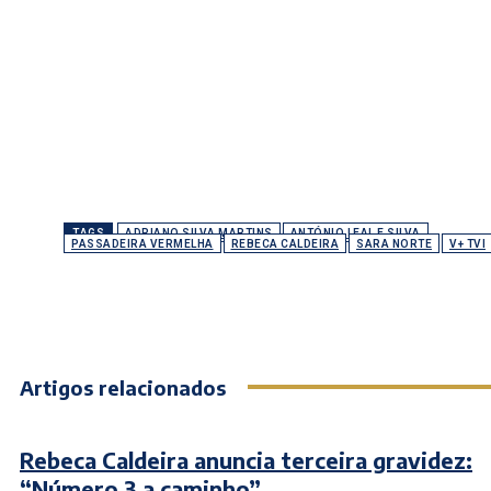
TAGS
ADRIANO SILVA MARTINS
ANTÓNIO LEAL E SILVA
PASSADEIRA VERMELHA
REBECA CALDEIRA
SARA NORTE
V+ TVI
Artigos relacionados
Rebeca Caldeira anuncia terceira gravidez:
“Número 3 a caminho”