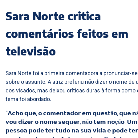
Sara Norte critica
comentários feitos em
televisão
Sara Norte foi a primeira comentadora a pronunciar-se
sobre o assunto. A atriz preferiu não dizer o nome de
dos visados, mas deixou críticas duras à forma como 
tema foi abordado.
“𝗔𝗰𝗵𝗼 𝗾𝘂𝗲, 𝗼 𝗰𝗼𝗺𝗲𝗻𝘁𝗮𝗱𝗼𝗿 𝗲𝗺 𝗾𝘂𝗲𝘀𝘁ã𝗼, 𝗾𝘂𝗲 𝗻
𝘃𝗼𝘂 𝗱𝗶𝘇𝗲𝗿 𝗼 𝗻𝗼𝗺𝗲 𝘀𝗲𝗾𝘂𝗲𝗿, 𝗻ã𝗼 𝘁𝗲𝗺 𝗻𝗼çã𝗼. 𝗨𝗺
𝗽𝗲𝘀𝘀𝗼𝗮 𝗽𝗼𝗱𝗲 𝘁𝗲𝗿 𝘁𝘂𝗱𝗼 𝗻𝗮 𝘀𝘂𝗮 𝘃𝗶𝗱𝗮 𝗲 𝗽𝗼𝗱𝗲 𝘁𝗲𝗿