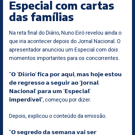
Especial com cartas
das famílias
Na reta final do Diário, Nuno Eiró revelou ainda o
que iria acontecer depois do Jornal Nacional. O
apresentador anunciou um Especial com dois
momentos importantes para os concorrentes.
“𝗢 ‘𝗗𝗶á𝗿𝗶𝗼’ 𝗳𝗶𝗰𝗮 𝗽𝗼𝗿 𝗮𝗾𝘂𝗶, 𝗺𝗮𝘀 𝗵𝗼𝗷𝗲 𝗲𝘀𝘁𝗼𝘂
𝗱𝗲 𝗿𝗲𝗴𝗿𝗲𝘀𝘀𝗼 𝗮 𝘀𝗲𝗴𝘂𝗶𝗿 𝗮𝗼 ‘𝗝𝗼𝗿𝗻𝗮𝗹
𝗡𝗮𝗰𝗶𝗼𝗻𝗮𝗹’ 𝗽𝗮𝗿𝗮 𝘂𝗺 ‘𝗘𝘀𝗽𝗲𝗰𝗶𝗮𝗹’
𝗶𝗺𝗽𝗲𝗿𝗱í𝘃𝗲𝗹”, começou por dizer.
Depois, explicou o conteúdo da emissão.
“𝗢 𝘀𝗲𝗴𝗿𝗲𝗱𝗼 𝗱𝗮 𝘀𝗲𝗺𝗮𝗻𝗮 𝘃𝗮𝗶 𝘀𝗲𝗿