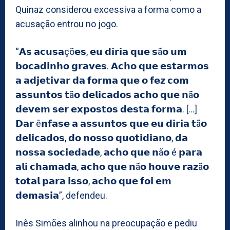
Quinaz considerou excessiva a forma como a
acusação entrou no jogo.
“𝗔𝘀 𝗮𝗰𝘂𝘀𝗮çõ𝗲𝘀, 𝗲𝘂 𝗱𝗶𝗿𝗶𝗮 𝗾𝘂𝗲 𝘀ã𝗼 𝘂𝗺
𝗯𝗼𝗰𝗮𝗱𝗶𝗻𝗵𝗼 𝗴𝗿𝗮𝘃𝗲𝘀. 𝗔𝗰𝗵𝗼 𝗾𝘂𝗲 𝗲𝘀𝘁𝗮𝗿𝗺𝗼𝘀
𝗮 𝗮𝗱𝗷𝗲𝘁𝗶𝘃𝗮𝗿 𝗱𝗮 𝗳𝗼𝗿𝗺𝗮 𝗾𝘂𝗲 𝗼 𝗳𝗲𝘇 𝗰𝗼𝗺
𝗮𝘀𝘀𝘂𝗻𝘁𝗼𝘀 𝘁ã𝗼 𝗱𝗲𝗹𝗶𝗰𝗮𝗱𝗼𝘀 𝗮𝗰𝗵𝗼 𝗾𝘂𝗲 𝗻ã𝗼
𝗱𝗲𝘃𝗲𝗺 𝘀𝗲𝗿 𝗲𝘅𝗽𝗼𝘀𝘁𝗼𝘀 𝗱𝗲𝘀𝘁𝗮 𝗳𝗼𝗿𝗺𝗮. […]
𝗗𝗮𝗿 ê𝗻𝗳𝗮𝘀𝗲 𝗮 𝗮𝘀𝘀𝘂𝗻𝘁𝗼𝘀 𝗾𝘂𝗲 𝗲𝘂 𝗱𝗶𝗿𝗶𝗮 𝘁ã𝗼
𝗱𝗲𝗹𝗶𝗰𝗮𝗱𝗼𝘀, 𝗱𝗼 𝗻𝗼𝘀𝘀𝗼 𝗾𝘂𝗼𝘁𝗶𝗱𝗶𝗮𝗻𝗼, 𝗱𝗮
𝗻𝗼𝘀𝘀𝗮 𝘀𝗼𝗰𝗶𝗲𝗱𝗮𝗱𝗲, 𝗮𝗰𝗵𝗼 𝗾𝘂𝗲 𝗻ã𝗼 é 𝗽𝗮𝗿𝗮
𝗮𝗹𝗶 𝗰𝗵𝗮𝗺𝗮𝗱𝗮, 𝗮𝗰𝗵𝗼 𝗾𝘂𝗲 𝗻ã𝗼 𝗵𝗼𝘂𝘃𝗲 𝗿𝗮𝘇ã𝗼
𝘁𝗼𝘁𝗮𝗹 𝗽𝗮𝗿𝗮 𝗶𝘀𝘀𝗼, 𝗮𝗰𝗵𝗼 𝗾𝘂𝗲 𝗳𝗼𝗶 𝗲𝗺
𝗱𝗲𝗺𝗮𝘀𝗶𝗮”, defendeu.
Inês Simões alinhou na preocupação e pediu