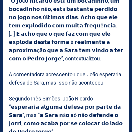
“𝗢 𝗝𝗼ã𝗼 𝗥𝗶𝗰𝗮𝗿𝗱𝗼 𝗲𝘀𝘁á 𝘂𝗺 𝗯𝗼𝗰𝗮𝗱𝗶𝗻𝗵𝗼, 𝘂𝗺
𝗯𝗼𝗰𝗮𝗱𝗶𝗻𝗵𝗼 𝗻ã𝗼, 𝗲𝘀𝘁á 𝗯𝗮𝘀𝘁𝗮𝗻𝘁𝗲 𝗽𝗲𝗿𝗱𝗶𝗱𝗼
𝗻𝗼 𝗷𝗼𝗴𝗼 𝗻𝗼𝘀 ú𝗹𝘁𝗶𝗺𝗼𝘀 𝗱𝗶𝗮𝘀. 𝗔𝗰𝗵𝗼 𝗾𝘂𝗲 𝗲𝗹𝗲
𝘁𝗲𝗺 𝗲𝘅𝗽𝗹𝗼𝗱𝗶𝗱𝗼 𝗰𝗼𝗺 𝗺𝘂𝗶𝘁𝗮 𝗳𝗿𝗲𝗾𝘂ê𝗻𝗰𝗶𝗮.
[…] 𝗘 𝗮𝗰𝗵𝗼 𝗾𝘂𝗲 𝗼 𝗾𝘂𝗲 𝗳𝗮𝘇 𝗰𝗼𝗺 𝗾𝘂𝗲 𝗲𝗹𝗲
𝗲𝘅𝗽𝗹𝗼𝗱𝗮 𝗱𝗲𝘀𝘁𝗮 𝗳𝗼𝗿𝗺𝗮 é 𝗿𝗲𝗮𝗹𝗺𝗲𝗻𝘁𝗲 𝗮
𝗮𝗽𝗿𝗼𝘅𝗶𝗺𝗮çã𝗼 𝗾𝘂𝗲 𝗮 𝗦𝗮𝗿𝗮 𝘁𝗲𝗺 𝘃𝗶𝗻𝗱𝗼 𝗮 𝘁𝗲𝗿
𝗰𝗼𝗺 𝗼 𝗣𝗲𝗱𝗿𝗼 𝗝𝗼𝗿𝗴𝗲”, contextualizou.
A comentadora acrescentou que João esperaria
defesa de Sara, mas isso não aconteceu.
Segundo Inês Simões, João Ricardo
“𝗲𝘀𝗽𝗲𝗿𝗮𝗿𝗶𝗮 𝗮𝗹𝗴𝘂𝗺𝗮 𝗱𝗲𝗳𝗲𝘀𝗮 𝗽𝗼𝗿 𝗽𝗮𝗿𝘁𝗲 𝗱𝗮
𝗦𝗮𝗿𝗮”, mas “𝗮 𝗦𝗮𝗿𝗮 𝗻ã𝗼 𝘀ó 𝗻ã𝗼 𝗱𝗲𝗳𝗲𝗻𝗱𝗲 𝗼
𝗝𝗼𝗿𝗿𝗶, 𝗰𝗼𝗺𝗼 𝗮𝗰𝗮𝗯𝗮 𝗽𝗼𝗿 𝘀𝗲 𝗰𝗼𝗹𝗼𝗰𝗮𝗿 𝗱𝗼 𝗹𝗮𝗱𝗼
𝗱𝗼 𝗣𝗲𝗱𝗿𝗼 𝗝𝗼𝗿𝗴𝗲”.