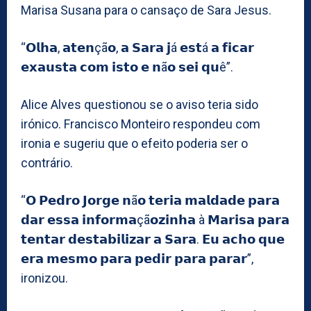
Marisa Susana para o cansaço de Sara Jesus.
“𝗢𝗹𝗵𝗮, 𝗮𝘁𝗲𝗻çã𝗼, 𝗮 𝗦𝗮𝗿𝗮 𝗷á 𝗲𝘀𝘁á 𝗮 𝗳𝗶𝗰𝗮𝗿
𝗲𝘅𝗮𝘂𝘀𝘁𝗮 𝗰𝗼𝗺 𝗶𝘀𝘁𝗼 𝗲 𝗻ã𝗼 𝘀𝗲𝗶 𝗾𝘂ê”.
Alice Alves questionou se o aviso teria sido
irónico. Francisco Monteiro respondeu com
ironia e sugeriu que o efeito poderia ser o
contrário.
“𝗢 𝗣𝗲𝗱𝗿𝗼 𝗝𝗼𝗿𝗴𝗲 𝗻ã𝗼 𝘁𝗲𝗿𝗶𝗮 𝗺𝗮𝗹𝗱𝗮𝗱𝗲 𝗽𝗮𝗿𝗮
𝗱𝗮𝗿 𝗲𝘀𝘀𝗮 𝗶𝗻𝗳𝗼𝗿𝗺𝗮çã𝗼𝘇𝗶𝗻𝗵𝗮 à 𝗠𝗮𝗿𝗶𝘀𝗮 𝗽𝗮𝗿𝗮
𝘁𝗲𝗻𝘁𝗮𝗿 𝗱𝗲𝘀𝘁𝗮𝗯𝗶𝗹𝗶𝘇𝗮𝗿 𝗮 𝗦𝗮𝗿𝗮. 𝗘𝘂 𝗮𝗰𝗵𝗼 𝗾𝘂𝗲
𝗲𝗿𝗮 𝗺𝗲𝘀𝗺𝗼 𝗽𝗮𝗿𝗮 𝗽𝗲𝗱𝗶𝗿 𝗽𝗮𝗿𝗮 𝗽𝗮𝗿𝗮𝗿”,
ironizou.