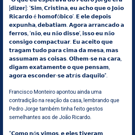
[𝗱𝗶𝘇𝗲𝗿]: ‘𝗦𝗶𝗺, 𝗖𝗿𝗶𝘀𝘁𝗶𝗻𝗮, 𝗲𝘂 𝗮𝗰𝗵𝗼 𝗾𝘂𝗲 𝗼 𝗝𝗼ã𝗼
𝗥𝗶𝗰𝗮𝗿𝗱𝗼 é 𝗵𝗼𝗺𝗼𝗳ó𝗯𝗶𝗰𝗼’. 𝗘 𝗲𝗹𝗲 𝗱𝗲𝗽𝗼𝗶𝘀
𝗲𝘅𝗽𝘂𝗻𝗵𝗮, 𝗱𝗲𝗯𝗮𝘁𝗶𝗮𝗺. 𝗔𝗴𝗼𝗿𝗮 𝗮𝗿𝗿𝗮𝗻𝗰𝗮𝗱𝗼 𝗮
𝗳𝗲𝗿𝗿𝗼𝘀, ‘𝗻ã𝗼, 𝗲𝘂 𝗻ã𝗼 𝗱𝗶𝘀𝘀𝗲’, 𝗶𝘀𝘀𝗼 𝗲𝘂 𝗻ã𝗼
𝗰𝗼𝗻𝘀𝗶𝗴𝗼 𝗰𝗼𝗺𝗽𝗮𝗰𝘁𝘂𝗮𝗿. 𝗘𝘂 𝗮𝗰𝗲𝗶𝘁𝗼 𝗾𝘂𝗲
𝘁𝗿𝗮𝗴𝗮𝗺 𝘁𝘂𝗱𝗼 𝗽𝗮𝗿𝗮 𝗰𝗶𝗺𝗮 𝗱𝗮 𝗺𝗲𝘀𝗮, 𝗺𝗮𝘀
𝗮𝘀𝘀𝘂𝗺𝗮𝗺 𝗮𝘀 𝗰𝗼𝗶𝘀𝗮𝘀. 𝗢𝗹𝗵𝗲𝗺-𝘀𝗲 𝗻𝗮 𝗰𝗮𝗿𝗮,
𝗱𝗶𝗴𝗮𝗺 𝗲𝘅𝗮𝘁𝗮𝗺𝗲𝗻𝘁𝗲 𝗼 𝗾𝘂𝗲 𝗽𝗲𝗻𝘀𝗮𝗺,
𝗮𝗴𝗼𝗿𝗮 𝗲𝘀𝗰𝗼𝗻𝗱𝗲𝗿-𝘀𝗲 𝗮𝘁𝗿á𝘀 𝗱𝗮𝗾𝘂𝗶𝗹𝗼”.
Francisco Monteiro apontou ainda uma
contradição na reação da casa, lembrando que
Pedro Jorge também tinha feito gestos
semelhantes aos de João Ricardo.
“𝗖𝗼𝗺𝗼 𝗻ó𝘀 𝘃𝗶𝗺𝗼𝘀, 𝗲 𝗲𝗹𝗲𝘀 𝘁𝗶𝘃𝗲𝗿𝗮𝗺