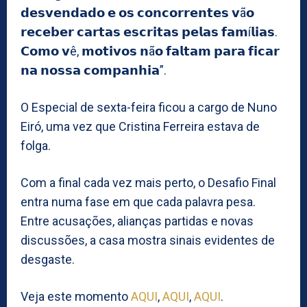
𝗱𝗲𝘀𝘃𝗲𝗻𝗱𝗮𝗱𝗼 𝗲 𝗼𝘀 𝗰𝗼𝗻𝗰𝗼𝗿𝗿𝗲𝗻𝘁𝗲𝘀 𝘃ã𝗼
𝗿𝗲𝗰𝗲𝗯𝗲𝗿 𝗰𝗮𝗿𝘁𝗮𝘀 𝗲𝘀𝗰𝗿𝗶𝘁𝗮𝘀 𝗽𝗲𝗹𝗮𝘀 𝗳𝗮𝗺í𝗹𝗶𝗮𝘀.
𝗖𝗼𝗺𝗼 𝘃ê, 𝗺𝗼𝘁𝗶𝘃𝗼𝘀 𝗻ã𝗼 𝗳𝗮𝗹𝘁𝗮𝗺 𝗽𝗮𝗿𝗮 𝗳𝗶𝗰𝗮𝗿
𝗻𝗮 𝗻𝗼𝘀𝘀𝗮 𝗰𝗼𝗺𝗽𝗮𝗻𝗵𝗶𝗮”.
O Especial de sexta-feira ficou a cargo de Nuno
Eiró, uma vez que Cristina Ferreira estava de
folga.
Com a final cada vez mais perto, o Desafio Final
entra numa fase em que cada palavra pesa.
Entre acusações, alianças partidas e novas
discussões, a casa mostra sinais evidentes de
desgaste.
Veja este momento
AQUI
,
AQUI
,
AQUI
.