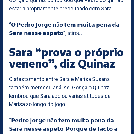
Gonçalo Quinaz concordou que Pedro Jorge não
estaria propriamente preocupado com Sara.
“𝗢 𝗣𝗲𝗱𝗿𝗼 𝗝𝗼𝗿𝗴𝗲 𝗻ã𝗼 𝘁𝗲𝗺 𝗺𝘂𝗶𝘁𝗮 𝗽𝗲𝗻𝗮 𝗱𝗮
𝗦𝗮𝗿𝗮 𝗻𝗲𝘀𝘀𝗲 𝗮𝘀𝗽𝗲𝘁𝗼”, atirou.
Sara “prova o próprio
veneno”, diz Quinaz
O afastamento entre Sara e Marisa Susana
também mereceu análise. Gonçalo Quinaz
lembrou que Sara apoiou várias atitudes de
Marisa ao longo do jogo.
“𝗣𝗲𝗱𝗿𝗼 𝗝𝗼𝗿𝗴𝗲 𝗻ã𝗼 𝘁𝗲𝗺 𝗺𝘂𝗶𝘁𝗮 𝗽𝗲𝗻𝗮 𝗱𝗮
𝗦𝗮𝗿𝗮 𝗻𝗲𝘀𝘀𝗲 𝗮𝘀𝗽𝗲𝘁𝗼. 𝗣𝗼𝗿𝗾𝘂𝗲 𝗱𝗲 𝗳𝗮𝗰𝘁𝗼 𝗮