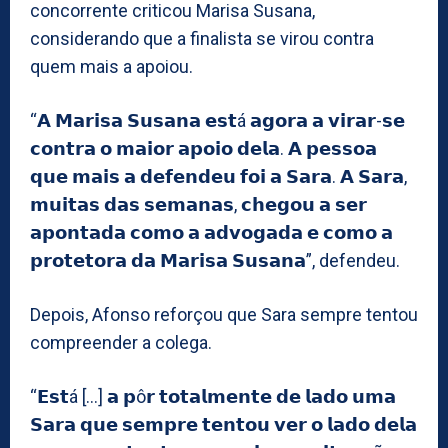
concorrente criticou Marisa Susana,
considerando que a finalista se virou contra
quem mais a apoiou.
“𝗔 𝗠𝗮𝗿𝗶𝘀𝗮 𝗦𝘂𝘀𝗮𝗻𝗮 𝗲𝘀𝘁á 𝗮𝗴𝗼𝗿𝗮 𝗮 𝘃𝗶𝗿𝗮𝗿-𝘀𝗲
𝗰𝗼𝗻𝘁𝗿𝗮 𝗼 𝗺𝗮𝗶𝗼𝗿 𝗮𝗽𝗼𝗶𝗼 𝗱𝗲𝗹𝗮. 𝗔 𝗽𝗲𝘀𝘀𝗼𝗮
𝗾𝘂𝗲 𝗺𝗮𝗶𝘀 𝗮 𝗱𝗲𝗳𝗲𝗻𝗱𝗲𝘂 𝗳𝗼𝗶 𝗮 𝗦𝗮𝗿𝗮. 𝗔 𝗦𝗮𝗿𝗮,
𝗺𝘂𝗶𝘁𝗮𝘀 𝗱𝗮𝘀 𝘀𝗲𝗺𝗮𝗻𝗮𝘀, 𝗰𝗵𝗲𝗴𝗼𝘂 𝗮 𝘀𝗲𝗿
𝗮𝗽𝗼𝗻𝘁𝗮𝗱𝗮 𝗰𝗼𝗺𝗼 𝗮 𝗮𝗱𝘃𝗼𝗴𝗮𝗱𝗮 𝗲 𝗰𝗼𝗺𝗼 𝗮
𝗽𝗿𝗼𝘁𝗲𝘁𝗼𝗿𝗮 𝗱𝗮 𝗠𝗮𝗿𝗶𝘀𝗮 𝗦𝘂𝘀𝗮𝗻𝗮”, defendeu.
Depois, Afonso reforçou que Sara sempre tentou
compreender a colega.
“𝗘𝘀𝘁á […] 𝗮 𝗽ô𝗿 𝘁𝗼𝘁𝗮𝗹𝗺𝗲𝗻𝘁𝗲 𝗱𝗲 𝗹𝗮𝗱𝗼 𝘂𝗺𝗮
𝗦𝗮𝗿𝗮 𝗾𝘂𝗲 𝘀𝗲𝗺𝗽𝗿𝗲 𝘁𝗲𝗻𝘁𝗼𝘂 𝘃𝗲𝗿 𝗼 𝗹𝗮𝗱𝗼 𝗱𝗲𝗹𝗮