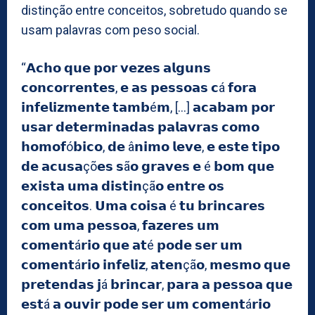
distinção entre conceitos, sobretudo quando se
usam palavras com peso social.
“𝗔𝗰𝗵𝗼 𝗾𝘂𝗲 𝗽𝗼𝗿 𝘃𝗲𝘇𝗲𝘀 𝗮𝗹𝗴𝘂𝗻𝘀
𝗰𝗼𝗻𝗰𝗼𝗿𝗿𝗲𝗻𝘁𝗲𝘀, 𝗲 𝗮𝘀 𝗽𝗲𝘀𝘀𝗼𝗮𝘀 𝗰á 𝗳𝗼𝗿𝗮
𝗶𝗻𝗳𝗲𝗹𝗶𝘇𝗺𝗲𝗻𝘁𝗲 𝘁𝗮𝗺𝗯é𝗺, […] 𝗮𝗰𝗮𝗯𝗮𝗺 𝗽𝗼𝗿
𝘂𝘀𝗮𝗿 𝗱𝗲𝘁𝗲𝗿𝗺𝗶𝗻𝗮𝗱𝗮𝘀 𝗽𝗮𝗹𝗮𝘃𝗿𝗮𝘀 𝗰𝗼𝗺𝗼
𝗵𝗼𝗺𝗼𝗳ó𝗯𝗶𝗰𝗼, 𝗱𝗲 â𝗻𝗶𝗺𝗼 𝗹𝗲𝘃𝗲, 𝗲 𝗲𝘀𝘁𝗲 𝘁𝗶𝗽𝗼
𝗱𝗲 𝗮𝗰𝘂𝘀𝗮çõ𝗲𝘀 𝘀ã𝗼 𝗴𝗿𝗮𝘃𝗲𝘀 𝗲 é 𝗯𝗼𝗺 𝗾𝘂𝗲
𝗲𝘅𝗶𝘀𝘁𝗮 𝘂𝗺𝗮 𝗱𝗶𝘀𝘁𝗶𝗻çã𝗼 𝗲𝗻𝘁𝗿𝗲 𝗼𝘀
𝗰𝗼𝗻𝗰𝗲𝗶𝘁𝗼𝘀. 𝗨𝗺𝗮 𝗰𝗼𝗶𝘀𝗮 é 𝘁𝘂 𝗯𝗿𝗶𝗻𝗰𝗮𝗿𝗲𝘀
𝗰𝗼𝗺 𝘂𝗺𝗮 𝗽𝗲𝘀𝘀𝗼𝗮, 𝗳𝗮𝘇𝗲𝗿𝗲𝘀 𝘂𝗺
𝗰𝗼𝗺𝗲𝗻𝘁á𝗿𝗶𝗼 𝗾𝘂𝗲 𝗮𝘁é 𝗽𝗼𝗱𝗲 𝘀𝗲𝗿 𝘂𝗺
𝗰𝗼𝗺𝗲𝗻𝘁á𝗿𝗶𝗼 𝗶𝗻𝗳𝗲𝗹𝗶𝘇, 𝗮𝘁𝗲𝗻çã𝗼, 𝗺𝗲𝘀𝗺𝗼 𝗾𝘂𝗲
𝗽𝗿𝗲𝘁𝗲𝗻𝗱𝗮𝘀 𝗷á 𝗯𝗿𝗶𝗻𝗰𝗮𝗿, 𝗽𝗮𝗿𝗮 𝗮 𝗽𝗲𝘀𝘀𝗼𝗮 𝗾𝘂𝗲
𝗲𝘀𝘁á 𝗮 𝗼𝘂𝘃𝗶𝗿 𝗽𝗼𝗱𝗲 𝘀𝗲𝗿 𝘂𝗺 𝗰𝗼𝗺𝗲𝗻𝘁á𝗿𝗶𝗼