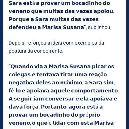
𝗦𝗮𝗿𝗮 𝗲𝘀𝘁á 𝗮 𝗽𝗿𝗼𝘃𝗮𝗿 𝘂𝗺 𝗯𝗼𝗰𝗮𝗱𝗶𝗻𝗵𝗼 𝗱𝗼
𝘃𝗲𝗻𝗲𝗻𝗼 𝗾𝘂𝗲 𝗺𝘂𝗶𝘁𝗮𝘀 𝗱𝗮𝘀 𝘃𝗲𝘇𝗲𝘀 𝗮𝗽𝗼𝗶𝗼𝘂.
𝗣𝗼𝗿𝗾𝘂𝗲 𝗮 𝗦𝗮𝗿𝗮 𝗺𝘂𝗶𝘁𝗮𝘀 𝗱𝗮𝘀 𝘃𝗲𝘇𝗲𝘀
𝗱𝗲𝗳𝗲𝗻𝗱𝗲𝘂 𝗮 𝗠𝗮𝗿𝗶𝘀𝗮 𝗦𝘂𝘀𝗮𝗻𝗮”, sublinhou.
Depois, reforçou a ideia com exemplos da
postura da concorrente.
“𝗤𝘂𝗮𝗻𝗱𝗼 𝘃𝗶𝗮 𝗮 𝗠𝗮𝗿𝗶𝘀𝗮 𝗦𝘂𝘀𝗮𝗻𝗮 𝗽𝗶𝗰𝗮𝗿 𝗼𝘀
𝗰𝗼𝗹𝗲𝗴𝗮𝘀 𝗲 𝘁𝗲𝗻𝘁𝗮𝘃𝗮 𝘁𝗶𝗿𝗮𝗿 𝘂𝗺𝗮 𝗿𝗲𝗮çã𝗼
𝗻𝗲𝗴𝗮𝘁𝗶𝘃𝗮 𝗱𝗲𝗹𝗲𝘀 𝗮𝗼 𝗺á𝘅𝗶𝗺𝗼, 𝗮 𝗦𝗮𝗿𝗮 𝘀𝗶𝗺,
𝗳ê-𝗹𝗼 𝗲 𝗮𝗽𝗼𝗶𝗮𝘃𝗮 𝗮𝗾𝘂𝗲𝗹𝗲 𝗰𝗼𝗺𝗽𝗼𝗿𝘁𝗮𝗺𝗲𝗻𝘁𝗼.
𝗔 𝘀𝗲𝗴𝘂𝗶𝗿 𝗶𝗮𝗺 𝗰𝗼𝗻𝘃𝗲𝗿𝘀𝗮𝗿 𝗲 𝗲𝗹𝗮 𝗮𝗽𝗼𝗶𝗮𝘃𝗮 𝗲
𝗱𝗮𝘃𝗮 𝗳𝗼𝗿ç𝗮. 𝗣𝗼𝗿𝘁𝗮𝗻𝘁𝗼, 𝗮𝗴𝗼𝗿𝗮 𝗲𝘀𝘁á 𝗮
𝗽𝗿𝗼𝘃𝗮𝗿 𝘂𝗺 𝗯𝗼𝗰𝗮𝗱𝗶𝗻𝗵𝗼 𝗱𝗼 𝗽𝗿ó𝗽𝗿𝗶𝗼
𝘃𝗲𝗻𝗲𝗻𝗼, 𝗼 𝗾𝘂𝗲 é 𝗹𝗶𝗱𝗮𝗿 𝗰𝗼𝗺 𝗲𝘀𝘁𝗮 𝗠𝗮𝗿𝗶𝘀𝗮