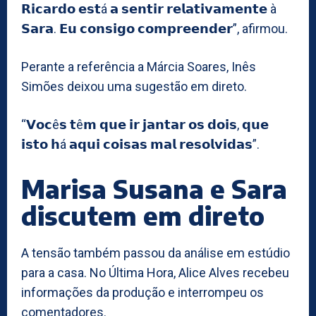
𝗥𝗶𝗰𝗮𝗿𝗱𝗼 𝗲𝘀𝘁á 𝗮 𝘀𝗲𝗻𝘁𝗶𝗿 𝗿𝗲𝗹𝗮𝘁𝗶𝘃𝗮𝗺𝗲𝗻𝘁𝗲 à
𝗦𝗮𝗿𝗮. 𝗘𝘂 𝗰𝗼𝗻𝘀𝗶𝗴𝗼 𝗰𝗼𝗺𝗽𝗿𝗲𝗲𝗻𝗱𝗲𝗿”, afirmou.
Perante a referência a Márcia Soares, Inês
Simões deixou uma sugestão em direto.
“𝗩𝗼𝗰ê𝘀 𝘁ê𝗺 𝗾𝘂𝗲 𝗶𝗿 𝗷𝗮𝗻𝘁𝗮𝗿 𝗼𝘀 𝗱𝗼𝗶𝘀, 𝗾𝘂𝗲
𝗶𝘀𝘁𝗼 𝗵á 𝗮𝗾𝘂𝗶 𝗰𝗼𝗶𝘀𝗮𝘀 𝗺𝗮𝗹 𝗿𝗲𝘀𝗼𝗹𝘃𝗶𝗱𝗮𝘀”.
Marisa Susana e Sara
discutem em direto
A tensão também passou da análise em estúdio
para a casa. No Última Hora, Alice Alves recebeu
informações da produção e interrompeu os
comentadores.