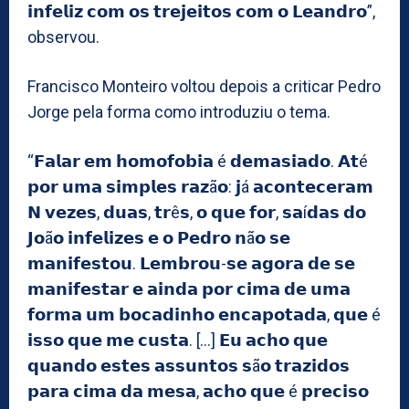
𝗶𝗻𝗳𝗲𝗹𝗶𝘇 𝗰𝗼𝗺 𝗼𝘀 𝘁𝗿𝗲𝗷𝗲𝗶𝘁𝗼𝘀 𝗰𝗼𝗺 𝗼 𝗟𝗲𝗮𝗻𝗱𝗿𝗼”,
observou.
Francisco Monteiro voltou depois a criticar Pedro
Jorge pela forma como introduziu o tema.
“𝗙𝗮𝗹𝗮𝗿 𝗲𝗺 𝗵𝗼𝗺𝗼𝗳𝗼𝗯𝗶𝗮 é 𝗱𝗲𝗺𝗮𝘀𝗶𝗮𝗱𝗼. 𝗔𝘁é
𝗽𝗼𝗿 𝘂𝗺𝗮 𝘀𝗶𝗺𝗽𝗹𝗲𝘀 𝗿𝗮𝘇ã𝗼: 𝗷á 𝗮𝗰𝗼𝗻𝘁𝗲𝗰𝗲𝗿𝗮𝗺
𝗡 𝘃𝗲𝘇𝗲𝘀, 𝗱𝘂𝗮𝘀, 𝘁𝗿ê𝘀, 𝗼 𝗾𝘂𝗲 𝗳𝗼𝗿, 𝘀𝗮í𝗱𝗮𝘀 𝗱𝗼
𝗝𝗼ã𝗼 𝗶𝗻𝗳𝗲𝗹𝗶𝘇𝗲𝘀 𝗲 𝗼 𝗣𝗲𝗱𝗿𝗼 𝗻ã𝗼 𝘀𝗲
𝗺𝗮𝗻𝗶𝗳𝗲𝘀𝘁𝗼𝘂. 𝗟𝗲𝗺𝗯𝗿𝗼𝘂-𝘀𝗲 𝗮𝗴𝗼𝗿𝗮 𝗱𝗲 𝘀𝗲
𝗺𝗮𝗻𝗶𝗳𝗲𝘀𝘁𝗮𝗿 𝗲 𝗮𝗶𝗻𝗱𝗮 𝗽𝗼𝗿 𝗰𝗶𝗺𝗮 𝗱𝗲 𝘂𝗺𝗮
𝗳𝗼𝗿𝗺𝗮 𝘂𝗺 𝗯𝗼𝗰𝗮𝗱𝗶𝗻𝗵𝗼 𝗲𝗻𝗰𝗮𝗽𝗼𝘁𝗮𝗱𝗮, 𝗾𝘂𝗲 é
𝗶𝘀𝘀𝗼 𝗾𝘂𝗲 𝗺𝗲 𝗰𝘂𝘀𝘁𝗮. […] 𝗘𝘂 𝗮𝗰𝗵𝗼 𝗾𝘂𝗲
𝗾𝘂𝗮𝗻𝗱𝗼 𝗲𝘀𝘁𝗲𝘀 𝗮𝘀𝘀𝘂𝗻𝘁𝗼𝘀 𝘀ã𝗼 𝘁𝗿𝗮𝘇𝗶𝗱𝗼𝘀
𝗽𝗮𝗿𝗮 𝗰𝗶𝗺𝗮 𝗱𝗮 𝗺𝗲𝘀𝗮, 𝗮𝗰𝗵𝗼 𝗾𝘂𝗲 é 𝗽𝗿𝗲𝗰𝗶𝘀𝗼