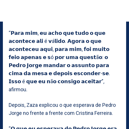
“𝗣𝗮𝗿𝗮 𝗺𝗶𝗺, 𝗲𝘂 𝗮𝗰𝗵𝗼 𝗾𝘂𝗲 𝘁𝘂𝗱𝗼 𝗼 𝗾𝘂𝗲
𝗮𝗰𝗼𝗻𝘁𝗲𝗰𝗲 𝗮𝗹𝗶 é 𝘃á𝗹𝗶𝗱𝗼. 𝗔𝗴𝗼𝗿𝗮 𝗼 𝗾𝘂𝗲
𝗮𝗰𝗼𝗻𝘁𝗲𝗰𝗲𝘂 𝗮𝗾𝘂𝗶, 𝗽𝗮𝗿𝗮 𝗺𝗶𝗺, 𝗳𝗼𝗶 𝗺𝘂𝗶𝘁𝗼
𝗳𝗲𝗶𝗼 𝗮𝗽𝗲𝗻𝗮𝘀 𝗲 𝘀ó 𝗽𝗼𝗿 𝘂𝗺𝗮 𝗾𝘂𝗲𝘀𝘁ã𝗼: 𝗼
𝗣𝗲𝗱𝗿𝗼 𝗝𝗼𝗿𝗴𝗲 𝗺𝗮𝗻𝗱𝗮𝗿 𝗼 𝗮𝘀𝘀𝘂𝗻𝘁𝗼 𝗽𝗮𝗿𝗮
𝗰𝗶𝗺𝗮 𝗱𝗮 𝗺𝗲𝘀𝗮 𝗲 𝗱𝗲𝗽𝗼𝗶𝘀 𝗲𝘀𝗰𝗼𝗻𝗱𝗲𝗿-𝘀𝗲.
𝗜𝘀𝘀𝗼 é 𝗾𝘂𝗲 𝗲𝘂 𝗻ã𝗼 𝗰𝗼𝗻𝘀𝗶𝗴𝗼 𝗮𝗰𝗲𝗶𝘁𝗮𝗿”,
afirmou.
Depois, Zaza explicou o que esperava de Pedro
Jorge no frente a frente com Cristina Ferreira.
“𝗢 𝗾𝘂𝗲 𝗲𝘂 𝗲𝘀𝗽𝗲𝗿𝗮𝘃𝗮 𝗱𝗼 𝗣𝗲𝗱𝗿𝗼 𝗝𝗼𝗿𝗴𝗲 𝗲𝗿𝗮