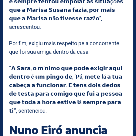
𝗲 𝘀𝗲𝗺𝗽𝗿𝗲 𝘁𝗲𝗻𝘁𝗼𝘂 𝗲𝗺𝗽𝗼𝗹𝗮𝗿 𝗮𝘀 𝘀𝗶𝘁𝘂𝗮çõ𝗲𝘀
𝗾𝘂𝗲 𝗮 𝗠𝗮𝗿𝗶𝘀𝗮 𝗦𝘂𝘀𝗮𝗻𝗮 𝗳𝗮𝘇𝗶𝗮, 𝗽𝗼𝗿 𝗺𝗮𝗶𝘀
𝗾𝘂𝗲 𝗮 𝗠𝗮𝗿𝗶𝘀𝗮 𝗻ã𝗼 𝘁𝗶𝘃𝗲𝘀𝘀𝗲 𝗿𝗮𝘇ã𝗼”,
acrescentou.
Por fim, exigiu mais respeito pela concorrente
que foi sua amiga dentro da casa.
“𝗔 𝗦𝗮𝗿𝗮, 𝗼 𝗺í𝗻𝗶𝗺𝗼 𝗾𝘂𝗲 𝗽𝗼𝗱𝗲 𝗲𝘅𝗶𝗴𝗶𝗿 𝗮𝗾𝘂𝗶
𝗱𝗲𝗻𝘁𝗿𝗼 é 𝘂𝗺 𝗽𝗶𝗻𝗴𝗼 𝗱𝗲, ‘𝗣á, 𝗺𝗲𝘁𝗲 𝗹á 𝗮 𝘁𝘂𝗮
𝗰𝗮𝗯𝗲ç𝗮 𝗮 𝗳𝘂𝗻𝗰𝗶𝗼𝗻𝗮𝗿. 𝗘 𝘁𝗲𝗻𝘀 𝗱𝗼𝗶𝘀 𝗱𝗲𝗱𝗼𝘀
𝗱𝗲 𝘁𝗲𝘀𝘁𝗮 𝗽𝗮𝗿𝗮 𝗰𝗼𝗺𝗶𝗴𝗼 𝗾𝘂𝗲 𝗳𝘂𝗶 𝗮 𝗽𝗲𝘀𝘀𝗼𝗮
𝗾𝘂𝗲 𝘁𝗼𝗱𝗮 𝗮 𝗵𝗼𝗿𝗮 𝗲𝘀𝘁𝗶𝘃𝗲 𝗹á 𝘀𝗲𝗺𝗽𝗿𝗲 𝗽𝗮𝗿𝗮
𝘁𝗶’”, sentenciou.
Nuno Eiró anuncia