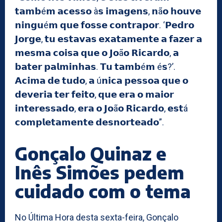
𝘁𝗮𝗺𝗯é𝗺 𝗮𝗰𝗲𝘀𝘀𝗼 à𝘀 𝗶𝗺𝗮𝗴𝗲𝗻𝘀, 𝗻ã𝗼 𝗵𝗼𝘂𝘃𝗲
𝗻𝗶𝗻𝗴𝘂é𝗺 𝗾𝘂𝗲 𝗳𝗼𝘀𝘀𝗲 𝗰𝗼𝗻𝘁𝗿𝗮𝗽𝗼𝗿. ‘𝗣𝗲𝗱𝗿𝗼
𝗝𝗼𝗿𝗴𝗲, 𝘁𝘂 𝗲𝘀𝘁𝗮𝘃𝗮𝘀 𝗲𝘅𝗮𝘁𝗮𝗺𝗲𝗻𝘁𝗲 𝗮 𝗳𝗮𝘇𝗲𝗿 𝗮
𝗺𝗲𝘀𝗺𝗮 𝗰𝗼𝗶𝘀𝗮 𝗾𝘂𝗲 𝗼 𝗝𝗼ã𝗼 𝗥𝗶𝗰𝗮𝗿𝗱𝗼, 𝗮
𝗯𝗮𝘁𝗲𝗿 𝗽𝗮𝗹𝗺𝗶𝗻𝗵𝗮𝘀. 𝗧𝘂 𝘁𝗮𝗺𝗯é𝗺 é𝘀?’.
𝗔𝗰𝗶𝗺𝗮 𝗱𝗲 𝘁𝘂𝗱𝗼, 𝗮 ú𝗻𝗶𝗰𝗮 𝗽𝗲𝘀𝘀𝗼𝗮 𝗾𝘂𝗲 𝗼
𝗱𝗲𝘃𝗲𝗿𝗶𝗮 𝘁𝗲𝗿 𝗳𝗲𝗶𝘁𝗼, 𝗾𝘂𝗲 𝗲𝗿𝗮 𝗼 𝗺𝗮𝗶𝗼𝗿
𝗶𝗻𝘁𝗲𝗿𝗲𝘀𝘀𝗮𝗱𝗼, 𝗲𝗿𝗮 𝗼 𝗝𝗼ã𝗼 𝗥𝗶𝗰𝗮𝗿𝗱𝗼, 𝗲𝘀𝘁á
𝗰𝗼𝗺𝗽𝗹𝗲𝘁𝗮𝗺𝗲𝗻𝘁𝗲 𝗱𝗲𝘀𝗻𝗼𝗿𝘁𝗲𝗮𝗱𝗼”.
Gonçalo Quinaz e
Inês Simões pedem
cuidado com o tema
No Última Hora desta sexta-feira, Gonçalo