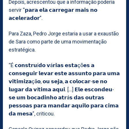
Depois, acrescentou que a informação poderia
servir “𝗽𝗮𝗿𝗮 𝗲𝗹𝗮 𝗰𝗮𝗿𝗿𝗲𝗴𝗮𝗿 𝗺𝗮𝗶𝘀 𝗻𝗼
𝗮𝗰𝗲𝗹𝗲𝗿𝗮𝗱𝗼𝗿”.
Para Zaza, Pedro Jorge estaria a usar a exaustão
de Sara como parte de uma movimentação
estratégica.
“É 𝗰𝗼𝗻𝘀𝘁𝗿𝘂í𝗱𝗼 𝘃á𝗿𝗶𝗮𝘀 𝗲𝘀𝘁𝗮çõ𝗲𝘀 𝗮
𝗰𝗼𝗻𝘀𝗲𝗴𝘂𝗶𝗿 𝗹𝗲𝘃𝗮𝗿 𝗲𝘀𝘁𝗲 𝗮𝘀𝘀𝘂𝗻𝘁𝗼 𝗽𝗮𝗿𝗮 𝘂𝗺𝗮
𝘃𝗶𝘁𝗶𝗺𝗶𝘇𝗮çã𝗼, 𝗼𝘂 𝘀𝗲𝗷𝗮, 𝗮 𝗰𝗼𝗹𝗼𝗰𝗮𝗿-𝘀𝗲 𝗻𝗼
𝗹𝘂𝗴𝗮𝗿 𝗱𝗮 𝘃í𝘁𝗶𝗺𝗮 𝗮𝗾𝘂𝗶. […] 𝗘𝗹𝗲 𝗲𝘀𝗰𝗼𝗻𝗱𝗲𝘂-
𝘀𝗲 𝘂𝗺 𝗯𝗼𝗰𝗮𝗱𝗶𝗻𝗵𝗼 𝗮𝘁𝗿á𝘀 𝗱𝗮𝘀 𝗼𝘂𝘁𝗿𝗮𝘀
𝗽𝗲𝘀𝘀𝗼𝗮𝘀 𝗽𝗮𝗿𝗮 𝗺𝗮𝗻𝗱𝗮𝗿 𝗮𝗾𝘂𝗶𝗹𝗼 𝗽𝗮𝗿𝗮 𝗰𝗶𝗺𝗮
𝗱𝗮 𝗺𝗲𝘀𝗮”, criticou.