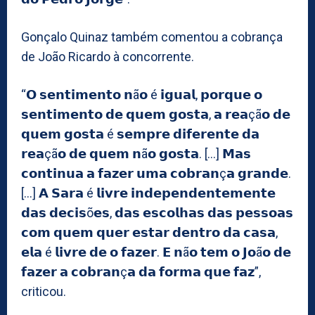
Gonçalo Quinaz também comentou a cobrança
de João Ricardo à concorrente.
“𝗢 𝘀𝗲𝗻𝘁𝗶𝗺𝗲𝗻𝘁𝗼 𝗻ã𝗼 é 𝗶𝗴𝘂𝗮𝗹, 𝗽𝗼𝗿𝗾𝘂𝗲 𝗼
𝘀𝗲𝗻𝘁𝗶𝗺𝗲𝗻𝘁𝗼 𝗱𝗲 𝗾𝘂𝗲𝗺 𝗴𝗼𝘀𝘁𝗮, 𝗮 𝗿𝗲𝗮çã𝗼 𝗱𝗲
𝗾𝘂𝗲𝗺 𝗴𝗼𝘀𝘁𝗮 é 𝘀𝗲𝗺𝗽𝗿𝗲 𝗱𝗶𝗳𝗲𝗿𝗲𝗻𝘁𝗲 𝗱𝗮
𝗿𝗲𝗮çã𝗼 𝗱𝗲 𝗾𝘂𝗲𝗺 𝗻ã𝗼 𝗴𝗼𝘀𝘁𝗮. […] 𝗠𝗮𝘀
𝗰𝗼𝗻𝘁𝗶𝗻𝘂𝗮 𝗮 𝗳𝗮𝘇𝗲𝗿 𝘂𝗺𝗮 𝗰𝗼𝗯𝗿𝗮𝗻ç𝗮 𝗴𝗿𝗮𝗻𝗱𝗲.
[…] 𝗔 𝗦𝗮𝗿𝗮 é 𝗹𝗶𝘃𝗿𝗲 𝗶𝗻𝗱𝗲𝗽𝗲𝗻𝗱𝗲𝗻𝘁𝗲𝗺𝗲𝗻𝘁𝗲
𝗱𝗮𝘀 𝗱𝗲𝗰𝗶𝘀õ𝗲𝘀, 𝗱𝗮𝘀 𝗲𝘀𝗰𝗼𝗹𝗵𝗮𝘀 𝗱𝗮𝘀 𝗽𝗲𝘀𝘀𝗼𝗮𝘀
𝗰𝗼𝗺 𝗾𝘂𝗲𝗺 𝗾𝘂𝗲𝗿 𝗲𝘀𝘁𝗮𝗿 𝗱𝗲𝗻𝘁𝗿𝗼 𝗱𝗮 𝗰𝗮𝘀𝗮,
𝗲𝗹𝗮 é 𝗹𝗶𝘃𝗿𝗲 𝗱𝗲 𝗼 𝗳𝗮𝘇𝗲𝗿. 𝗘 𝗻ã𝗼 𝘁𝗲𝗺 𝗼 𝗝𝗼ã𝗼 𝗱𝗲
𝗳𝗮𝘇𝗲𝗿 𝗮 𝗰𝗼𝗯𝗿𝗮𝗻ç𝗮 𝗱𝗮 𝗳𝗼𝗿𝗺𝗮 𝗾𝘂𝗲 𝗳𝗮𝘇”,
criticou.