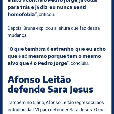
𝗲 𝗶𝘀𝘁𝗼 é 𝗰𝗼𝗻𝘁𝗿𝗮 𝗼 𝗣𝗲𝗱𝗿𝗼 𝗝𝗼𝗿𝗴𝗲, 𝗷á 𝘃𝗼𝗹𝘁𝗮
𝗽𝗮𝗿𝗮 𝘁𝗿á𝘀 𝗲 𝗷á 𝗱𝗶𝘇 ‘𝗲𝘂 𝗻𝘂𝗻𝗰𝗮 𝘀𝗲𝗻𝘁𝗶
𝗵𝗼𝗺𝗼𝗳𝗼𝗯𝗶𝗮’”, criticou.
Depois, Bruna explicou a leitura que faz dessa
mudança.
“𝗢 𝗾𝘂𝗲 𝘁𝗮𝗺𝗯é𝗺 é 𝗲𝘀𝘁𝗿𝗮𝗻𝗵𝗼, 𝗾𝘂𝗲 𝗲𝘂 𝗮𝗰𝗵𝗼
𝗾𝘂𝗲 é 𝘀ó 𝗺𝗲𝘀𝗺𝗼 𝗽𝗼𝗿𝗾𝘂𝗲 𝘁𝗲𝗺 𝗼 𝗺𝗲𝘀𝗺𝗼
𝗮𝗹𝘃𝗼 𝗾𝘂𝗲 é 𝗼 𝗣𝗲𝗱𝗿𝗼 𝗝𝗼𝗿𝗴𝗲”, concluiu.
Afonso Leitão
defende Sara Jesus
Também no Diário, Afonso Leitão regressou aos
estúdios da TVI para defender Sara Jesus. O ex-