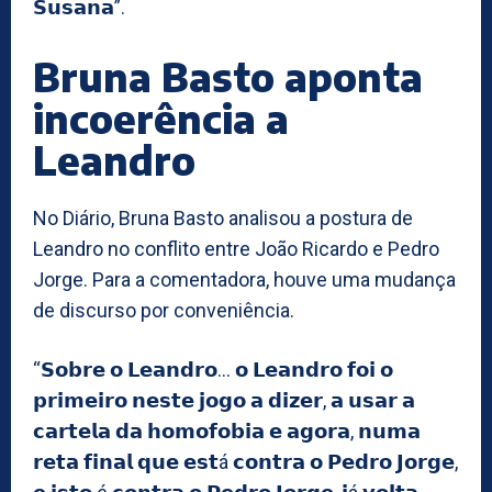
𝗦𝘂𝘀𝗮𝗻𝗮”.
Bruna Basto aponta
incoerência a
Leandro
No Diário, Bruna Basto analisou a postura de
Leandro no conflito entre João Ricardo e Pedro
Jorge. Para a comentadora, houve uma mudança
de discurso por conveniência.
“𝗦𝗼𝗯𝗿𝗲 𝗼 𝗟𝗲𝗮𝗻𝗱𝗿𝗼… 𝗼 𝗟𝗲𝗮𝗻𝗱𝗿𝗼 𝗳𝗼𝗶 𝗼
𝗽𝗿𝗶𝗺𝗲𝗶𝗿𝗼 𝗻𝗲𝘀𝘁𝗲 𝗷𝗼𝗴𝗼 𝗮 𝗱𝗶𝘇𝗲𝗿, 𝗮 𝘂𝘀𝗮𝗿 𝗮
𝗰𝗮𝗿𝘁𝗲𝗹𝗮 𝗱𝗮 𝗵𝗼𝗺𝗼𝗳𝗼𝗯𝗶𝗮 𝗲 𝗮𝗴𝗼𝗿𝗮, 𝗻𝘂𝗺𝗮
𝗿𝗲𝘁𝗮 𝗳𝗶𝗻𝗮𝗹 𝗾𝘂𝗲 𝗲𝘀𝘁á 𝗰𝗼𝗻𝘁𝗿𝗮 𝗼 𝗣𝗲𝗱𝗿𝗼 𝗝𝗼𝗿𝗴𝗲,