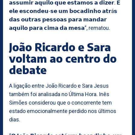
𝗮𝘀𝘀𝘂𝗺𝗶𝗿 𝗮𝗾𝘂𝗶𝗹𝗼 𝗾𝘂𝗲 𝗲𝘀𝘁𝗮𝗺𝗼𝘀 𝗮 𝗱𝗶𝘇𝗲𝗿. 𝗘
𝗲𝗹𝗲 𝗲𝘀𝗰𝗼𝗻𝗱𝗲𝘂-𝘀𝗲 𝘂𝗺 𝗯𝗼𝗰𝗮𝗱𝗶𝗻𝗵𝗼 𝗮𝘁𝗿á𝘀
𝗱𝗮𝘀 𝗼𝘂𝘁𝗿𝗮𝘀 𝗽𝗲𝘀𝘀𝗼𝗮𝘀 𝗽𝗮𝗿𝗮 𝗺𝗮𝗻𝗱𝗮𝗿
𝗮𝗾𝘂𝗶𝗹𝗼 𝗽𝗮𝗿𝗮 𝗰𝗶𝗺𝗮 𝗱𝗮 𝗺𝗲𝘀𝗮”, rematou.
João Ricardo e Sara
voltam ao centro do
debate
A ligação entre João Ricardo e Sara Jesus
também foi analisada no Última Hora. Inês
Simões considerou que o concorrente tem
estado emocionalmente perdido nos últimos
dias.