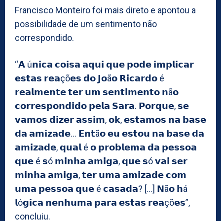
Francisco Monteiro foi mais direto e apontou a
possibilidade de um sentimento não
correspondido.
“𝗔 ú𝗻𝗶𝗰𝗮 𝗰𝗼𝗶𝘀𝗮 𝗮𝗾𝘂𝗶 𝗾𝘂𝗲 𝗽𝗼𝗱𝗲 𝗶𝗺𝗽𝗹𝗶𝗰𝗮𝗿
𝗲𝘀𝘁𝗮𝘀 𝗿𝗲𝗮çõ𝗲𝘀 𝗱𝗼 𝗝𝗼ã𝗼 𝗥𝗶𝗰𝗮𝗿𝗱𝗼 é
𝗿𝗲𝗮𝗹𝗺𝗲𝗻𝘁𝗲 𝘁𝗲𝗿 𝘂𝗺 𝘀𝗲𝗻𝘁𝗶𝗺𝗲𝗻𝘁𝗼 𝗻ã𝗼
𝗰𝗼𝗿𝗿𝗲𝘀𝗽𝗼𝗻𝗱𝗶𝗱𝗼 𝗽𝗲𝗹𝗮 𝗦𝗮𝗿𝗮. 𝗣𝗼𝗿𝗾𝘂𝗲, 𝘀𝗲
𝘃𝗮𝗺𝗼𝘀 𝗱𝗶𝘇𝗲𝗿 𝗮𝘀𝘀𝗶𝗺, 𝗼𝗸, 𝗲𝘀𝘁𝗮𝗺𝗼𝘀 𝗻𝗮 𝗯𝗮𝘀𝗲
𝗱𝗮 𝗮𝗺𝗶𝘇𝗮𝗱𝗲… 𝗘𝗻𝘁ã𝗼 𝗲𝘂 𝗲𝘀𝘁𝗼𝘂 𝗻𝗮 𝗯𝗮𝘀𝗲 𝗱𝗮
𝗮𝗺𝗶𝘇𝗮𝗱𝗲, 𝗾𝘂𝗮𝗹 é 𝗼 𝗽𝗿𝗼𝗯𝗹𝗲𝗺𝗮 𝗱𝗮 𝗽𝗲𝘀𝘀𝗼𝗮
𝗾𝘂𝗲 é 𝘀ó 𝗺𝗶𝗻𝗵𝗮 𝗮𝗺𝗶𝗴𝗮, 𝗾𝘂𝗲 𝘀ó 𝘃𝗮𝗶 𝘀𝗲𝗿
𝗺𝗶𝗻𝗵𝗮 𝗮𝗺𝗶𝗴𝗮, 𝘁𝗲𝗿 𝘂𝗺𝗮 𝗮𝗺𝗶𝘇𝗮𝗱𝗲 𝗰𝗼𝗺
𝘂𝗺𝗮 𝗽𝗲𝘀𝘀𝗼𝗮 𝗾𝘂𝗲 é 𝗰𝗮𝘀𝗮𝗱𝗮? […] 𝗡ã𝗼 𝗵á
𝗹ó𝗴𝗶𝗰𝗮 𝗻𝗲𝗻𝗵𝘂𝗺𝗮 𝗽𝗮𝗿𝗮 𝗲𝘀𝘁𝗮𝘀 𝗿𝗲𝗮çõ𝗲𝘀”,
concluiu.