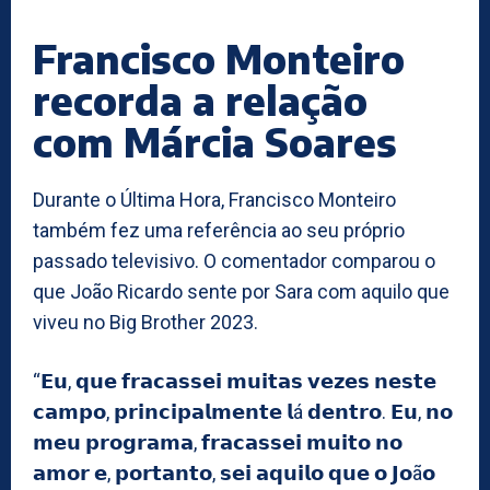
Francisco Monteiro
recorda a relação
com Márcia Soares
Durante o Última Hora, Francisco Monteiro
também fez uma referência ao seu próprio
passado televisivo. O comentador comparou o
que João Ricardo sente por Sara com aquilo que
viveu no Big Brother 2023.
“𝗘𝘂, 𝗾𝘂𝗲 𝗳𝗿𝗮𝗰𝗮𝘀𝘀𝗲𝗶 𝗺𝘂𝗶𝘁𝗮𝘀 𝘃𝗲𝘇𝗲𝘀 𝗻𝗲𝘀𝘁𝗲
𝗰𝗮𝗺𝗽𝗼, 𝗽𝗿𝗶𝗻𝗰𝗶𝗽𝗮𝗹𝗺𝗲𝗻𝘁𝗲 𝗹á 𝗱𝗲𝗻𝘁𝗿𝗼. 𝗘𝘂, 𝗻𝗼
𝗺𝗲𝘂 𝗽𝗿𝗼𝗴𝗿𝗮𝗺𝗮, 𝗳𝗿𝗮𝗰𝗮𝘀𝘀𝗲𝗶 𝗺𝘂𝗶𝘁𝗼 𝗻𝗼
𝗮𝗺𝗼𝗿 𝗲, 𝗽𝗼𝗿𝘁𝗮𝗻𝘁𝗼, 𝘀𝗲𝗶 𝗮𝗾𝘂𝗶𝗹𝗼 𝗾𝘂𝗲 𝗼 𝗝𝗼ã𝗼