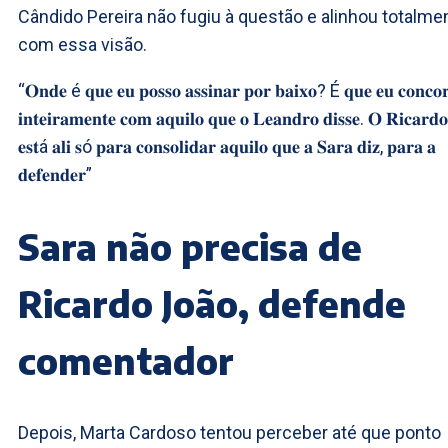
Cândido Pereira não fugiu à questão e alinhou totalme
com essa visão.
“𝐎𝐧𝐝𝐞 é 𝐪𝐮𝐞 𝐞𝐮 𝐩𝐨𝐬𝐬𝐨 𝐚𝐬𝐬𝐢𝐧𝐚𝐫 𝐩𝐨𝐫 𝐛𝐚𝐢𝐱𝐨? É 𝐪𝐮𝐞 𝐞𝐮 𝐜𝐨𝐧𝐜𝐨
𝐢𝐧𝐭𝐞𝐢𝐫𝐚𝐦𝐞𝐧𝐭𝐞 𝐜𝐨𝐦 𝐚𝐪𝐮𝐢𝐥𝐨 𝐪𝐮𝐞 𝐨 𝐋𝐞𝐚𝐧𝐝𝐫𝐨 𝐝𝐢𝐬𝐬𝐞. 𝐎 𝐑𝐢𝐜𝐚𝐫𝐝𝐨
𝐞𝐬𝐭á 𝐚𝐥𝐢 𝐬ó 𝐩𝐚𝐫𝐚 𝐜𝐨𝐧𝐬𝐨𝐥𝐢𝐝𝐚𝐫 𝐚𝐪𝐮𝐢𝐥𝐨 𝐪𝐮𝐞 𝐚 𝐒𝐚𝐫𝐚 𝐝𝐢𝐳, 𝐩𝐚𝐫𝐚 𝐚
𝐝𝐞𝐟𝐞𝐧𝐝𝐞𝐫”
Sara não precisa de
Ricardo João, defende
comentador
Depois, Marta Cardoso tentou perceber até que ponto