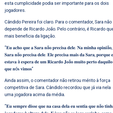
esta cumplicidade podia ser importante para os dois
jogadores.
Cândido Pereira foi claro. Para o comentador, Sara não
depende de Ricardo João. Pelo contrário, é Ricardo q
mais beneficia da ligação.
“𝐄𝐮 𝐚𝐜𝐡𝐨 𝐪𝐮𝐞 𝐚 𝐒𝐚𝐫𝐚 𝐧ã𝐨 𝐩𝐫𝐞𝐜𝐢𝐬𝐚 𝐝𝐞𝐥𝐞. 𝐍𝐚 𝐦𝐢𝐧𝐡𝐚 𝐨𝐩𝐢𝐧𝐢ã𝐨,
𝐒𝐚𝐫𝐚 𝐧ã𝐨 𝐩𝐫𝐞𝐜𝐢𝐬𝐚 𝐝𝐞𝐥𝐞. 𝐄𝐥𝐞 𝐩𝐫𝐞𝐜𝐢𝐬𝐚 𝐦𝐚𝐢𝐬 𝐝𝐚 𝐒𝐚𝐫𝐚, 𝐩𝐨𝐫𝐪𝐮𝐞 
𝐞𝐬𝐭𝐚𝐯𝐚 à 𝐞𝐬𝐩𝐞𝐫𝐚 𝐝𝐞 𝐮𝐦 𝐑𝐢𝐜𝐚𝐫𝐝𝐨 𝐉𝐨ã𝐨 𝐦𝐮𝐢𝐭𝐨 𝐩𝐞𝐫𝐭𝐨 𝐝𝐚𝐪𝐮𝐢𝐥𝐨
𝐪𝐮𝐞 𝐧ó𝐬 𝐯𝐢𝐦𝐨𝐬”
Ainda assim, o comentador não retirou mérito à força
competitiva de Sara. Cândido recordou que já via nela
uma jogadora acima da média.
“𝐄𝐮 𝐬𝐞𝐦𝐩𝐫𝐞 𝐝𝐢𝐬𝐬𝐞 𝐪𝐮𝐞 𝐧𝐚 𝐜𝐚𝐬𝐚 𝐝𝐞𝐥𝐚 𝐞𝐮 𝐬𝐞𝐧𝐭𝐢𝐚 𝐪𝐮𝐞 𝐧ã𝐨 𝐭𝐢𝐧𝐡