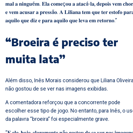
𝐦𝐚𝐥 𝐚 𝐧𝐢𝐧𝐠𝐮é𝐦. 𝐄𝐥𝐚 𝐜𝐨𝐦𝐞ç𝐨𝐮 𝐚 𝐚𝐭𝐚𝐜á-𝐥𝐚, 𝐝𝐞𝐩𝐨𝐢𝐬 𝐯𝐞𝐦 𝐜𝐡𝐨𝐫
𝐞 𝐯𝐞𝐦 𝐚𝐜𝐮𝐬𝐚𝐫 𝐚 𝐩𝐫𝐞𝐬𝐬ã𝐨. 𝐀 𝐋𝐢𝐥𝐢𝐚𝐧𝐚 𝐭𝐞𝐦 𝐪𝐮𝐞 𝐭𝐞𝐫 𝐞𝐬𝐭𝐨𝐟𝐨 𝐩𝐚𝐫
𝐚𝐪𝐮𝐢𝐥𝐨 𝐪𝐮𝐞 𝐝𝐢𝐳 𝐞 𝐩𝐚𝐫𝐚 𝐚𝐪𝐮𝐢𝐥𝐨 𝐪𝐮𝐞 𝐥𝐞𝐯𝐚 𝐞𝐦 𝐫𝐞𝐭𝐨𝐫𝐧𝐨.”
“Broeira é preciso ter
muita lata”
Além disso, Inês Morais considerou que Liliana Oliveir
não gostou de se ver nas imagens exibidas.
A comentadora reforçou que a concorrente pode
escolher esse tipo de jogo. No entanto, para Inês, o u
da palavra “broeira” foi especialmente grave.
“𝐄 𝐞𝐥𝐚, 𝐡𝐨𝐣𝐞, 𝐜𝐥𝐚𝐫𝐚𝐦𝐞𝐧𝐭𝐞 𝐧ã𝐨 𝐠𝐨𝐬𝐭𝐨𝐮 𝐝𝐞 𝐬𝐞 𝐯𝐞𝐫 𝐧𝐚𝐬 𝐢𝐦𝐚𝐠𝐞𝐧