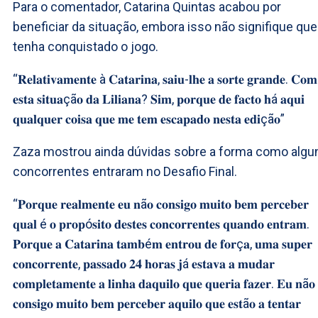
Para o comentador, Catarina Quintas acabou por
beneficiar da situação, embora isso não signifique que
tenha conquistado o jogo.
“𝐑𝐞𝐥𝐚𝐭𝐢𝐯𝐚𝐦𝐞𝐧𝐭𝐞 à 𝐂𝐚𝐭𝐚𝐫𝐢𝐧𝐚, 𝐬𝐚𝐢𝐮-𝐥𝐡𝐞 𝐚 𝐬𝐨𝐫𝐭𝐞 𝐠𝐫𝐚𝐧𝐝𝐞. 𝐂𝐨𝐦
𝐞𝐬𝐭𝐚 𝐬𝐢𝐭𝐮𝐚çã𝐨 𝐝𝐚 𝐋𝐢𝐥𝐢𝐚𝐧𝐚? 𝐒𝐢𝐦, 𝐩𝐨𝐫𝐪𝐮𝐞 𝐝𝐞 𝐟𝐚𝐜𝐭𝐨 𝐡á 𝐚𝐪𝐮𝐢
𝐪𝐮𝐚𝐥𝐪𝐮𝐞𝐫 𝐜𝐨𝐢𝐬𝐚 𝐪𝐮𝐞 𝐦𝐞 𝐭𝐞𝐦 𝐞𝐬𝐜𝐚𝐩𝐚𝐝𝐨 𝐧𝐞𝐬𝐭𝐚 𝐞𝐝𝐢çã𝐨”
Zaza mostrou ainda dúvidas sobre a forma como algu
concorrentes entraram no Desafio Final.
“𝐏𝐨𝐫𝐪𝐮𝐞 𝐫𝐞𝐚𝐥𝐦𝐞𝐧𝐭𝐞 𝐞𝐮 𝐧ã𝐨 𝐜𝐨𝐧𝐬𝐢𝐠𝐨 𝐦𝐮𝐢𝐭𝐨 𝐛𝐞𝐦 𝐩𝐞𝐫𝐜𝐞𝐛𝐞𝐫
𝐪𝐮𝐚𝐥 é 𝐨 𝐩𝐫𝐨𝐩ó𝐬𝐢𝐭𝐨 𝐝𝐞𝐬𝐭𝐞𝐬 𝐜𝐨𝐧𝐜𝐨𝐫𝐫𝐞𝐧𝐭𝐞𝐬 𝐪𝐮𝐚𝐧𝐝𝐨 𝐞𝐧𝐭𝐫𝐚𝐦.
𝐏𝐨𝐫𝐪𝐮𝐞 𝐚 𝐂𝐚𝐭𝐚𝐫𝐢𝐧𝐚 𝐭𝐚𝐦𝐛é𝐦 𝐞𝐧𝐭𝐫𝐨𝐮 𝐝𝐞 𝐟𝐨𝐫ç𝐚, 𝐮𝐦𝐚 𝐬𝐮𝐩𝐞𝐫
𝐜𝐨𝐧𝐜𝐨𝐫𝐫𝐞𝐧𝐭𝐞, 𝐩𝐚𝐬𝐬𝐚𝐝𝐨 𝟐𝟒 𝐡𝐨𝐫𝐚𝐬 𝐣á 𝐞𝐬𝐭𝐚𝐯𝐚 𝐚 𝐦𝐮𝐝𝐚𝐫
𝐜𝐨𝐦𝐩𝐥𝐞𝐭𝐚𝐦𝐞𝐧𝐭𝐞 𝐚 𝐥𝐢𝐧𝐡𝐚 𝐝𝐚𝐪𝐮𝐢𝐥𝐨 𝐪𝐮𝐞 𝐪𝐮𝐞𝐫𝐢𝐚 𝐟𝐚𝐳𝐞𝐫. 𝐄𝐮 𝐧ã𝐨
𝐜𝐨𝐧𝐬𝐢𝐠𝐨 𝐦𝐮𝐢𝐭𝐨 𝐛𝐞𝐦 𝐩𝐞𝐫𝐜𝐞𝐛𝐞𝐫 𝐚𝐪𝐮𝐢𝐥𝐨 𝐪𝐮𝐞 𝐞𝐬𝐭ã𝐨 𝐚 𝐭𝐞𝐧𝐭𝐚𝐫