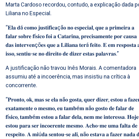
Marta Cardoso recordou, contudo, a explicação dada p
Liliana no Especial.
“𝐄𝐥𝐚 𝐝á 𝐜𝐨𝐦𝐨 𝐣𝐮𝐬𝐭𝐢𝐟𝐢𝐜𝐚çã𝐨 𝐧𝐨 𝐞𝐬𝐩𝐞𝐜𝐢𝐚𝐥, 𝐪𝐮𝐞 𝐚 𝐩𝐫𝐢𝐦𝐞𝐢𝐫𝐚 𝐚
𝐟𝐚𝐥𝐚𝐫 𝐬𝐨𝐛𝐫𝐞 𝐟í𝐬𝐢𝐜𝐨 𝐟𝐨𝐢 𝐚 𝐂𝐚𝐭𝐚𝐫𝐢𝐧𝐚, 𝐩𝐫𝐞𝐜𝐢𝐬𝐚𝐦𝐞𝐧𝐭𝐞 𝐩𝐨𝐫 𝐜𝐚𝐮𝐬𝐚
𝐝𝐚𝐬 𝐢𝐧𝐭𝐞𝐫𝐯𝐞𝐧çõ𝐞𝐬 𝐪𝐮𝐞 𝐚 𝐋𝐢𝐥𝐢𝐚𝐧𝐚 𝐭𝐞𝐫á 𝐟𝐞𝐢𝐭𝐨. 𝐄 𝐞𝐦 𝐫𝐞𝐬𝐩𝐨𝐬𝐭𝐚 
𝐢𝐬𝐬𝐨, 𝐬𝐞𝐧𝐭𝐢𝐮-𝐬𝐞 𝐧𝐨 𝐝𝐢𝐫𝐞𝐢𝐭𝐨 𝐝𝐞 𝐝𝐢𝐳𝐞𝐫 𝐞𝐬𝐭𝐚𝐬 𝐩𝐚𝐥𝐚𝐯𝐫𝐚𝐬.”
A justificação não travou Inês Morais. A comentadora
assumiu até a incoerência, mas insistiu na crítica à
concorrente.
“𝐏𝐫𝐨𝐧𝐭𝐨, 𝐨𝐤, 𝐦𝐚𝐬 𝐬𝐞 𝐞𝐥𝐚 𝐧ã𝐨 𝐠𝐨𝐬𝐭𝐚, 𝐪𝐮𝐞𝐫 𝐝𝐢𝐳𝐞𝐫, 𝐞𝐬𝐭𝐨𝐮 𝐚 𝐟𝐚𝐳𝐞
𝐞𝐱𝐚𝐭𝐚𝐦𝐞𝐧𝐭𝐞 𝐨 𝐦𝐞𝐬𝐦𝐨, 𝐞𝐮 𝐭𝐚𝐦𝐛é𝐦 𝐧ã𝐨 𝐠𝐨𝐬𝐭𝐨 𝐝𝐞 𝐟𝐚𝐥𝐚𝐫 𝐝𝐞
𝐟í𝐬𝐢𝐜𝐨, 𝐭𝐚𝐦𝐛é𝐦 𝐞𝐬𝐭𝐨𝐮 𝐚 𝐟𝐚𝐥𝐚𝐫 𝐝𝐞𝐥𝐚, 𝐧𝐞𝐦 𝐦𝐞 𝐢𝐧𝐭𝐞𝐫𝐞𝐬𝐬𝐚. 𝐇𝐨𝐣𝐞
𝐞𝐬𝐭𝐨𝐮 𝐩𝐚𝐫𝐚 𝐬𝐞𝐫 𝐢𝐧𝐜𝐨𝐞𝐫𝐞𝐧𝐭𝐞 𝐦𝐞𝐬𝐦𝐨. 𝐀𝐜𝐡𝐨-𝐦𝐞 𝐮𝐦𝐚 𝐟𝐚𝐥𝐭𝐚 𝐝𝐞
𝐫𝐞𝐬𝐩𝐞𝐢𝐭𝐨. 𝐀 𝐦𝐢ú𝐝𝐚 𝐬𝐞𝐧𝐭𝐨𝐮-𝐬𝐞 𝐚𝐥𝐢, 𝐧ã𝐨 𝐞𝐬𝐭𝐚𝐯𝐚 𝐚 𝐟𝐚𝐳𝐞𝐫 𝐧𝐚𝐝𝐚 