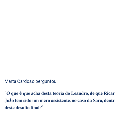
Marta Cardoso perguntou:
“𝐎 𝐪𝐮𝐞 é 𝐪𝐮𝐞 𝐚𝐜𝐡𝐚 𝐝𝐞𝐬𝐭𝐚 𝐭𝐞𝐨𝐫𝐢𝐚 𝐝𝐨 𝐋𝐞𝐚𝐧𝐝𝐫𝐨, 𝐝𝐞 𝐪𝐮𝐞 𝐑𝐢𝐜𝐚
𝐉𝐨ã𝐨 𝐭𝐞𝐦 𝐬𝐢𝐝𝐨 𝐮𝐦 𝐦𝐞𝐫𝐨 𝐚𝐬𝐬𝐢𝐬𝐭𝐞𝐧𝐭𝐞, 𝐧𝐨 𝐜𝐚𝐬𝐨 𝐝𝐚 𝐒𝐚𝐫𝐚, 𝐝𝐞𝐧𝐭𝐫
𝐝𝐞𝐬𝐭𝐞 𝐝𝐞𝐬𝐚𝐟𝐢𝐨 𝐟𝐢𝐧𝐚𝐥?”