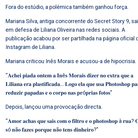
Fora do estúdio, a polémica também ganhou força.
Mariana Silva, antiga concorrente do Secret Story 9, sa
em defesa de Liliana Oliveira nas redes sociais. A
publicação acabou por ser partilhada na página oficial 
Instagram de Liliana.
Mariana criticou Inês Morais e acusou-a de hipocrisia.
“𝐀𝐜𝐡𝐞𝐢 𝐩𝐢𝐚𝐝𝐚 𝐨𝐧𝐭𝐞𝐦 𝐚 𝐈𝐧ê𝐬 𝐌𝐨𝐫𝐚𝐢𝐬 𝐝𝐢𝐳𝐞𝐫 𝐧𝐨 𝐞𝐱𝐭𝐫𝐚 𝐪𝐮𝐞 𝐚
𝐋𝐢𝐥𝐢𝐚𝐧𝐚 𝐞𝐫𝐚 𝐩𝐥𝐚𝐬𝐭𝐢𝐟𝐢𝐜𝐚𝐝𝐚… 𝐋𝐨𝐠𝐨 𝐞𝐥𝐚 𝐪𝐮𝐞 𝐮𝐬𝐚 𝐏𝐡𝐨𝐭𝐨𝐬𝐡𝐨𝐩 𝐩𝐚
𝐫𝐞𝐝𝐮𝐳𝐢𝐫 𝐩𝐚𝐩𝐚𝐝𝐚𝐬 𝐞 𝐨 𝐜𝐨𝐫𝐩𝐨 𝐧𝐚𝐬 𝐩𝐫ó𝐩𝐫𝐢𝐚𝐬 𝐟𝐨𝐭𝐨𝐬”
Depois, lançou uma provocação directa.
“𝐀𝐦𝐨𝐫 𝐚𝐜𝐡𝐚𝐬 𝐪𝐮𝐞 𝐬𝐚𝐢𝐬 𝐜𝐨𝐦 𝐨 𝐟𝐢𝐥𝐭𝐫𝐨 𝐞 𝐨 𝐩𝐡𝐨𝐭𝐨𝐬𝐡𝐨𝐩 à 𝐫𝐮𝐚? 
𝐬ó 𝐧ã𝐨 𝐟𝐚𝐳𝐞𝐬 𝐩𝐨𝐫𝐪𝐮𝐞 𝐧ã𝐨 𝐭𝐞𝐧𝐬 𝐝𝐢𝐧𝐡𝐞𝐢𝐫𝐨?”