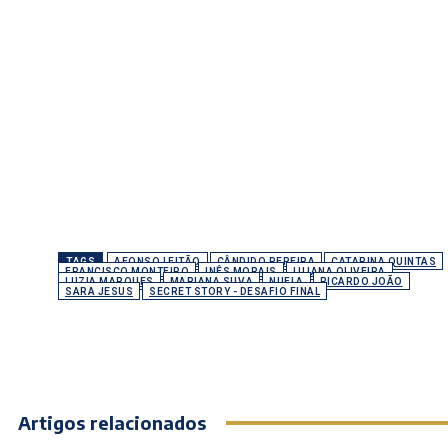
TAGS
AFONSO LEITÃO
CÂNDIDO PEREIRA
CATARINA QUINTAS
FRANCISCO MONTEIRO
INÊS MORAIS
LILIANA OLIVEIRA
LUZIA MARQUES
MARIANA SILVA
NUFLA
RICARDO JOÃO
SARA JESUS
SECRET STORY - DESAFIO FINAL
Artigos relacionados