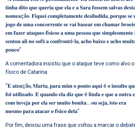
𝐭𝐢𝐧𝐡𝐚 𝐝𝐢𝐭𝐨 𝐪𝐮𝐞 𝐪𝐮𝐞𝐫𝐢𝐚 𝐪𝐮𝐞 𝐞𝐥𝐚 𝐞 𝐚 𝐒𝐚𝐫𝐚 𝐟𝐨𝐬𝐬𝐞𝐦 𝐬𝐚𝐥𝐯𝐚𝐬 𝐝𝐞𝐬𝐭
𝐧𝐨𝐦𝐞𝐚çã𝐨. 𝐅𝐢𝐪𝐮𝐞𝐢 𝐜𝐨𝐦𝐩𝐥𝐞𝐭𝐚𝐦𝐞𝐧𝐭𝐞 𝐝𝐞𝐬𝐢𝐥𝐮𝐝𝐢𝐝𝐚, 𝐩𝐨𝐫𝐪𝐮𝐞 𝐬𝐞
𝐣𝐨𝐠𝐨 𝐝𝐞 𝐮𝐦𝐚 𝐜𝐨𝐧𝐜𝐨𝐫𝐫𝐞𝐧𝐭𝐞 𝐬𝐞 𝐯𝐚𝐢 𝐛𝐚𝐬𝐞𝐚𝐫 𝐞𝐦 𝐜𝐡𝐚𝐦𝐚𝐫 𝐛𝐫𝐨𝐞𝐢
𝐞𝐦 𝐟𝐚𝐳𝐞𝐫 𝐚𝐭𝐚𝐪𝐮𝐞𝐬 𝐟í𝐬𝐢𝐜𝐨𝐬 𝐚 𝐮𝐦𝐚 𝐩𝐞𝐬𝐬𝐨𝐚 𝐪𝐮𝐞 𝐬𝐢𝐦𝐩𝐥𝐞𝐬𝐦𝐞𝐧𝐭𝐞 
𝐬𝐞𝐧𝐭𝐨𝐮 𝐚𝐥𝐢 𝐧𝐨 𝐬𝐨𝐟á 𝐚 𝐜𝐨𝐧𝐟𝐫𝐨𝐧𝐭á-𝐥𝐚, 𝐚𝐜𝐡𝐨 𝐛𝐚𝐢𝐱𝐨 𝐞 𝐚𝐜𝐡𝐨 𝐦𝐮𝐢𝐭
𝐩𝐨𝐮𝐜𝐨”
A comentadora insistiu que o ataque teve como alvo o
físico de Catarina.
“𝐄 𝐚𝐭𝐞𝐧çã𝐨, 𝐌𝐚𝐫𝐭𝐚, 𝐩𝐚𝐫𝐚 𝐦𝐢𝐦 𝐨 𝐩𝐨𝐧𝐭𝐨 𝐚𝐪𝐮𝐢 é 𝐨 𝐢𝐧𝐬𝐮𝐥𝐭𝐨 𝐪𝐮
𝐟𝐨𝐢 𝐮𝐭𝐢𝐥𝐢𝐳𝐚𝐝𝐨. 𝐄 𝐪𝐮𝐚𝐧𝐝𝐨 𝐞𝐥𝐚 𝐝𝐢𝐳 𝐪𝐮𝐞 é 𝐥𝐢𝐧𝐝𝐚 𝐞 𝐪𝐮𝐞 𝐚 𝐨𝐮𝐭𝐫𝐚 
𝐜𝐨𝐦 𝐢𝐧𝐯𝐞𝐣𝐚 𝐩𝐨𝐫 𝐞𝐥𝐚 𝐬𝐞𝐫 𝐦𝐮𝐢𝐭𝐨 𝐛𝐨𝐧𝐢𝐭𝐚… 𝐨𝐮 𝐬𝐞𝐣𝐚, 𝐢𝐬𝐭𝐨 𝐞𝐫𝐚
𝐦𝐞𝐬𝐦𝐨 𝐩𝐚𝐫𝐚 𝐚𝐭𝐚𝐜𝐚𝐫 𝐨 𝐟í𝐬𝐢𝐜𝐨 𝐝𝐞𝐥𝐚”
Por fim, deixou uma frase que voltou a marcar o debat