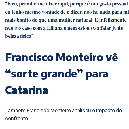
“𝐄 𝐞𝐮, 𝐩𝐞𝐫𝐦𝐢𝐭𝐞-𝐦𝐞 𝐝𝐢𝐳𝐞𝐫 𝐚𝐪𝐮𝐢, 𝐩𝐨𝐫𝐪𝐮𝐞 é 𝐮𝐦 𝐠𝐨𝐬𝐭𝐨 𝐩𝐞𝐬𝐬𝐨𝐚𝐥 
𝐞𝐮 𝐭𝐞𝐧𝐡𝐨 𝐦𝐞𝐬𝐦𝐨 𝐯𝐨𝐧𝐭𝐚𝐝𝐞 𝐝𝐞 𝐨 𝐝𝐢𝐳𝐞𝐫, 𝐧ã𝐨 𝐡á 𝐧𝐚𝐝𝐚 𝐩𝐚𝐫𝐚 𝐦
𝐦𝐚𝐢𝐬 𝐛𝐨𝐧𝐢𝐭𝐨 𝐝𝐨 𝐪𝐮𝐞 𝐮𝐦𝐚 𝐦𝐮𝐥𝐡𝐞𝐫 𝐧𝐚𝐭𝐮𝐫𝐚𝐥. 𝐄 𝐢𝐧𝐟𝐞𝐥𝐢𝐳𝐦𝐞𝐧𝐭𝐞
𝐧ã𝐨 é 𝐨 𝐜𝐚𝐬𝐨 𝐜𝐨𝐦 𝐚 𝐋𝐢𝐥𝐢𝐚𝐧𝐚 𝐞 𝐧𝐞𝐦 𝐞𝐬𝐭𝐨𝐮 𝐬ó 𝐚 𝐟𝐚𝐥𝐚𝐫 𝐣á 𝐝𝐞
𝐛𝐞𝐥𝐞𝐳𝐚 𝐟í𝐬𝐢𝐜𝐚”
Francisco Monteiro vê
“sorte grande” para
Catarina
Também Francisco Monteiro analisou o impacto do
confronto.