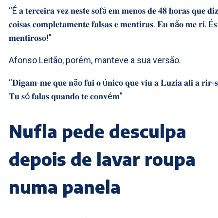
“É 𝐚 𝐭𝐞𝐫𝐜𝐞𝐢𝐫𝐚 𝐯𝐞𝐳 𝐧𝐞𝐬𝐭𝐞 𝐬𝐨𝐟á 𝐞𝐦 𝐦𝐞𝐧𝐨𝐬 𝐝𝐞 𝟒𝟖 𝐡𝐨𝐫𝐚𝐬 𝐪𝐮𝐞 𝐝𝐢𝐳
𝐜𝐨𝐢𝐬𝐚𝐬 𝐜𝐨𝐦𝐩𝐥𝐞𝐭𝐚𝐦𝐞𝐧𝐭𝐞 𝐟𝐚𝐥𝐬𝐚𝐬 𝐞 𝐦𝐞𝐧𝐭𝐢𝐫𝐚𝐬. 𝐄𝐮 𝐧ã𝐨 𝐦𝐞 𝐫𝐢. É𝐬
𝐦𝐞𝐧𝐭𝐢𝐫𝐨𝐬𝐨!”
Afonso Leitão, porém, manteve a sua versão.
“𝐃𝐢𝐠𝐚𝐦-𝐦𝐞 𝐪𝐮𝐞 𝐧ã𝐨 𝐟𝐮𝐢 𝐨 ú𝐧𝐢𝐜𝐨 𝐪𝐮𝐞 𝐯𝐢𝐮 𝐚 𝐋𝐮𝐳𝐢𝐚 𝐚𝐥𝐢 𝐚 𝐫𝐢𝐫-
𝐓𝐮 𝐬ó 𝐟𝐚𝐥𝐚𝐬 𝐪𝐮𝐚𝐧𝐝𝐨 𝐭𝐞 𝐜𝐨𝐧𝐯é𝐦”
Nufla pede desculpa
depois de lavar roupa
numa panela