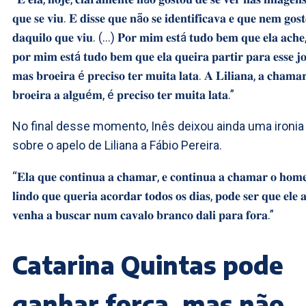
𝐪𝐮𝐞 𝐬𝐞 𝐯𝐢𝐮. 𝐄 𝐝𝐢𝐬𝐬𝐞 𝐪𝐮𝐞 𝐧ã𝐨 𝐬𝐞 𝐢𝐝𝐞𝐧𝐭𝐢𝐟𝐢𝐜𝐚𝐯𝐚 𝐞 𝐪𝐮𝐞 𝐧𝐞𝐦 𝐠𝐨𝐬
𝐝𝐚𝐪𝐮𝐢𝐥𝐨 𝐪𝐮𝐞 𝐯𝐢𝐮. (…) 𝐏𝐨𝐫 𝐦𝐢𝐦 𝐞𝐬𝐭á 𝐭𝐮𝐝𝐨 𝐛𝐞𝐦 𝐪𝐮𝐞 𝐞𝐥𝐚 𝐚𝐜𝐡𝐞,
𝐩𝐨𝐫 𝐦𝐢𝐦 𝐞𝐬𝐭á 𝐭𝐮𝐝𝐨 𝐛𝐞𝐦 𝐪𝐮𝐞 𝐞𝐥𝐚 𝐪𝐮𝐞𝐢𝐫𝐚 𝐩𝐚𝐫𝐭𝐢𝐫 𝐩𝐚𝐫𝐚 𝐞𝐬𝐬𝐞 𝐣
𝐦𝐚𝐬 𝐛𝐫𝐨𝐞𝐢𝐫𝐚 é 𝐩𝐫𝐞𝐜𝐢𝐬𝐨 𝐭𝐞𝐫 𝐦𝐮𝐢𝐭𝐚 𝐥𝐚𝐭𝐚. 𝐀 𝐋𝐢𝐥𝐢𝐚𝐧𝐚, 𝐚 𝐜𝐡𝐚𝐦𝐚
𝐛𝐫𝐨𝐞𝐢𝐫𝐚 𝐚 𝐚𝐥𝐠𝐮é𝐦, é 𝐩𝐫𝐞𝐜𝐢𝐬𝐨 𝐭𝐞𝐫 𝐦𝐮𝐢𝐭𝐚 𝐥𝐚𝐭𝐚.”
No final desse momento, Inês deixou ainda uma ironia
sobre o apelo de Liliana a Fábio Pereira.
“𝐄𝐥𝐚 𝐪𝐮𝐞 𝐜𝐨𝐧𝐭𝐢𝐧𝐮𝐚 𝐚 𝐜𝐡𝐚𝐦𝐚𝐫, 𝐞 𝐜𝐨𝐧𝐭𝐢𝐧𝐮𝐚 𝐚 𝐜𝐡𝐚𝐦𝐚𝐫 𝐨 𝐡𝐨𝐦
𝐥𝐢𝐧𝐝𝐨 𝐪𝐮𝐞 𝐪𝐮𝐞𝐫𝐢𝐚 𝐚𝐜𝐨𝐫𝐝𝐚𝐫 𝐭𝐨𝐝𝐨𝐬 𝐨𝐬 𝐝𝐢𝐚𝐬, 𝐩𝐨𝐝𝐞 𝐬𝐞𝐫 𝐪𝐮𝐞 𝐞𝐥𝐞 
𝐯𝐞𝐧𝐡𝐚 𝐚 𝐛𝐮𝐬𝐜𝐚𝐫 𝐧𝐮𝐦 𝐜𝐚𝐯𝐚𝐥𝐨 𝐛𝐫𝐚𝐧𝐜𝐨 𝐝𝐚𝐥𝐢 𝐩𝐚𝐫𝐚 𝐟𝐨𝐫𝐚.”
Catarina Quintas pode
ganhar força, mas não