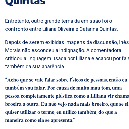
Quintas
Entretanto, outro grande tema da emissão foi o
confronto entre Liliana Oliveira e Catarina Quintas.
Depois de serem exibidas imagens da discussão, Inês
Morais não escondeu a indignação. A comentadora
criticou a linguagem usada por Liliana e acabou por fal
também da sua aparência.
“𝐀𝐜𝐡𝐨 𝐪𝐮𝐞 𝐬𝐞 𝐯𝐚𝐥𝐞 𝐟𝐚𝐥𝐚𝐫 𝐬𝐨𝐛𝐫𝐞 𝐟í𝐬𝐢𝐜𝐨𝐬 𝐝𝐞 𝐩𝐞𝐬𝐬𝐨𝐚𝐬, 𝐞𝐧𝐭ã𝐨 𝐞𝐮
𝐭𝐚𝐦𝐛é𝐦 𝐯𝐨𝐮 𝐟𝐚𝐥𝐚𝐫. 𝐏𝐨𝐫 𝐜𝐚𝐮𝐬𝐚 𝐝𝐞 𝐦𝐮𝐢𝐭𝐨 𝐦𝐚𝐮 𝐭𝐨𝐦, 𝐮𝐦𝐚
𝐩𝐞𝐬𝐬𝐨𝐚 𝐜𝐨𝐦𝐩𝐥𝐞𝐭𝐚𝐦𝐞𝐧𝐭𝐞 𝐩𝐥á𝐬𝐭𝐢𝐜𝐚 𝐜𝐨𝐦𝐨 𝐚 𝐋𝐢𝐥𝐢𝐚𝐧𝐚 𝐯𝐢𝐫 𝐜𝐡𝐚𝐦
𝐛𝐫𝐨𝐞𝐢𝐫𝐚 𝐚 𝐨𝐮𝐭𝐫𝐚. 𝐄𝐮 𝐧ã𝐨 𝐯𝐞𝐣𝐨 𝐧𝐚𝐝𝐚 𝐦𝐚𝐢𝐬 𝐛𝐫𝐨𝐞𝐢𝐫𝐨, 𝐪𝐮𝐞 𝐬𝐞 𝐞𝐥
𝐪𝐮𝐢𝐬𝐞𝐫 𝐮𝐭𝐢𝐥𝐢𝐳𝐚𝐫 𝐨 𝐭𝐞𝐫𝐦𝐨, 𝐞𝐮 𝐮𝐭𝐢𝐥𝐢𝐳𝐨 𝐭𝐚𝐦𝐛é𝐦, 𝐝𝐨 𝐪𝐮𝐞 𝐚
𝐦𝐚𝐧𝐞𝐢𝐫𝐚 𝐜𝐨𝐦𝐨 𝐞𝐥𝐚 𝐬𝐞 𝐚𝐩𝐫𝐞𝐬𝐞𝐧𝐭𝐚.”