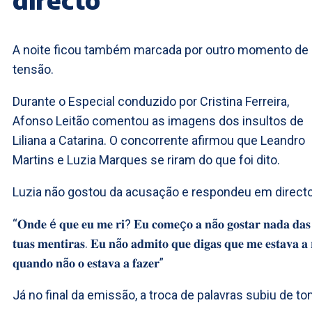
A noite ficou também marcada por outro momento de
tensão.
Durante o Especial conduzido por Cristina Ferreira,
Afonso Leitão comentou as imagens dos insultos de
Liliana a Catarina. O concorrente afirmou que Leandro
Martins e Luzia Marques se riram do que foi dito.
Luzia não gostou da acusação e respondeu em directo
“𝐎𝐧𝐝𝐞 é 𝐪𝐮𝐞 𝐞𝐮 𝐦𝐞 𝐫𝐢? 𝐄𝐮 𝐜𝐨𝐦𝐞ç𝐨 𝐚 𝐧ã𝐨 𝐠𝐨𝐬𝐭𝐚𝐫 𝐧𝐚𝐝𝐚 𝐝𝐚𝐬
𝐭𝐮𝐚𝐬 𝐦𝐞𝐧𝐭𝐢𝐫𝐚𝐬. 𝐄𝐮 𝐧ã𝐨 𝐚𝐝𝐦𝐢𝐭𝐨 𝐪𝐮𝐞 𝐝𝐢𝐠𝐚𝐬 𝐪𝐮𝐞 𝐦𝐞 𝐞𝐬𝐭𝐚𝐯𝐚 𝐚 
𝐪𝐮𝐚𝐧𝐝𝐨 𝐧ã𝐨 𝐨 𝐞𝐬𝐭𝐚𝐯𝐚 𝐚 𝐟𝐚𝐳𝐞𝐫”
Já no final da emissão, a troca de palavras subiu de to