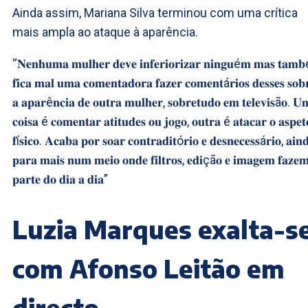
Ainda assim, Mariana Silva terminou com uma crítica
mais ampla ao ataque à aparência.
“𝐍𝐞𝐧𝐡𝐮𝐦𝐚 𝐦𝐮𝐥𝐡𝐞𝐫 𝐝𝐞𝐯𝐞 𝐢𝐧𝐟𝐞𝐫𝐢𝐨𝐫𝐢𝐳𝐚𝐫 𝐧𝐢𝐧𝐠𝐮é𝐦 𝐦𝐚𝐬 𝐭𝐚𝐦
𝐟𝐢𝐜𝐚 𝐦𝐚𝐥 𝐮𝐦𝐚 𝐜𝐨𝐦𝐞𝐧𝐭𝐚𝐝𝐨𝐫𝐚 𝐟𝐚𝐳𝐞𝐫 𝐜𝐨𝐦𝐞𝐧𝐭á𝐫𝐢𝐨𝐬 𝐝𝐞𝐬𝐬𝐞𝐬 𝐬𝐨𝐛
𝐚 𝐚𝐩𝐚𝐫ê𝐧𝐜𝐢𝐚 𝐝𝐞 𝐨𝐮𝐭𝐫𝐚 𝐦𝐮𝐥𝐡𝐞𝐫, 𝐬𝐨𝐛𝐫𝐞𝐭𝐮𝐝𝐨 𝐞𝐦 𝐭𝐞𝐥𝐞𝐯𝐢𝐬ã𝐨. 𝐔
𝐜𝐨𝐢𝐬𝐚 é 𝐜𝐨𝐦𝐞𝐧𝐭𝐚𝐫 𝐚𝐭𝐢𝐭𝐮𝐝𝐞𝐬 𝐨𝐮 𝐣𝐨𝐠𝐨, 𝐨𝐮𝐭𝐫𝐚 é 𝐚𝐭𝐚𝐜𝐚𝐫 𝐨 𝐚𝐬𝐩𝐞𝐭
𝐟í𝐬𝐢𝐜𝐨. 𝐀𝐜𝐚𝐛𝐚 𝐩𝐨𝐫 𝐬𝐨𝐚𝐫 𝐜𝐨𝐧𝐭𝐫𝐚𝐝𝐢𝐭ó𝐫𝐢𝐨 𝐞 𝐝𝐞𝐬𝐧𝐞𝐜𝐞𝐬𝐬á𝐫𝐢𝐨, 𝐚𝐢𝐧
𝐩𝐚𝐫𝐚 𝐦𝐚𝐢𝐬 𝐧𝐮𝐦 𝐦𝐞𝐢𝐨 𝐨𝐧𝐝𝐞 𝐟𝐢𝐥𝐭𝐫𝐨𝐬, 𝐞𝐝𝐢çã𝐨 𝐞 𝐢𝐦𝐚𝐠𝐞𝐦 𝐟𝐚𝐳𝐞
𝐩𝐚𝐫𝐭𝐞 𝐝𝐨 𝐝𝐢𝐚 𝐚 𝐝𝐢𝐚”
Luzia Marques exalta-s
com Afonso Leitão em
directo