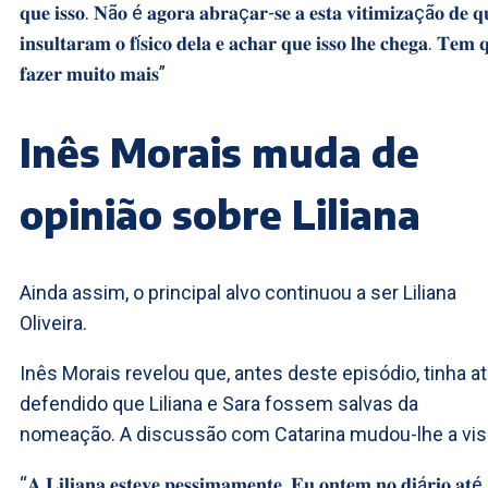
𝐪𝐮𝐞 𝐢𝐬𝐬𝐨. 𝐍ã𝐨 é 𝐚𝐠𝐨𝐫𝐚 𝐚𝐛𝐫𝐚ç𝐚𝐫-𝐬𝐞 𝐚 𝐞𝐬𝐭𝐚 𝐯𝐢𝐭𝐢𝐦𝐢𝐳𝐚çã𝐨 𝐝𝐞 𝐪
𝐢𝐧𝐬𝐮𝐥𝐭𝐚𝐫𝐚𝐦 𝐨 𝐟í𝐬𝐢𝐜𝐨 𝐝𝐞𝐥𝐚 𝐞 𝐚𝐜𝐡𝐚𝐫 𝐪𝐮𝐞 𝐢𝐬𝐬𝐨 𝐥𝐡𝐞 𝐜𝐡𝐞𝐠𝐚. 𝐓𝐞𝐦 
𝐟𝐚𝐳𝐞𝐫 𝐦𝐮𝐢𝐭𝐨 𝐦𝐚𝐢𝐬”
Inês Morais muda de
opinião sobre Liliana
Ainda assim, o principal alvo continuou a ser Liliana
Oliveira.
Inês Morais revelou que, antes deste episódio, tinha a
defendido que Liliana e Sara fossem salvas da
nomeação. A discussão com Catarina mudou-lhe a vis
“𝐀 𝐋𝐢𝐥𝐢𝐚𝐧𝐚 𝐞𝐬𝐭𝐞𝐯𝐞 𝐩𝐞𝐬𝐬𝐢𝐦𝐚𝐦𝐞𝐧𝐭𝐞. 𝐄𝐮 𝐨𝐧𝐭𝐞𝐦 𝐧𝐨 𝐝𝐢á𝐫𝐢𝐨 𝐚𝐭é