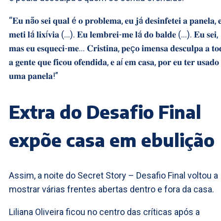
“𝐄𝐮 𝐧ã𝐨 𝐬𝐞𝐢 𝐪𝐮𝐚𝐥 é 𝐨 𝐩𝐫𝐨𝐛𝐥𝐞𝐦𝐚, 𝐞𝐮 𝐣á 𝐝𝐞𝐬𝐢𝐧𝐟𝐞𝐭𝐞𝐢 𝐚 𝐩𝐚𝐧𝐞𝐥𝐚, 
𝐦𝐞𝐭𝐢 𝐥á 𝐥𝐢𝐱í𝐯𝐢𝐚 (…). 𝐄𝐮 𝐥𝐞𝐦𝐛𝐫𝐞𝐢-𝐦𝐞 𝐥á 𝐝𝐨 𝐛𝐚𝐥𝐝𝐞 (…). 𝐄𝐮 𝐬𝐞𝐢,
𝐦𝐚𝐬 𝐞𝐮 𝐞𝐬𝐪𝐮𝐞𝐜𝐢-𝐦𝐞… 𝐂𝐫𝐢𝐬𝐭𝐢𝐧𝐚, 𝐩𝐞ç𝐨 𝐢𝐦𝐞𝐧𝐬𝐚 𝐝𝐞𝐬𝐜𝐮𝐥𝐩𝐚 𝐚 𝐭𝐨
𝐚 𝐠𝐞𝐧𝐭𝐞 𝐪𝐮𝐞 𝐟𝐢𝐜𝐨𝐮 𝐨𝐟𝐞𝐧𝐝𝐢𝐝𝐚, 𝐞 𝐚í 𝐞𝐦 𝐜𝐚𝐬𝐚, 𝐩𝐨𝐫 𝐞𝐮 𝐭𝐞𝐫 𝐮𝐬𝐚𝐝𝐨
𝐮𝐦𝐚 𝐩𝐚𝐧𝐞𝐥𝐚!”
Extra do Desafio Final
expõe casa em ebulição
Assim, a noite do Secret Story – Desafio Final voltou a
mostrar várias frentes abertas dentro e fora da casa.
Liliana Oliveira ficou no centro das críticas após a