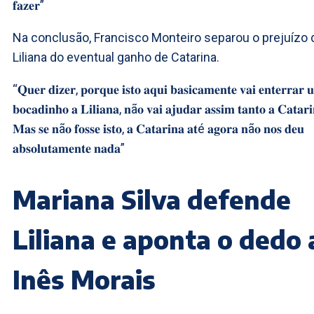
𝐟𝐚𝐳𝐞𝐫”
Na conclusão, Francisco Monteiro separou o prejuízo 
Liliana do eventual ganho de Catarina.
“𝐐𝐮𝐞𝐫 𝐝𝐢𝐳𝐞𝐫, 𝐩𝐨𝐫𝐪𝐮𝐞 𝐢𝐬𝐭𝐨 𝐚𝐪𝐮𝐢 𝐛𝐚𝐬𝐢𝐜𝐚𝐦𝐞𝐧𝐭𝐞 𝐯𝐚𝐢 𝐞𝐧𝐭𝐞𝐫𝐫𝐚𝐫 
𝐛𝐨𝐜𝐚𝐝𝐢𝐧𝐡𝐨 𝐚 𝐋𝐢𝐥𝐢𝐚𝐧𝐚, 𝐧ã𝐨 𝐯𝐚𝐢 𝐚𝐣𝐮𝐝𝐚𝐫 𝐚𝐬𝐬𝐢𝐦 𝐭𝐚𝐧𝐭𝐨 𝐚 𝐂𝐚𝐭𝐚𝐫𝐢
𝐌𝐚𝐬 𝐬𝐞 𝐧ã𝐨 𝐟𝐨𝐬𝐬𝐞 𝐢𝐬𝐭𝐨, 𝐚 𝐂𝐚𝐭𝐚𝐫𝐢𝐧𝐚 𝐚𝐭é 𝐚𝐠𝐨𝐫𝐚 𝐧ã𝐨 𝐧𝐨𝐬 𝐝𝐞𝐮
𝐚𝐛𝐬𝐨𝐥𝐮𝐭𝐚𝐦𝐞𝐧𝐭𝐞 𝐧𝐚𝐝𝐚”
Mariana Silva defende
Liliana e aponta o dedo 
Inês Morais