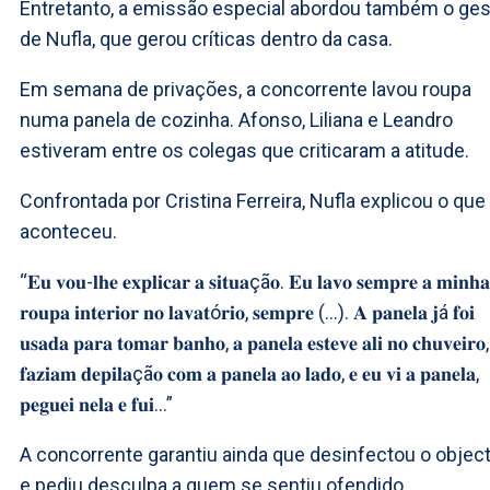
Entretanto, a emissão especial abordou também o ge
de Nufla, que gerou críticas dentro da casa.
Em semana de privações, a concorrente lavou roupa
numa panela de cozinha. Afonso, Liliana e Leandro
estiveram entre os colegas que criticaram a atitude.
Confrontada por Cristina Ferreira, Nufla explicou o que
aconteceu.
“𝐄𝐮 𝐯𝐨𝐮-𝐥𝐡𝐞 𝐞𝐱𝐩𝐥𝐢𝐜𝐚𝐫 𝐚 𝐬𝐢𝐭𝐮𝐚çã𝐨. 𝐄𝐮 𝐥𝐚𝐯𝐨 𝐬𝐞𝐦𝐩𝐫𝐞 𝐚 𝐦𝐢𝐧𝐡𝐚
𝐫𝐨𝐮𝐩𝐚 𝐢𝐧𝐭𝐞𝐫𝐢𝐨𝐫 𝐧𝐨 𝐥𝐚𝐯𝐚𝐭ó𝐫𝐢𝐨, 𝐬𝐞𝐦𝐩𝐫𝐞 (…). 𝐀 𝐩𝐚𝐧𝐞𝐥𝐚 𝐣á 𝐟𝐨𝐢
𝐮𝐬𝐚𝐝𝐚 𝐩𝐚𝐫𝐚 𝐭𝐨𝐦𝐚𝐫 𝐛𝐚𝐧𝐡𝐨, 𝐚 𝐩𝐚𝐧𝐞𝐥𝐚 𝐞𝐬𝐭𝐞𝐯𝐞 𝐚𝐥𝐢 𝐧𝐨 𝐜𝐡𝐮𝐯𝐞𝐢𝐫𝐨,
𝐟𝐚𝐳𝐢𝐚𝐦 𝐝𝐞𝐩𝐢𝐥𝐚çã𝐨 𝐜𝐨𝐦 𝐚 𝐩𝐚𝐧𝐞𝐥𝐚 𝐚𝐨 𝐥𝐚𝐝𝐨, 𝐞 𝐞𝐮 𝐯𝐢 𝐚 𝐩𝐚𝐧𝐞𝐥𝐚,
𝐩𝐞𝐠𝐮𝐞𝐢 𝐧𝐞𝐥𝐚 𝐞 𝐟𝐮𝐢…”
A concorrente garantiu ainda que desinfectou o objec
e pediu desculpa a quem se sentiu ofendido.