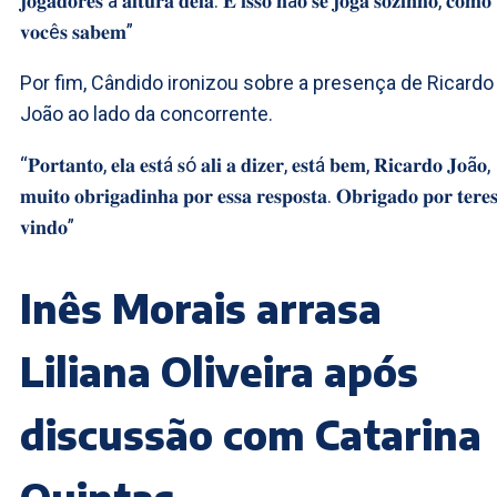
𝐣𝐨𝐠𝐚𝐝𝐨𝐫𝐞𝐬 à 𝐚𝐥𝐭𝐮𝐫𝐚 𝐝𝐞𝐥𝐚. 𝐄 𝐢𝐬𝐬𝐨 𝐧ã𝐨 𝐬𝐞 𝐣𝐨𝐠𝐚 𝐬𝐨𝐳𝐢𝐧𝐡𝐨, 𝐜𝐨𝐦𝐨
𝐯𝐨𝐜ê𝐬 𝐬𝐚𝐛𝐞𝐦”
Por fim, Cândido ironizou sobre a presença de Ricardo
João ao lado da concorrente.
“𝐏𝐨𝐫𝐭𝐚𝐧𝐭𝐨, 𝐞𝐥𝐚 𝐞𝐬𝐭á 𝐬ó 𝐚𝐥𝐢 𝐚 𝐝𝐢𝐳𝐞𝐫, 𝐞𝐬𝐭á 𝐛𝐞𝐦, 𝐑𝐢𝐜𝐚𝐫𝐝𝐨 𝐉𝐨ã𝐨,
𝐦𝐮𝐢𝐭𝐨 𝐨𝐛𝐫𝐢𝐠𝐚𝐝𝐢𝐧𝐡𝐚 𝐩𝐨𝐫 𝐞𝐬𝐬𝐚 𝐫𝐞𝐬𝐩𝐨𝐬𝐭𝐚. 𝐎𝐛𝐫𝐢𝐠𝐚𝐝𝐨 𝐩𝐨𝐫 𝐭𝐞𝐫𝐞
𝐯𝐢𝐧𝐝𝐨”
Inês Morais arrasa
Liliana Oliveira após
discussão com Catarina