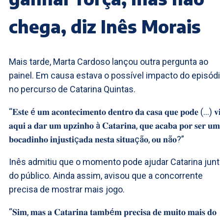
chega, diz Inês Morais
Mais tarde, Marta Cardoso lançou outra pergunta ao
painel. Em causa estava o possível impacto do episód
no percurso de Catarina Quintas.
“𝐄𝐬𝐭𝐞 é 𝐮𝐦 𝐚𝐜𝐨𝐧𝐭𝐞𝐜𝐢𝐦𝐞𝐧𝐭𝐨 𝐝𝐞𝐧𝐭𝐫𝐨 𝐝𝐚 𝐜𝐚𝐬𝐚 𝐪𝐮𝐞 𝐩𝐨𝐝𝐞 (…) 𝐯
𝐚𝐪𝐮𝐢 𝐚 𝐝𝐚𝐫 𝐮𝐦 𝐮𝐩𝐳𝐢𝐧𝐡𝐨 à 𝐂𝐚𝐭𝐚𝐫𝐢𝐧𝐚, 𝐪𝐮𝐞 𝐚𝐜𝐚𝐛𝐚 𝐩𝐨𝐫 𝐬𝐞𝐫 𝐮𝐦
𝐛𝐨𝐜𝐚𝐝𝐢𝐧𝐡𝐨 𝐢𝐧𝐣𝐮𝐬𝐭𝐢ç𝐚𝐝𝐚 𝐧𝐞𝐬𝐭𝐚 𝐬𝐢𝐭𝐮𝐚çã𝐨, 𝐨𝐮 𝐧ã𝐨?”
Inês admitiu que o momento pode ajudar Catarina jun
do público. Ainda assim, avisou que a concorrente
precisa de mostrar mais jogo.
“𝐒𝐢𝐦, 𝐦𝐚𝐬 𝐚 𝐂𝐚𝐭𝐚𝐫𝐢𝐧𝐚 𝐭𝐚𝐦𝐛é𝐦 𝐩𝐫𝐞𝐜𝐢𝐬𝐚 𝐝𝐞 𝐦𝐮𝐢𝐭𝐨 𝐦𝐚𝐢𝐬 𝐝𝐨