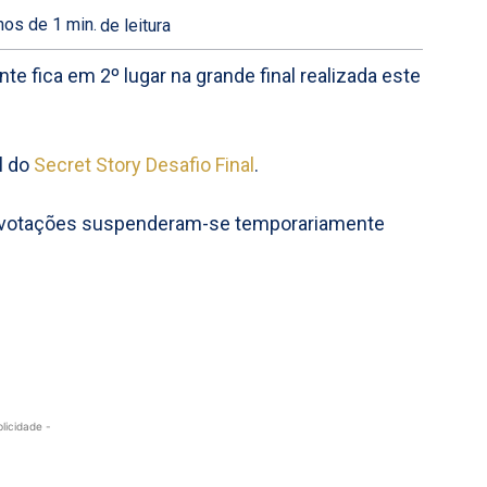
os de 1
min.
de leitura
te fica em 2º lugar na grande final realizada este
l do
Secret Story Desafio Final
.
s votações suspenderam-se temporariamente
blicidade -