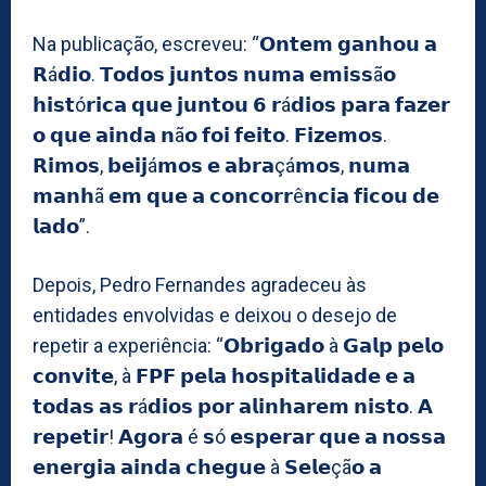
Na publicação, escreveu: “𝗢𝗻𝘁𝗲𝗺 𝗴𝗮𝗻𝗵𝗼𝘂 𝗮
𝗥á𝗱𝗶𝗼. 𝗧𝗼𝗱𝗼𝘀 𝗷𝘂𝗻𝘁𝗼𝘀 𝗻𝘂𝗺𝗮 𝗲𝗺𝗶𝘀𝘀ã𝗼
𝗵𝗶𝘀𝘁ó𝗿𝗶𝗰𝗮 𝗾𝘂𝗲 𝗷𝘂𝗻𝘁𝗼𝘂 𝟲 𝗿á𝗱𝗶𝗼𝘀 𝗽𝗮𝗿𝗮 𝗳𝗮𝘇𝗲𝗿
𝗼 𝗾𝘂𝗲 𝗮𝗶𝗻𝗱𝗮 𝗻ã𝗼 𝗳𝗼𝗶 𝗳𝗲𝗶𝘁𝗼. 𝗙𝗶𝘇𝗲𝗺𝗼𝘀.
𝗥𝗶𝗺𝗼𝘀, 𝗯𝗲𝗶𝗷á𝗺𝗼𝘀 𝗲 𝗮𝗯𝗿𝗮çá𝗺𝗼𝘀, 𝗻𝘂𝗺𝗮
𝗺𝗮𝗻𝗵ã 𝗲𝗺 𝗾𝘂𝗲 𝗮 𝗰𝗼𝗻𝗰𝗼𝗿𝗿ê𝗻𝗰𝗶𝗮 𝗳𝗶𝗰𝗼𝘂 𝗱𝗲
𝗹𝗮𝗱𝗼”.
Depois, Pedro Fernandes agradeceu às
entidades envolvidas e deixou o desejo de
repetir a experiência: “𝗢𝗯𝗿𝗶𝗴𝗮𝗱𝗼 à 𝗚𝗮𝗹𝗽 𝗽𝗲𝗹𝗼
𝗰𝗼𝗻𝘃𝗶𝘁𝗲, à 𝗙𝗣𝗙 𝗽𝗲𝗹𝗮 𝗵𝗼𝘀𝗽𝗶𝘁𝗮𝗹𝗶𝗱𝗮𝗱𝗲 𝗲 𝗮
𝘁𝗼𝗱𝗮𝘀 𝗮𝘀 𝗿á𝗱𝗶𝗼𝘀 𝗽𝗼𝗿 𝗮𝗹𝗶𝗻𝗵𝗮𝗿𝗲𝗺 𝗻𝗶𝘀𝘁𝗼. 𝗔
𝗿𝗲𝗽𝗲𝘁𝗶𝗿! 𝗔𝗴𝗼𝗿𝗮 é 𝘀ó 𝗲𝘀𝗽𝗲𝗿𝗮𝗿 𝗾𝘂𝗲 𝗮 𝗻𝗼𝘀𝘀𝗮
𝗲𝗻𝗲𝗿𝗴𝗶𝗮 𝗮𝗶𝗻𝗱𝗮 𝗰𝗵𝗲𝗴𝘂𝗲 à 𝗦𝗲𝗹𝗲çã𝗼 𝗮