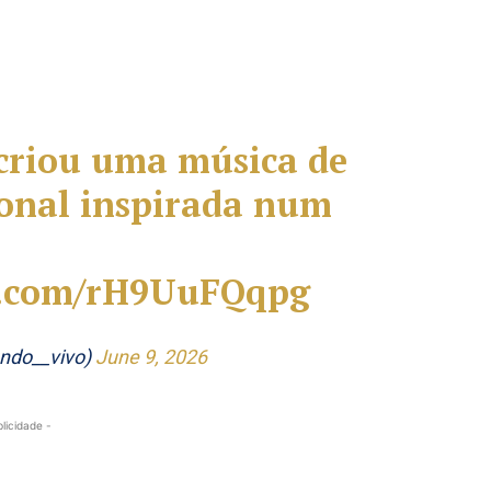
criou uma música de
ional inspirada num
er.com/rH9UuFQqpg
ndo__vivo)
June 9, 2026
blicidade -