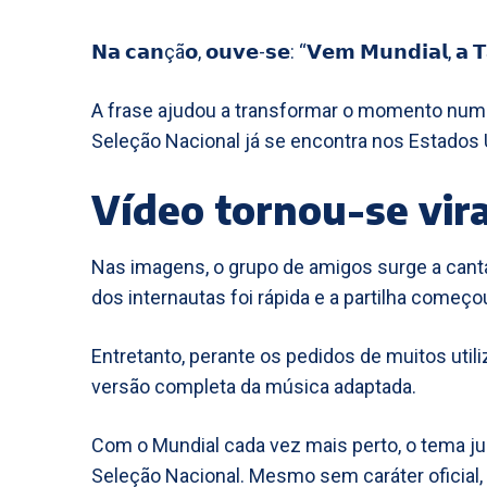
𝗡𝗮 𝗰𝗮𝗻çã𝗼, 𝗼𝘂𝘃𝗲-𝘀𝗲: “𝗩𝗲𝗺 𝗠𝘂𝗻𝗱𝗶𝗮𝗹, 𝗮 
A frase ajudou a transformar o momento num 
Seleção Nacional já se encontra nos Estados
Vídeo tornou-se vira
Nas imagens, o grupo de amigos surge a cant
dos internautas foi rápida e a partilha começo
Entretanto, perante os pedidos de muitos util
versão completa da música adaptada.
Com o Mundial cada vez mais perto, o tema j
Seleção Nacional. Mesmo sem caráter oficial,