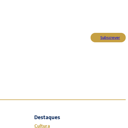
Subscrever
Actualidade
Cultura
Entrevistas
Opinião
Reportagens
Editorial
Destaques
Cultura