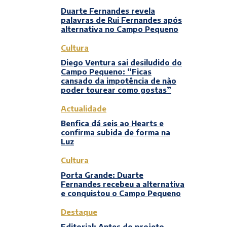
Duarte Fernandes revela
palavras de Rui Fernandes após
alternativa no Campo Pequeno
Cultura
Diego Ventura sai desiludido do
Campo Pequeno: “Ficas
cansado da impotência de não
poder tourear como gostas”
Actualidade
Benfica dá seis ao Hearts e
confirma subida de forma na
Luz
Cultura
Porta Grande: Duarte
Fernandes recebeu a alternativa
e conquistou o Campo Pequeno
Destaque
Editorial: Antes do projeto,