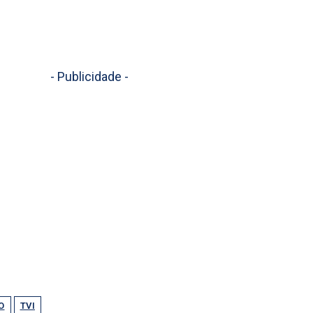
- Publicidade -
O
TVI