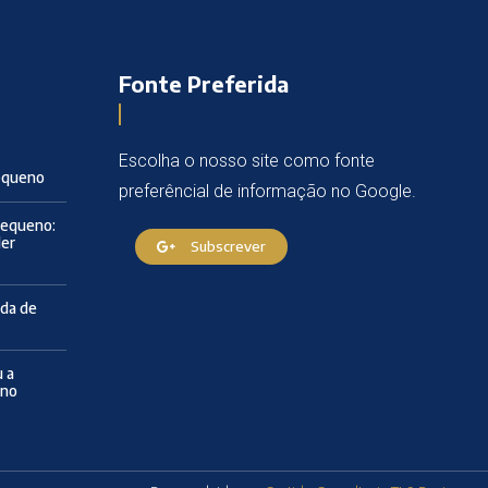
Fonte Preferida
Escolha o nosso site como fonte
Pequeno
preferêncial de informação no Google.
Pequeno:
der
Subscrever
ida de
 a
eno