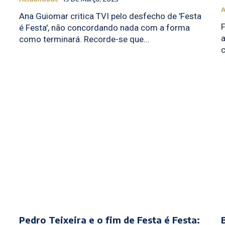
A
Ana Guiomar critica TVI pelo desfecho de 'Festa
F
é Festa', não concordando nada com a forma
a
como terminará. Recorde-se que...
c
Pedro Teixeira e o fim de Festa é Festa: