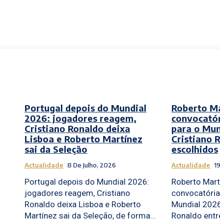
Portugal depois do Mundial
Roberto Ma
2026: jogadores reagem,
convocatór
Cristiano Ronaldo deixa
para o Mu
Lisboa e Roberto Martínez
Cristiano 
sai da Seleção
escolhidos
Actualidade
8 De Julho, 2026
Actualidade
1
Portugal depois do Mundial 2026:
Roberto Mart
jogadores reagem, Cristiano
convocatória
Ronaldo deixa Lisboa e Roberto
Mundial 2026
Martínez sai da Seleção, de forma...
Ronaldo entr