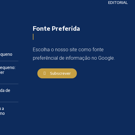
EDITORIAL
Fonte Preferida
Escolha o nosso site como fonte
Pequeno
preferêncial de informação no Google.
Pequeno:
der
Subscrever
ida de
 a
eno