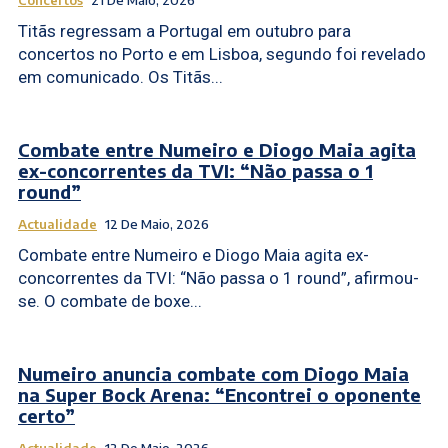
Concertos
21 De Maio, 2026
Titãs regressam a Portugal em outubro para
concertos no Porto e em Lisboa, segundo foi revelado
em comunicado. Os Titãs...
Combate entre Numeiro e Diogo Maia agita
ex-concorrentes da TVI: “Não passa o 1
round”
Actualidade
12 De Maio, 2026
Combate entre Numeiro e Diogo Maia agita ex-
concorrentes da TVI: “Não passa o 1 round”, afirmou-
se. O combate de boxe...
Numeiro anuncia combate com Diogo Maia
na Super Bock Arena: “Encontrei o oponente
certo”