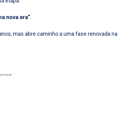
ta etapa.
ma nova era”
.
 anos, mas abre caminho a uma fase renovada na
blicidade -