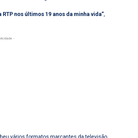
da RTP nos últimos 19 anos da minha vida”
,
blicidade -
ebeu vários formatos marcantes da televisão