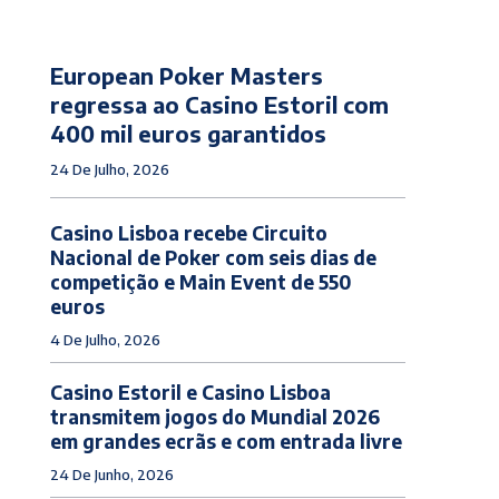
European Poker Masters
regressa ao Casino Estoril com
400 mil euros garantidos
24 De Julho, 2026
Casino Lisboa recebe Circuito
Nacional de Poker com seis dias de
competição e Main Event de 550
euros
4 De Julho, 2026
Casino Estoril e Casino Lisboa
transmitem jogos do Mundial 2026
em grandes ecrãs e com entrada livre
24 De Junho, 2026