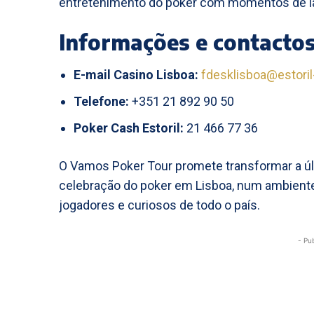
entretenimento do poker com momentos de l
Informações e contacto
E-mail Casino Lisboa:
fdesklisboa@estori
Telefone:
+351 21 892 90 50
Poker Cash Estoril:
21 466 77 36
O Vamos Poker Tour promete transformar a 
celebração do poker em Lisboa, num ambiente 
jogadores e curiosos de todo o país.
- Pu