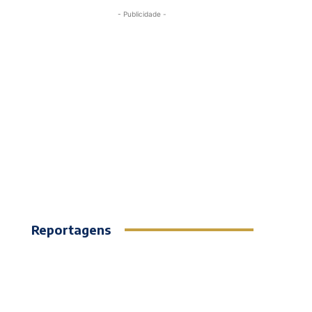
- Publicidade -
Reportagens