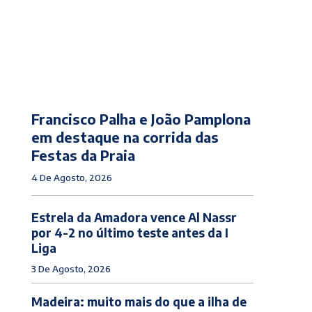
Francisco Palha e João Pamplona
em destaque na corrida das
Festas da Praia
4 De Agosto, 2026
Estrela da Amadora vence Al Nassr
por 4-2 no último teste antes da I
Liga
3 De Agosto, 2026
Madeira: muito mais do que a ilha de