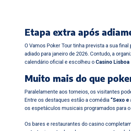
Etapa extra após adiame
O Vamos Poker Tour tinha prevista a sua final
adiado para janeiro de 2026. Contudo, a orga
calendário oficial e escolheu o
Casino Lisboa
Muito mais do que poke
Paralelamente aos torneios, os visitantes pode
Entre os destaques estão a comédia
“Sexo e 
os espetáculos musicais programados para 
Os bares e restaurantes do casino completam