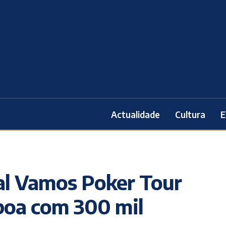
Actualidade
Cultura
E
al Vamos Poker Tour
boa com 300 mil