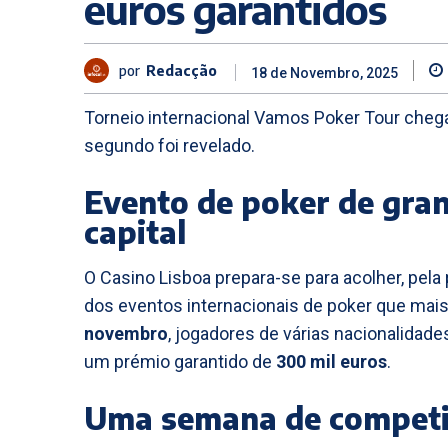
euros garantidos
por
Redacção
18 de Novembro, 2025
Torneio internacional Vamos Poker Tour cheg
segundo foi revelado.
Evento de poker de gran
capital
O Casino Lisboa prepara-se para acolher, pela 
dos eventos internacionais de poker que mais
novembro
, jogadores de várias nacionalidade
um prémio garantido de
300 mil euros
.
Uma semana de competiç