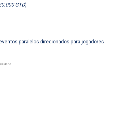
20.000 GTD
)
eventos paralelos direcionados para jogadores
blicidade -