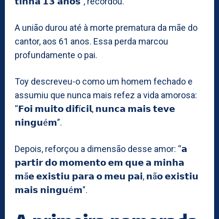
𝘁𝗶𝗻𝗵𝗮 𝟭𝟯 𝗮𝗻𝗼𝘀”, recordou.
A união durou até à morte prematura da mãe do
cantor, aos 61 anos. Essa perda marcou
profundamente o pai.
Toy descreveu-o como um homem fechado e
assumiu que nunca mais refez a vida amorosa:
“𝗙𝗼𝗶 𝗺𝘂𝗶𝘁𝗼 𝗱𝗶𝗳í𝗰𝗶𝗹, 𝗻𝘂𝗻𝗰𝗮 𝗺𝗮𝗶𝘀 𝘁𝗲𝘃𝗲
𝗻𝗶𝗻𝗴𝘂é𝗺”.
Depois, reforçou a dimensão desse amor: “𝗮
𝗽𝗮𝗿𝘁𝗶𝗿 𝗱𝗼 𝗺𝗼𝗺𝗲𝗻𝘁𝗼 𝗲𝗺 𝗾𝘂𝗲 𝗮 𝗺𝗶𝗻𝗵𝗮
𝗺ã𝗲 𝗲𝘅𝗶𝘀𝘁𝗶𝘂 𝗽𝗮𝗿𝗮 𝗼 𝗺𝗲𝘂 𝗽𝗮𝗶, 𝗻ã𝗼 𝗲𝘅𝗶𝘀𝘁𝗶𝘂
𝗺𝗮𝗶𝘀 𝗻𝗶𝗻𝗴𝘂é𝗺”.