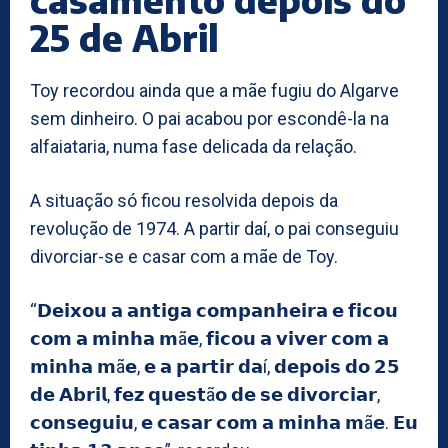
25 de Abril
Toy recordou ainda que a mãe fugiu do Algarve
sem dinheiro. O pai acabou por escondê-la na
alfaiataria, numa fase delicada da relação.
A situação só ficou resolvida depois da
revolução de 1974. A partir daí, o pai conseguiu
divorciar-se e casar com a mãe de Toy.
“𝗗𝗲𝗶𝘅𝗼𝘂 𝗮 𝗮𝗻𝘁𝗶𝗴𝗮 𝗰𝗼𝗺𝗽𝗮𝗻𝗵𝗲𝗶𝗿𝗮 𝗲 𝗳𝗶𝗰𝗼𝘂
𝗰𝗼𝗺 𝗮 𝗺𝗶𝗻𝗵𝗮 𝗺ã𝗲, 𝗳𝗶𝗰𝗼𝘂 𝗮 𝘃𝗶𝘃𝗲𝗿 𝗰𝗼𝗺 𝗮
𝗺𝗶𝗻𝗵𝗮 𝗺ã𝗲, 𝗲 𝗮 𝗽𝗮𝗿𝘁𝗶𝗿 𝗱𝗮í, 𝗱𝗲𝗽𝗼𝗶𝘀 𝗱𝗼 𝟮𝟱
𝗱𝗲 𝗔𝗯𝗿𝗶𝗹, 𝗳𝗲𝘇 𝗾𝘂𝗲𝘀𝘁ã𝗼 𝗱𝗲 𝘀𝗲 𝗱𝗶𝘃𝗼𝗿𝗰𝗶𝗮𝗿,
𝗰𝗼𝗻𝘀𝗲𝗴𝘂𝗶𝘂, 𝗲 𝗰𝗮𝘀𝗮𝗿 𝗰𝗼𝗺 𝗮 𝗺𝗶𝗻𝗵𝗮 𝗺ã𝗲. 𝗘𝘂