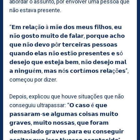
abordar o assunto, por envolver uma pessoa que
não estava presente.
“𝗘𝗺 𝗿𝗲𝗹𝗮çã𝗼 à 𝗺ã𝗲 𝗱𝗼𝘀 𝗺𝗲𝘂𝘀 𝗳𝗶𝗹𝗵𝗼𝘀, 𝗲𝘂
𝗻ã𝗼 𝗴𝗼𝘀𝘁𝗼 𝗺𝘂𝗶𝘁𝗼 𝗱𝗲 𝗳𝗮𝗹𝗮𝗿, 𝗽𝗼𝗿𝗾𝘂𝗲 𝗮𝗰𝗵𝗼
𝗾𝘂𝗲 𝗻ã𝗼 𝗱𝗲𝘃𝗼 𝗽ô𝗿 𝘁𝗲𝗿𝗰𝗲𝗶𝗿𝗮𝘀 𝗽𝗲𝘀𝘀𝗼𝗮𝘀
𝗾𝘂𝗮𝗻𝗱𝗼 𝗲𝗹𝗮𝘀 𝗻ã𝗼 𝗲𝘀𝘁ã𝗼 𝗽𝗿𝗲𝘀𝗲𝗻𝘁𝗲𝘀 𝗲 𝘀ó
𝗱𝗲𝘀𝗲𝗷𝗼 𝗾𝘂𝗲 𝗲𝘀𝘁𝗲𝗷𝗮 𝗯𝗲𝗺, 𝗻ã𝗼 𝗱𝗲𝘀𝗲𝗷𝗼 𝗺𝗮𝗹
𝗮 𝗻𝗶𝗻𝗴𝘂é𝗺, 𝗺𝗮𝘀 𝗻ó𝘀 𝗰𝗼𝗿𝘁á𝗺𝗼𝘀 𝗿𝗲𝗹𝗮çõ𝗲𝘀”,
começou por dizer.
Depois, explicou que houve situações que não
conseguiu ultrapassar: “𝗢 𝗰𝗮𝘀𝗼 é 𝗾𝘂𝗲
𝗽𝗮𝘀𝘀𝗮𝗿𝗮𝗺-𝘀𝗲 𝗮𝗹𝗴𝘂𝗺𝗮𝘀 𝗰𝗼𝗶𝘀𝗮𝘀 𝗺𝘂𝗶𝘁𝗼
𝗴𝗿𝗮𝘃𝗲𝘀, 𝗺𝘂𝗶𝘁𝗼 𝗻𝗼𝘀𝘀𝗮𝘀, 𝗾𝘂𝗲 𝗳𝗼𝗿𝗮𝗺
𝗱𝗲𝗺𝗮𝘀𝗶𝗮𝗱𝗼 𝗴𝗿𝗮𝘃𝗲𝘀 𝗽𝗮𝗿𝗮 𝗲𝘂 𝗰𝗼𝗻𝘀𝗲𝗴𝘂𝗶𝗿