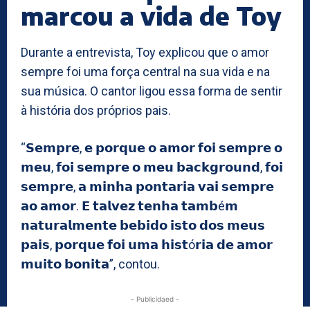
marcou a vida de Toy
Durante a entrevista, Toy explicou que o amor
sempre foi uma força central na sua vida e na
sua música. O cantor ligou essa forma de sentir
à história dos próprios pais.
“𝗦𝗲𝗺𝗽𝗿𝗲, 𝗲 𝗽𝗼𝗿𝗾𝘂𝗲 𝗼 𝗮𝗺𝗼𝗿 𝗳𝗼𝗶 𝘀𝗲𝗺𝗽𝗿𝗲 𝗼
𝗺𝗲𝘂, 𝗳𝗼𝗶 𝘀𝗲𝗺𝗽𝗿𝗲 𝗼 𝗺𝗲𝘂 𝗯𝗮𝗰𝗸𝗴𝗿𝗼𝘂𝗻𝗱, 𝗳𝗼𝗶
𝘀𝗲𝗺𝗽𝗿𝗲, 𝗮 𝗺𝗶𝗻𝗵𝗮 𝗽𝗼𝗻𝘁𝗮𝗿𝗶𝗮 𝘃𝗮𝗶 𝘀𝗲𝗺𝗽𝗿𝗲
𝗮𝗼 𝗮𝗺𝗼𝗿. 𝗘 𝘁𝗮𝗹𝘃𝗲𝘇 𝘁𝗲𝗻𝗵𝗮 𝘁𝗮𝗺𝗯é𝗺
𝗻𝗮𝘁𝘂𝗿𝗮𝗹𝗺𝗲𝗻𝘁𝗲 𝗯𝗲𝗯𝗶𝗱𝗼 𝗶𝘀𝘁𝗼 𝗱𝗼𝘀 𝗺𝗲𝘂𝘀
𝗽𝗮𝗶𝘀, 𝗽𝗼𝗿𝗾𝘂𝗲 𝗳𝗼𝗶 𝘂𝗺𝗮 𝗵𝗶𝘀𝘁ó𝗿𝗶𝗮 𝗱𝗲 𝗮𝗺𝗼𝗿
𝗺𝘂𝗶𝘁𝗼 𝗯𝗼𝗻𝗶𝘁𝗮”, contou.
- Publicidaed -