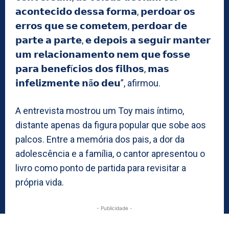
𝗮𝗰𝗼𝗻𝘁𝗲𝗰𝗶𝗱𝗼 𝗱𝗲𝘀𝘀𝗮 𝗳𝗼𝗿𝗺𝗮, 𝗽𝗲𝗿𝗱𝗼𝗮𝗿 𝗼𝘀
𝗲𝗿𝗿𝗼𝘀 𝗾𝘂𝗲 𝘀𝗲 𝗰𝗼𝗺𝗲𝘁𝗲𝗺, 𝗽𝗲𝗿𝗱𝗼𝗮𝗿 𝗱𝗲
𝗽𝗮𝗿𝘁𝗲 𝗮 𝗽𝗮𝗿𝘁𝗲, 𝗲 𝗱𝗲𝗽𝗼𝗶𝘀 𝗮 𝘀𝗲𝗴𝘂𝗶𝗿 𝗺𝗮𝗻𝘁𝗲𝗿
𝘂𝗺 𝗿𝗲𝗹𝗮𝗰𝗶𝗼𝗻𝗮𝗺𝗲𝗻𝘁𝗼 𝗻𝗲𝗺 𝗾𝘂𝗲 𝗳𝗼𝘀𝘀𝗲
𝗽𝗮𝗿𝗮 𝗯𝗲𝗻𝗲𝗳í𝗰𝗶𝗼𝘀 𝗱𝗼𝘀 𝗳𝗶𝗹𝗵𝗼𝘀, 𝗺𝗮𝘀
𝗶𝗻𝗳𝗲𝗹𝗶𝘇𝗺𝗲𝗻𝘁𝗲 𝗻ã𝗼 𝗱𝗲𝘂”, afirmou.
A entrevista mostrou um Toy mais íntimo,
distante apenas da figura popular que sobe aos
palcos. Entre a memória dos pais, a dor da
adolescência e a família, o cantor apresentou o
livro como ponto de partida para revisitar a
própria vida.
- Publicidade -