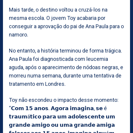
Mais tarde, o destino voltou a cruzá-los na
mesma escola. O jovem Toy acabaria por
conseguir a aprovação do pai de Ana Paula para o
namoro.
No entanto, a história terminou de forma trágica.
Ana Paula foi diagnosticada com leucemia
aguda, após o aparecimento de nódoas negras, e
morreu numa semana, durante uma tentativa de
tratamento em Londres.
Toy não escondeu o impacto desse momento:
“𝗖𝗼𝗺 𝟭𝟱 𝗮𝗻𝗼𝘀. 𝗔𝗴𝗼𝗿𝗮 𝗶𝗺𝗮𝗴𝗶𝗻𝗮, 𝘀𝗲 é
𝘁𝗿𝗮𝘂𝗺á𝘁𝗶𝗰𝗼 𝗽𝗮𝗿𝗮 𝘂𝗺 𝗮𝗱𝗼𝗹𝗲𝘀𝗰𝗲𝗻𝘁𝗲 𝘂𝗺
𝗴𝗿𝗮𝗻𝗱𝗲 𝗮𝗺𝗶𝗴𝗼 𝗼𝘂 𝘂𝗺𝗮 𝗴𝗿𝗮𝗻𝗱𝗲 𝗮𝗺𝗶𝗴𝗮