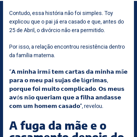
Contudo, essa história não foi simples. Toy
explicou que o pai já era casado e que, antes do
25 de Abril, o divórcio não era permitido.
Por isso, a relação encontrou resistência dentro
da família materna.
“𝗔 𝗺𝗶𝗻𝗵𝗮 𝗶𝗿𝗺ã 𝘁𝗲𝗺 𝗰𝗮𝗿𝘁𝗮𝘀 𝗱𝗮 𝗺𝗶𝗻𝗵𝗮 𝗺ã𝗲
𝗽𝗮𝗿𝗮 𝗼 𝗺𝗲𝘂 𝗽𝗮𝗶 𝘀𝘂𝗷𝗮𝘀 𝗱𝗲 𝗹á𝗴𝗿𝗶𝗺𝗮𝘀,
𝗽𝗼𝗿𝗾𝘂𝗲 𝗳𝗼𝗶 𝗺𝘂𝗶𝘁𝗼 𝗰𝗼𝗺𝗽𝗹𝗶𝗰𝗮𝗱𝗼. 𝗢𝘀 𝗺𝗲𝘂𝘀
𝗮𝘃ó𝘀 𝗻ã𝗼 𝗾𝘂𝗲𝗿𝗶𝗮𝗺 𝗾𝘂𝗲 𝗮 𝗳𝗶𝗹𝗵𝗮 𝗮𝗻𝗱𝗮𝘀𝘀𝗲
𝗰𝗼𝗺 𝘂𝗺 𝗵𝗼𝗺𝗲𝗺 𝗰𝗮𝘀𝗮𝗱𝗼”, revelou.
A fuga da mãe e o
casamento depois do