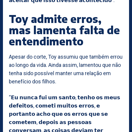
𝗮𝗰𝗲𝗶𝘁𝗮𝗿 𝗾𝘂𝗲 𝗶𝘀𝘀𝗼 𝘁𝗶𝘃𝗲𝘀𝘀𝗲 𝗮𝗰𝗼𝗻𝘁𝗲𝗰𝗶𝗱𝗼”.
Toy admite erros,
mas lamenta falta de
entendimento
Apesar do corte, Toy assumiu que também errou
ao longo da vida. Ainda assim, lamentou que não
tenha sido possível manter uma relação em
benefício dos filhos.
“𝗘𝘂 𝗻𝘂𝗻𝗰𝗮 𝗳𝘂𝗶 𝘂𝗺 𝘀𝗮𝗻𝘁𝗼, 𝘁𝗲𝗻𝗵𝗼 𝗼𝘀 𝗺𝗲𝘂𝘀
𝗱𝗲𝗳𝗲𝗶𝘁𝗼𝘀, 𝗰𝗼𝗺𝗲𝘁𝗶 𝗺𝘂𝗶𝘁𝗼𝘀 𝗲𝗿𝗿𝗼𝘀, 𝗲
𝗽𝗼𝗿𝘁𝗮𝗻𝘁𝗼 𝗮𝗰𝗵𝗼 𝗾𝘂𝗲 𝗼𝘀 𝗲𝗿𝗿𝗼𝘀 𝗾𝘂𝗲 𝘀𝗲
𝗰𝗼𝗺𝗲𝘁𝗲𝗺, 𝗱𝗲𝗽𝗼𝗶𝘀 𝗮𝘀 𝗽𝗲𝘀𝘀𝗼𝗮𝘀
𝗰𝗼𝗻𝘃𝗲𝗿𝘀𝗮𝗺, 𝗮𝘀 𝗰𝗼𝗶𝘀𝗮𝘀 𝗱𝗲𝘃𝗶𝗮𝗺 𝘁𝗲𝗿