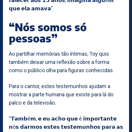
𝗳𝗮𝗹𝗲𝗰𝗲𝗿 𝗮𝗼𝘀 𝟭𝟱 𝗮𝗻𝗼𝘀, 𝗶𝗺𝗮𝗴𝗶𝗻𝗮 𝗮𝗹𝗴𝘂é𝗺
𝗾𝘂𝗲 𝗲𝗹𝗮 𝗮𝗺𝗮𝘃𝗮”.
“Nós somos só
pessoas”
Ao partilhar memórias tão íntimas, Toy quis
também deixar uma reflexão sobre a forma
como o público olha para figuras conhecidas.
Para o cantor, estes testemunhos ajudam a
mostrar a parte humana que existe para lá do
palco e da televisão.
“𝗧𝗮𝗺𝗯é𝗺, 𝗲 𝗲𝘂 𝗮𝗰𝗵𝗼 𝗾𝘂𝗲 é 𝗶𝗺𝗽𝗼𝗿𝘁𝗮𝗻𝘁𝗲
𝗻ó𝘀 𝗱𝗮𝗿𝗺𝗼𝘀 𝗲𝘀𝘁𝗲𝘀 𝘁𝗲𝘀𝘁𝗲𝗺𝘂𝗻𝗵𝗼𝘀 𝗽𝗮𝗿𝗮 𝗮𝘀