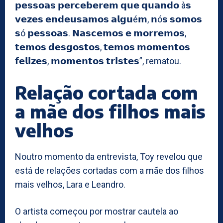
𝗽𝗲𝘀𝘀𝗼𝗮𝘀 𝗽𝗲𝗿𝗰𝗲𝗯𝗲𝗿𝗲𝗺 𝗾𝘂𝗲 𝗾𝘂𝗮𝗻𝗱𝗼 à𝘀
𝘃𝗲𝘇𝗲𝘀 𝗲𝗻𝗱𝗲𝘂𝘀𝗮𝗺𝗼𝘀 𝗮𝗹𝗴𝘂é𝗺, 𝗻ó𝘀 𝘀𝗼𝗺𝗼𝘀
𝘀ó 𝗽𝗲𝘀𝘀𝗼𝗮𝘀. 𝗡𝗮𝘀𝗰𝗲𝗺𝗼𝘀 𝗲 𝗺𝗼𝗿𝗿𝗲𝗺𝗼𝘀,
𝘁𝗲𝗺𝗼𝘀 𝗱𝗲𝘀𝗴𝗼𝘀𝘁𝗼𝘀, 𝘁𝗲𝗺𝗼𝘀 𝗺𝗼𝗺𝗲𝗻𝘁𝗼𝘀
𝗳𝗲𝗹𝗶𝘇𝗲𝘀, 𝗺𝗼𝗺𝗲𝗻𝘁𝗼𝘀 𝘁𝗿𝗶𝘀𝘁𝗲𝘀”, rematou.
Relação cortada com
a mãe dos filhos mais
velhos
Noutro momento da entrevista, Toy revelou que
está de relações cortadas com a mãe dos filhos
mais velhos, Lara e Leandro.
O artista começou por mostrar cautela ao