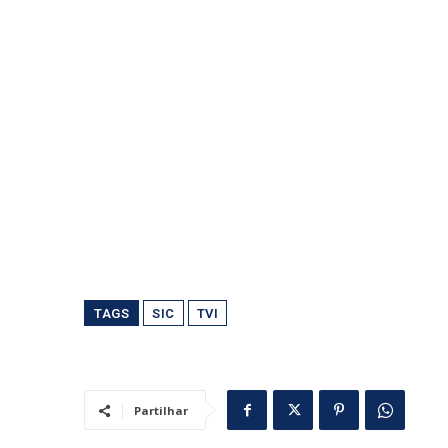
TAGS
SIC
TVI
Partilhar