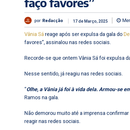
faço favores”
por
Redacção
Men
17 de Março, 2025
Vânia Sá
reage após ser expulsa da gala do
De
favores”, assinalou nas redes sociais.
Recorde-se que ontem Vânia Sá foi expulsa da ga
Nesse sentido, já reagiu nas redes sociais.
“
Olhe, a Vânia já foi à vida dela. Armou-se em
Ramos na gala.
Não demorou muito até a imprensa confirmar q
reagir nas redes sociais.