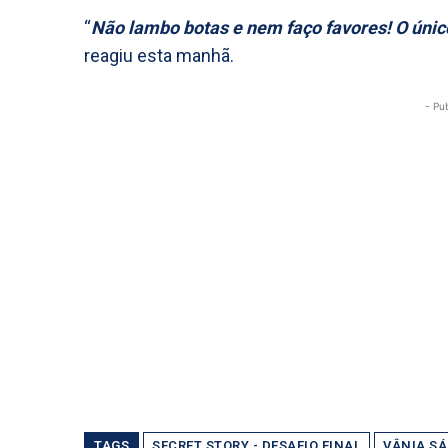
“
Não lambo botas e nem faço favores! O únic
reagiu esta manhã.
- Pu
TAGS
SECRET STORY - DESAFIO FINAL
VÂNIA SÁ