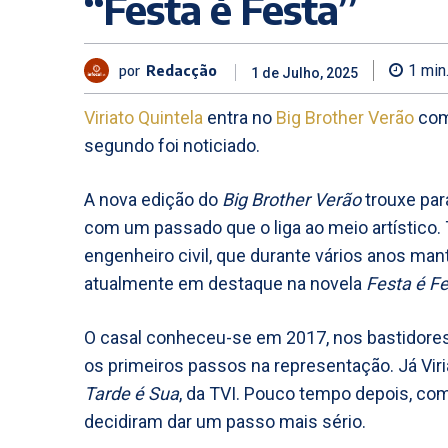
“Festa é Festa”
por
Redacção
1
min
1 de Julho, 2025
Viriato Quintela
entra no
Big Brother Verão
com 
segundo foi noticiado.
A nova edição do
Big Brother Verão
trouxe par
com um passado que o liga ao meio artístico.
engenheiro civil, que durante vários anos ma
atualmente em destaque na novela
Festa é F
O casal conheceu-se em 2017, nos bastidores
os primeiros passos na representação. Já Viri
Tarde é Sua
, da TVI. Pouco tempo depois, c
decidiram dar um passo mais sério.