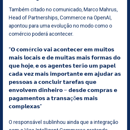
Também citado no comunicado, Marco Mahrus,
Head of Partnerships, Commerce na OpenAI,
apontou para uma evolução no modo como o
comércio poderá acontecer.
“𝗢 𝗰𝗼𝗺é𝗿𝗰𝗶𝗼 𝘃𝗮𝗶 𝗮𝗰𝗼𝗻𝘁𝗲𝗰𝗲𝗿 𝗲𝗺 𝗺𝘂𝗶𝘁𝗼𝘀
𝗺𝗮𝗶𝘀 𝗹𝗼𝗰𝗮𝗶𝘀 𝗲 𝗱𝗲 𝗺𝘂𝗶𝘁𝗮𝘀 𝗺𝗮𝗶𝘀 𝗳𝗼𝗿𝗺𝗮𝘀 𝗱𝗼
𝗾𝘂𝗲 𝗵𝗼𝗷𝗲, 𝗲 𝗼𝘀 𝗮𝗴𝗲𝗻𝘁𝗲𝘀 𝘁𝗲𝗿ã𝗼 𝘂𝗺 𝗽𝗮𝗽𝗲𝗹
𝗰𝗮𝗱𝗮 𝘃𝗲𝘇 𝗺𝗮𝗶𝘀 𝗶𝗺𝗽𝗼𝗿𝘁𝗮𝗻𝘁𝗲 𝗲𝗺 𝗮𝗷𝘂𝗱𝗮𝗿 𝗮𝘀
𝗽𝗲𝘀𝘀𝗼𝗮𝘀 𝗮 𝗰𝗼𝗻𝗰𝗹𝘂𝗶𝗿 𝘁𝗮𝗿𝗲𝗳𝗮𝘀 𝗾𝘂𝗲
𝗲𝗻𝘃𝗼𝗹𝘃𝗲𝗺 𝗱𝗶𝗻𝗵𝗲𝗶𝗿𝗼 – 𝗱𝗲𝘀𝗱𝗲 𝗰𝗼𝗺𝗽𝗿𝗮𝘀 𝗲
𝗽𝗮𝗴𝗮𝗺𝗲𝗻𝘁𝗼𝘀 𝗮 𝘁𝗿𝗮𝗻𝘀𝗮çõ𝗲𝘀 𝗺𝗮𝗶𝘀
𝗰𝗼𝗺𝗽𝗹𝗲𝘅𝗮𝘀”
O responsável sublinhou ainda que a integração