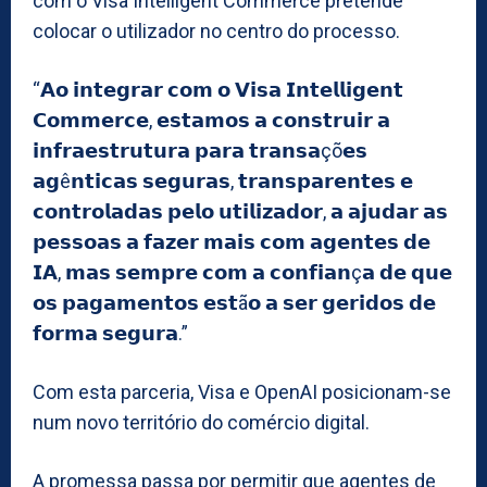
com o Visa Intelligent Commerce pretende
colocar o utilizador no centro do processo.
“𝗔𝗼 𝗶𝗻𝘁𝗲𝗴𝗿𝗮𝗿 𝗰𝗼𝗺 𝗼 𝗩𝗶𝘀𝗮 𝗜𝗻𝘁𝗲𝗹𝗹𝗶𝗴𝗲𝗻𝘁
𝗖𝗼𝗺𝗺𝗲𝗿𝗰𝗲, 𝗲𝘀𝘁𝗮𝗺𝗼𝘀 𝗮 𝗰𝗼𝗻𝘀𝘁𝗿𝘂𝗶𝗿 𝗮
𝗶𝗻𝗳𝗿𝗮𝗲𝘀𝘁𝗿𝘂𝘁𝘂𝗿𝗮 𝗽𝗮𝗿𝗮 𝘁𝗿𝗮𝗻𝘀𝗮çõ𝗲𝘀
𝗮𝗴ê𝗻𝘁𝗶𝗰𝗮𝘀 𝘀𝗲𝗴𝘂𝗿𝗮𝘀, 𝘁𝗿𝗮𝗻𝘀𝗽𝗮𝗿𝗲𝗻𝘁𝗲𝘀 𝗲
𝗰𝗼𝗻𝘁𝗿𝗼𝗹𝗮𝗱𝗮𝘀 𝗽𝗲𝗹𝗼 𝘂𝘁𝗶𝗹𝗶𝘇𝗮𝗱𝗼𝗿, 𝗮 𝗮𝗷𝘂𝗱𝗮𝗿 𝗮𝘀
𝗽𝗲𝘀𝘀𝗼𝗮𝘀 𝗮 𝗳𝗮𝘇𝗲𝗿 𝗺𝗮𝗶𝘀 𝗰𝗼𝗺 𝗮𝗴𝗲𝗻𝘁𝗲𝘀 𝗱𝗲
𝗜𝗔, 𝗺𝗮𝘀 𝘀𝗲𝗺𝗽𝗿𝗲 𝗰𝗼𝗺 𝗮 𝗰𝗼𝗻𝗳𝗶𝗮𝗻ç𝗮 𝗱𝗲 𝗾𝘂𝗲
𝗼𝘀 𝗽𝗮𝗴𝗮𝗺𝗲𝗻𝘁𝗼𝘀 𝗲𝘀𝘁ã𝗼 𝗮 𝘀𝗲𝗿 𝗴𝗲𝗿𝗶𝗱𝗼𝘀 𝗱𝗲
𝗳𝗼𝗿𝗺𝗮 𝘀𝗲𝗴𝘂𝗿𝗮.”
Com esta parceria, Visa e OpenAI posicionam-se
num novo território do comércio digital.
A promessa passa por permitir que agentes de