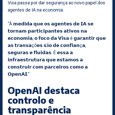
Visa passa por dar segurança ao novo papel dos
agentes de IA na economia.
“À 𝗺𝗲𝗱𝗶𝗱𝗮 𝗾𝘂𝗲 𝗼𝘀 𝗮𝗴𝗲𝗻𝘁𝗲𝘀 𝗱𝗲 𝗜𝗔 𝘀𝗲
𝘁𝗼𝗿𝗻𝗮𝗺 𝗽𝗮𝗿𝘁𝗶𝗰𝗶𝗽𝗮𝗻𝘁𝗲𝘀 𝗮𝘁𝗶𝘃𝗼𝘀 𝗻𝗮
𝗲𝗰𝗼𝗻𝗼𝗺𝗶𝗮, 𝗼 𝗳𝗼𝗰𝗼 𝗱𝗮 𝗩𝗶𝘀𝗮 é 𝗴𝗮𝗿𝗮𝗻𝘁𝗶𝗿 𝗾𝘂𝗲
𝗮𝘀 𝘁𝗿𝗮𝗻𝘀𝗮çõ𝗲𝘀 𝘀ã𝗼 𝗱𝗲 𝗰𝗼𝗻𝗳𝗶𝗮𝗻ç𝗮,
𝘀𝗲𝗴𝘂𝗿𝗮𝘀 𝗲 𝗳𝗹𝘂𝗶𝗱𝗮𝘀. É 𝗲𝘀𝘀𝗮 𝗮
𝗶𝗻𝗳𝗿𝗮𝗲𝘀𝘁𝗿𝘂𝘁𝘂𝗿𝗮 𝗾𝘂𝗲 𝗲𝘀𝘁𝗮𝗺𝗼𝘀 𝗮
𝗰𝗼𝗻𝘀𝘁𝗿𝘂𝗶𝗿 𝗰𝗼𝗺 𝗽𝗮𝗿𝗰𝗲𝗶𝗿𝗼𝘀 𝗰𝗼𝗺𝗼 𝗮
𝗢𝗽𝗲𝗻𝗔𝗜.”
OpenAI destaca
controlo e
transparência