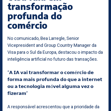
transformação
profunda do
comércio
No comunicado, Bea Larregle, Senior
Vicepresident and Group Country Manager da
Visa para o Sul da Europa, destacou o impacto da
inteligência artificial no futuro das transações.
“𝗔 𝗜𝗔 𝘃𝗮𝗶 𝘁𝗿𝗮𝗻𝘀𝗳𝗼𝗿𝗺𝗮𝗿 𝗼 𝗰𝗼𝗺é𝗿𝗰𝗶𝗼 𝗱𝗲
𝗳𝗼𝗿𝗺𝗮 𝗺𝗮𝗶𝘀 𝗽𝗿𝗼𝗳𝘂𝗻𝗱𝗮 𝗱𝗼 𝗾𝘂𝗲 𝗮 𝗶𝗻𝘁𝗲𝗿𝗻𝗲𝘁
𝗼𝘂 𝗮 𝘁𝗲𝗰𝗻𝗼𝗹𝗼𝗴𝗶𝗮 𝗺ó𝘃𝗲𝗹 𝗮𝗹𝗴𝘂𝗺𝗮 𝘃𝗲𝘇 𝗼
𝗳𝗶𝘇𝗲𝗿𝗮𝗺”
A responsável acrescentou que a prioridade da