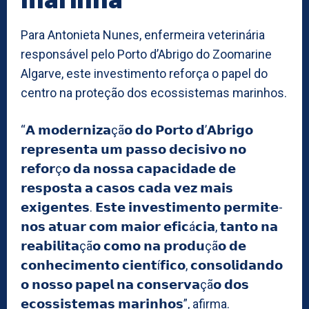
Para Antonieta Nunes, enfermeira veterinária
responsável pelo Porto d’Abrigo do Zoomarine
Algarve, este investimento reforça o papel do
centro na proteção dos ecossistemas marinhos.
“𝗔 𝗺𝗼𝗱𝗲𝗿𝗻𝗶𝘇𝗮çã𝗼 𝗱𝗼 𝗣𝗼𝗿𝘁𝗼 𝗱’𝗔𝗯𝗿𝗶𝗴𝗼
𝗿𝗲𝗽𝗿𝗲𝘀𝗲𝗻𝘁𝗮 𝘂𝗺 𝗽𝗮𝘀𝘀𝗼 𝗱𝗲𝗰𝗶𝘀𝗶𝘃𝗼 𝗻𝗼
𝗿𝗲𝗳𝗼𝗿ç𝗼 𝗱𝗮 𝗻𝗼𝘀𝘀𝗮 𝗰𝗮𝗽𝗮𝗰𝗶𝗱𝗮𝗱𝗲 𝗱𝗲
𝗿𝗲𝘀𝗽𝗼𝘀𝘁𝗮 𝗮 𝗰𝗮𝘀𝗼𝘀 𝗰𝗮𝗱𝗮 𝘃𝗲𝘇 𝗺𝗮𝗶𝘀
𝗲𝘅𝗶𝗴𝗲𝗻𝘁𝗲𝘀. 𝗘𝘀𝘁𝗲 𝗶𝗻𝘃𝗲𝘀𝘁𝗶𝗺𝗲𝗻𝘁𝗼 𝗽𝗲𝗿𝗺𝗶𝘁𝗲-
𝗻𝗼𝘀 𝗮𝘁𝘂𝗮𝗿 𝗰𝗼𝗺 𝗺𝗮𝗶𝗼𝗿 𝗲𝗳𝗶𝗰á𝗰𝗶𝗮, 𝘁𝗮𝗻𝘁𝗼 𝗻𝗮
𝗿𝗲𝗮𝗯𝗶𝗹𝗶𝘁𝗮çã𝗼 𝗰𝗼𝗺𝗼 𝗻𝗮 𝗽𝗿𝗼𝗱𝘂çã𝗼 𝗱𝗲
𝗰𝗼𝗻𝗵𝗲𝗰𝗶𝗺𝗲𝗻𝘁𝗼 𝗰𝗶𝗲𝗻𝘁í𝗳𝗶𝗰𝗼, 𝗰𝗼𝗻𝘀𝗼𝗹𝗶𝗱𝗮𝗻𝗱𝗼
𝗼 𝗻𝗼𝘀𝘀𝗼 𝗽𝗮𝗽𝗲𝗹 𝗻𝗮 𝗰𝗼𝗻𝘀𝗲𝗿𝘃𝗮çã𝗼 𝗱𝗼𝘀
𝗲𝗰𝗼𝘀𝘀𝗶𝘀𝘁𝗲𝗺𝗮𝘀 𝗺𝗮𝗿𝗶𝗻𝗵𝗼𝘀”, afirma.