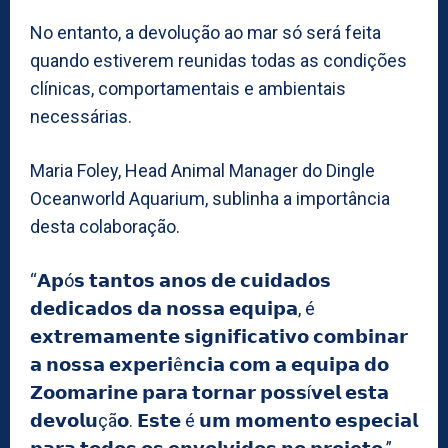
No entanto, a devolução ao mar só será feita
quando estiverem reunidas todas as condições
clínicas, comportamentais e ambientais
necessárias.
Maria Foley, Head Animal Manager do Dingle
Oceanworld Aquarium, sublinha a importância
desta colaboração.
“𝗔𝗽ó𝘀 𝘁𝗮𝗻𝘁𝗼𝘀 𝗮𝗻𝗼𝘀 𝗱𝗲 𝗰𝘂𝗶𝗱𝗮𝗱𝗼𝘀
𝗱𝗲𝗱𝗶𝗰𝗮𝗱𝗼𝘀 𝗱𝗮 𝗻𝗼𝘀𝘀𝗮 𝗲𝗾𝘂𝗶𝗽𝗮, é
𝗲𝘅𝘁𝗿𝗲𝗺𝗮𝗺𝗲𝗻𝘁𝗲 𝘀𝗶𝗴𝗻𝗶𝗳𝗶𝗰𝗮𝘁𝗶𝘃𝗼 𝗰𝗼𝗺𝗯𝗶𝗻𝗮𝗿
𝗮 𝗻𝗼𝘀𝘀𝗮 𝗲𝘅𝗽𝗲𝗿𝗶ê𝗻𝗰𝗶𝗮 𝗰𝗼𝗺 𝗮 𝗲𝗾𝘂𝗶𝗽𝗮 𝗱𝗼
𝗭𝗼𝗼𝗺𝗮𝗿𝗶𝗻𝗲 𝗽𝗮𝗿𝗮 𝘁𝗼𝗿𝗻𝗮𝗿 𝗽𝗼𝘀𝘀í𝘃𝗲𝗹 𝗲𝘀𝘁𝗮
𝗱𝗲𝘃𝗼𝗹𝘂çã𝗼. 𝗘𝘀𝘁𝗲 é 𝘂𝗺 𝗺𝗼𝗺𝗲𝗻𝘁𝗼 𝗲𝘀𝗽𝗲𝗰𝗶𝗮𝗹