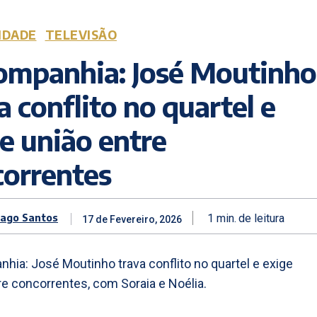
IDADE
TELEVISÃO
Companhia: José Moutinho
a conflito no quartel e
e união entre
correntes
iago Santos
1
min.
de leitura
17 de Fevereiro, 2026
hia: José Moutinho trava conflito no quartel e exige
re concorrentes, com Soraia e Noélia.