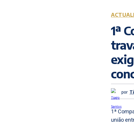
ACTUAL
1ª 
trav
exig
con
por
T
1ª Compan
união ent