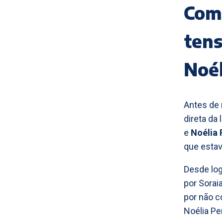
Com
tens
Noél
Antes de 
direta da 
e
Noélia 
que estava
Desde log
por Sorai
por não c
Noélia Per