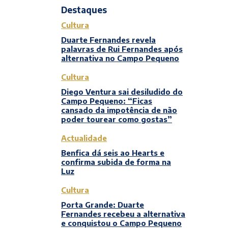
Destaques
Cultura
Duarte Fernandes revela
palavras de Rui Fernandes após
alternativa no Campo Pequeno
Cultura
Diego Ventura sai desiludido do
Campo Pequeno: “Ficas
cansado da impotência de não
poder tourear como gostas”
Actualidade
Benfica dá seis ao Hearts e
confirma subida de forma na
Luz
Cultura
Porta Grande: Duarte
Fernandes recebeu a alternativa
e conquistou o Campo Pequeno