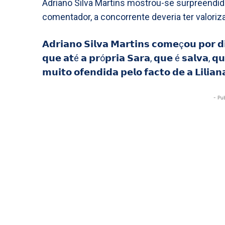
Adriano Silva Martins mostrou-se surpreendi
comentador, a concorrente deveria ter valori
𝗔𝗱𝗿𝗶𝗮𝗻𝗼 𝗦𝗶𝗹𝘃𝗮 𝗠𝗮𝗿𝘁𝗶𝗻𝘀 𝗰𝗼𝗺𝗲ç𝗼𝘂 𝗽𝗼𝗿 𝗱
𝗾𝘂𝗲 𝗮𝘁é 𝗮 𝗽𝗿ó𝗽𝗿𝗶𝗮 𝗦𝗮𝗿𝗮, 𝗾𝘂𝗲 é 𝘀𝗮𝗹𝘃𝗮, 𝗾𝘂𝗲
𝗺𝘂𝗶𝘁𝗼 𝗼𝗳𝗲𝗻𝗱𝗶𝗱𝗮 𝗽𝗲𝗹𝗼 𝗳𝗮𝗰𝘁𝗼 𝗱𝗲 𝗮 𝗟𝗶𝗹𝗶𝗮
- Pu