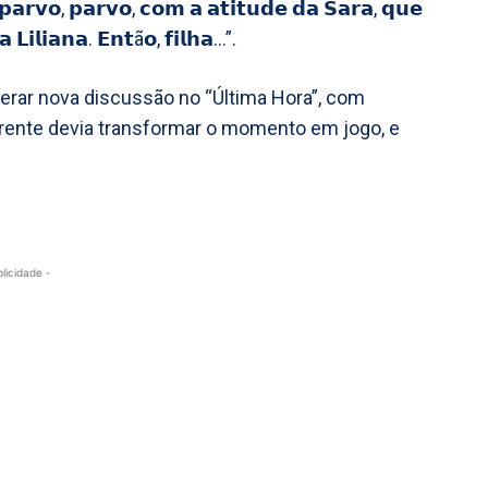
𝗽𝗮𝗿𝘃𝗼, 𝗽𝗮𝗿𝘃𝗼, 𝗰𝗼𝗺 𝗮 𝗮𝘁𝗶𝘁𝘂𝗱𝗲 𝗱𝗮 𝗦𝗮𝗿𝗮, 𝗾𝘂𝗲
𝗮 𝗟𝗶𝗹𝗶𝗮𝗻𝗮. 𝗘𝗻𝘁ã𝗼, 𝗳𝗶𝗹𝗵𝗮…”.
erar nova discussão no “Última Hora”, com
rrente devia transformar o momento em jogo, e
blicidade -