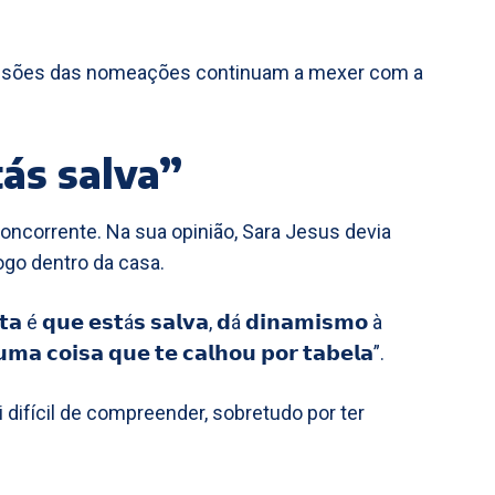
cisões das nomeações continuam a mexer com a
tás salva”
oncorrente. Na sua opinião, Sara Jesus devia
ogo dentro da casa.
𝘁𝗮 é 𝗾𝘂𝗲 𝗲𝘀𝘁á𝘀 𝘀𝗮𝗹𝘃𝗮, 𝗱á 𝗱𝗶𝗻𝗮𝗺𝗶𝘀𝗺𝗼 à
𝗺𝗮 𝗰𝗼𝗶𝘀𝗮 𝗾𝘂𝗲 𝘁𝗲 𝗰𝗮𝗹𝗵𝗼𝘂 𝗽𝗼𝗿 𝘁𝗮𝗯𝗲𝗹𝗮”.
oi difícil de compreender, sobretudo por ter