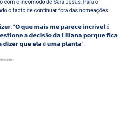
do com o incómodo de Sara Jesus. Para o
zado o facto de continuar fora das nomeações.
𝘇𝗲𝗿: “𝗢 𝗾𝘂𝗲 𝗺𝗮𝗶𝘀 𝗺𝗲 𝗽𝗮𝗿𝗲𝗰𝗲 𝗶𝗻𝗰𝗿í𝘃𝗲𝗹 é
𝘀𝘁𝗶𝗼𝗻𝗲 𝗮 𝗱𝗲𝗰𝗶𝘀ã𝗼 𝗱𝗮 𝗟𝗶𝗹𝗶𝗮𝗻𝗮 𝗽𝗼𝗿𝗾𝘂𝗲 𝗳𝗶𝗰𝗮
𝗮 𝗱𝗶𝘇𝗲𝗿 𝗾𝘂𝗲 𝗲𝗹𝗮 é 𝘂𝗺𝗮 𝗽𝗹𝗮𝗻𝘁𝗮”.
blicidade -