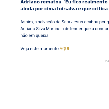
𝗔𝗱𝗿𝗶𝗮𝗻𝗼 𝗿𝗲𝗺𝗮𝘁𝗼𝘂: “𝗘𝘂 𝗳𝗶𝗰𝗼 𝗿𝗲𝗮𝗹𝗺𝗲𝗻𝘁𝗲 
𝗮𝗶𝗻𝗱𝗮 𝗽𝗼𝗿 𝗰𝗶𝗺𝗮 𝗳𝗼𝗶 𝘀𝗮𝗹𝘃𝗮 𝗲 𝗾𝘂𝗲 𝗰𝗿𝗶𝘁𝗶𝗰𝗮 
Assim, a salvação de Sara Jesus acabou por g
Adriano Silva Martins a defender que a conco
não em queixa.
Veja este momento
AQUI
.
- Pu