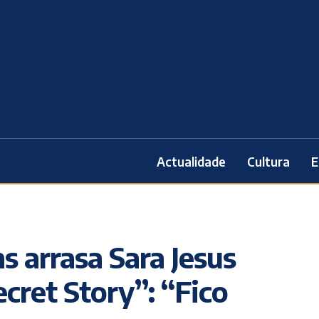
Actualidade
Cultura
E
s arrasa Sara Jesus
cret Story”: “Fico