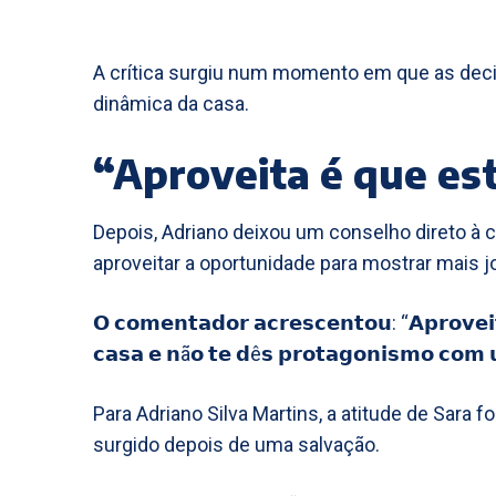
A crítica surgiu num momento em que as de
dinâmica da casa.
“Aproveita é que es
Depois, Adriano deixou um conselho direto à c
aproveitar a oportunidade para mostrar mais j
𝗢 𝗰𝗼𝗺𝗲𝗻𝘁𝗮𝗱𝗼𝗿 𝗮𝗰𝗿𝗲𝘀𝗰𝗲𝗻𝘁𝗼𝘂: “𝗔𝗽𝗿𝗼𝘃𝗲𝗶
𝗰𝗮𝘀𝗮 𝗲 𝗻ã𝗼 𝘁𝗲 𝗱ê𝘀 𝗽𝗿𝗼𝘁𝗮𝗴𝗼𝗻𝗶𝘀𝗺𝗼 𝗰𝗼𝗺 𝘂
Para Adriano Silva Martins, a atitude de Sara f
surgido depois de uma salvação.