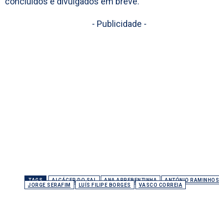
concluídos e divulgados em breve.
- Publicidade -
TAGS
ALCÁCER DO SAL
ANA ARREBENTINHA
ANTÓNIO RAMINHOS
JORGE SERAFIM
LUÍS FILIPE BORGES
VASCO CORREIA