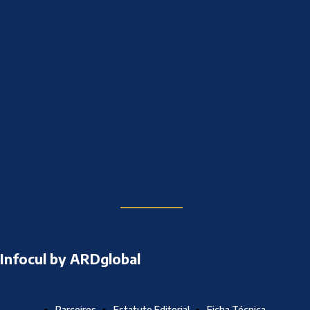
Infocul by ARDglobal
Parceiros
Estatuto Editorial
Ficha Técnica