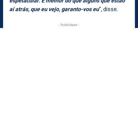
espetacular. É melhor do que alguns que estão
aí atrás, que eu vejo, garanto-vos eu
“, disse.
- Publicidaed -