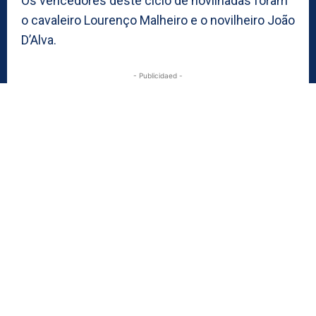
Os vencedores deste ciclo de novilhadas foram
o cavaleiro Lourenço Malheiro e o novilheiro João
D’Alva.
- Publicidaed -