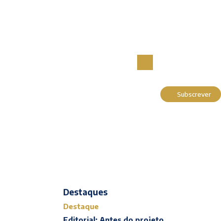
Subscrever
Actualidade
Cultura
Entrevistas
Opinião
Reportagens
Editorial
Destaques
Destaque
Editorial: Antes do projeto,