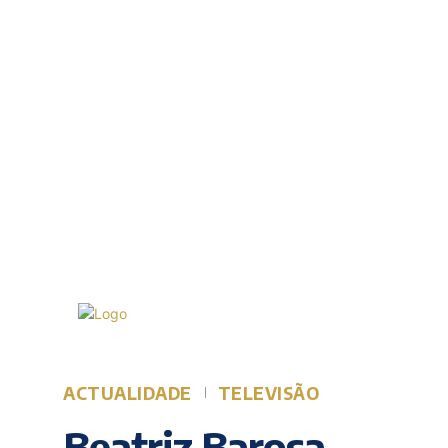
Sexta-feira, 7 Agosto, 2026
21.1
Lisboa
C
ACTUALIDADE
TELEVISÃO
Beatriz Barosa