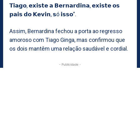
𝗧𝗶𝗮𝗴𝗼, 𝗲𝘅𝗶𝘀𝘁𝗲 𝗮 𝗕𝗲𝗿𝗻𝗮𝗿𝗱𝗶𝗻𝗮, 𝗲𝘅𝗶𝘀𝘁𝗲 𝗼𝘀
𝗽𝗮𝗶𝘀 𝗱𝗼 𝗞𝗲𝘃𝗶𝗻, 𝘀ó 𝗶𝘀𝘀𝗼”.
Assim, Bernardina fechou a porta ao regresso
amoroso com Tiago Ginga, mas confirmou que
os dois mantêm uma relação saudável e cordial.
- Publicidade -