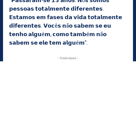
“𝗣𝗮𝘀𝘀𝗮𝗿𝗮𝗺-𝘀𝗲 𝟭𝟯 𝗮𝗻𝗼𝘀. 𝗡ó𝘀 𝘀𝗼𝗺𝗼𝘀
𝗽𝗲𝘀𝘀𝗼𝗮𝘀 𝘁𝗼𝘁𝗮𝗹𝗺𝗲𝗻𝘁𝗲 𝗱𝗶𝗳𝗲𝗿𝗲𝗻𝘁𝗲𝘀.
𝗘𝘀𝘁𝗮𝗺𝗼𝘀 𝗲𝗺 𝗳𝗮𝘀𝗲𝘀 𝗱𝗮 𝘃𝗶𝗱𝗮 𝘁𝗼𝘁𝗮𝗹𝗺𝗲𝗻𝘁𝗲
𝗱𝗶𝗳𝗲𝗿𝗲𝗻𝘁𝗲𝘀. 𝗩𝗼𝗰ê𝘀 𝗻ã𝗼 𝘀𝗮𝗯𝗲𝗺 𝘀𝗲 𝗲𝘂
𝘁𝗲𝗻𝗵𝗼 𝗮𝗹𝗴𝘂é𝗺, 𝗰𝗼𝗺𝗼 𝘁𝗮𝗺𝗯é𝗺 𝗻ã𝗼
𝘀𝗮𝗯𝗲𝗺 𝘀𝗲 𝗲𝗹𝗲 𝘁𝗲𝗺 𝗮𝗹𝗴𝘂é𝗺”.
- Publicidaed -