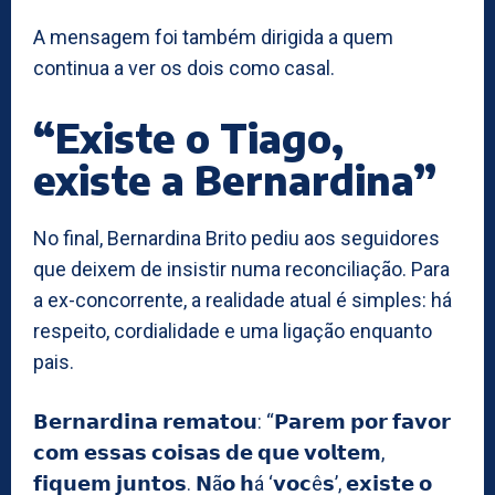
A mensagem foi também dirigida a quem
continua a ver os dois como casal.
“Existe o Tiago,
existe a Bernardina”
No final, Bernardina Brito pediu aos seguidores
que deixem de insistir numa reconciliação. Para
a ex-concorrente, a realidade atual é simples: há
respeito, cordialidade e uma ligação enquanto
pais.
𝗕𝗲𝗿𝗻𝗮𝗿𝗱𝗶𝗻𝗮 𝗿𝗲𝗺𝗮𝘁𝗼𝘂: “𝗣𝗮𝗿𝗲𝗺 𝗽𝗼𝗿 𝗳𝗮𝘃𝗼𝗿
𝗰𝗼𝗺 𝗲𝘀𝘀𝗮𝘀 𝗰𝗼𝗶𝘀𝗮𝘀 𝗱𝗲 𝗾𝘂𝗲 𝘃𝗼𝗹𝘁𝗲𝗺,
𝗳𝗶𝗾𝘂𝗲𝗺 𝗷𝘂𝗻𝘁𝗼𝘀. 𝗡ã𝗼 𝗵á ‘𝘃𝗼𝗰ê𝘀’, 𝗲𝘅𝗶𝘀𝘁𝗲 𝗼