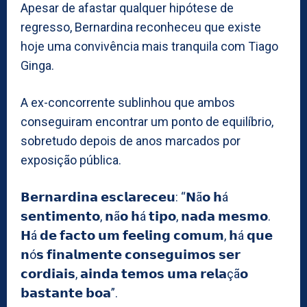
Apesar de afastar qualquer hipótese de
regresso, Bernardina reconheceu que existe
hoje uma convivência mais tranquila com Tiago
Ginga.
A ex-concorrente sublinhou que ambos
conseguiram encontrar um ponto de equilíbrio,
sobretudo depois de anos marcados por
exposição pública.
𝗕𝗲𝗿𝗻𝗮𝗿𝗱𝗶𝗻𝗮 𝗲𝘀𝗰𝗹𝗮𝗿𝗲𝗰𝗲𝘂: “𝗡ã𝗼 𝗵á
𝘀𝗲𝗻𝘁𝗶𝗺𝗲𝗻𝘁𝗼, 𝗻ã𝗼 𝗵á 𝘁𝗶𝗽𝗼, 𝗻𝗮𝗱𝗮 𝗺𝗲𝘀𝗺𝗼.
𝗛á 𝗱𝗲 𝗳𝗮𝗰𝘁𝗼 𝘂𝗺 𝗳𝗲𝗲𝗹𝗶𝗻𝗴 𝗰𝗼𝗺𝘂𝗺, 𝗵á 𝗾𝘂𝗲
𝗻ó𝘀 𝗳𝗶𝗻𝗮𝗹𝗺𝗲𝗻𝘁𝗲 𝗰𝗼𝗻𝘀𝗲𝗴𝘂𝗶𝗺𝗼𝘀 𝘀𝗲𝗿
𝗰𝗼𝗿𝗱𝗶𝗮𝗶𝘀, 𝗮𝗶𝗻𝗱𝗮 𝘁𝗲𝗺𝗼𝘀 𝘂𝗺𝗮 𝗿𝗲𝗹𝗮çã𝗼
𝗯𝗮𝘀𝘁𝗮𝗻𝘁𝗲 𝗯𝗼𝗮”.