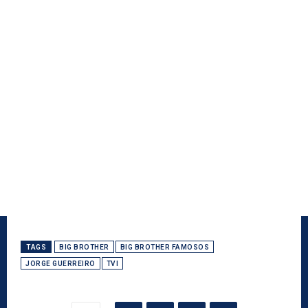
TAGS
BIG BROTHER
BIG BROTHER FAMOSOS
JORGE GUERREIRO
TVI