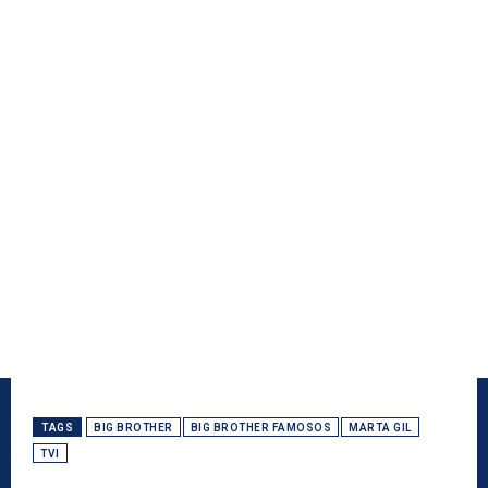
TAGS
BIG BROTHER
BIG BROTHER FAMOSOS
MARTA GIL
TVI