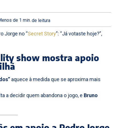
Menos de 1
min.
de leitura
ro Jorge no “
Secret Story
”: “Já votaste hoje?”,
lity show mostra apoio
ilhã
dos”
aquece à medida que se aproxima mais
olta a decidir quem abandona o jogo, e
Bruno
ãs em apoio a Pedro Jorge