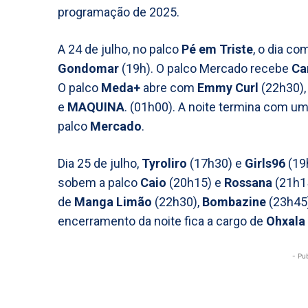
programação de 2025.
A 24 de julho, no palco
Pé em Triste
, o dia c
Gondomar
(19h). O palco Mercado recebe
Ca
O palco
Meda+
abre com
Emmy Curl
(22h30),
e
MAQUINA
. (01h00). A noite termina com u
palco
Mercado
.
Dia 25 de julho,
Tyroliro
(17h30) e
Girls96
(19
sobem a palco
Caio
(20h15) e
Rossana
(21h15
de
Manga Limão
(22h30),
Bombazine
(23h45
encerramento da noite fica a cargo de
Ohxala
- Pu