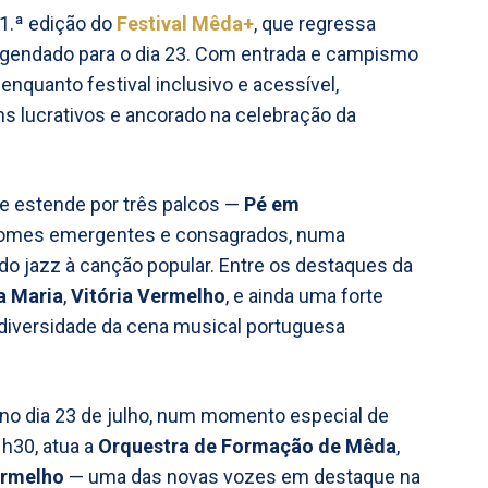
11.ª edição do
Festival Mêda+
, que regressa
 agendado para o dia 23. Com entrada e campismo
 enquanto festival inclusivo e acessível,
s lucrativos e ancorado na celebração da
.
e estende por três palcos —
Pé em
omes emergentes e consagrados, numa
do jazz à canção popular. Entre os destaques da
a Maria
,
Vitória Vermelho
, e ainda uma forte
 diversidade da cena musical portuguesa
no dia 23 de julho, num momento especial de
21h30, atua a
Orquestra de Formação de Mêda
,
ermelho
— uma das novas vozes em destaque na