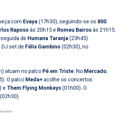
omeça com
Evaya
(17h30), seguindo-se os
800
rlos Raposo
às 20h15 e
Romeu Bairos
às 21h15.
 seguida de
Humana Taranja
(23h45)
m DJ set de
Félix Gambino
(02h30), no
h) atuam no palco
Pé em Triste
. No
Mercado
,
). O palco
Meda+
acolhe os concertos
) e
Them Flying Monkeys
(01h00). O
(02h30).
blicidade -