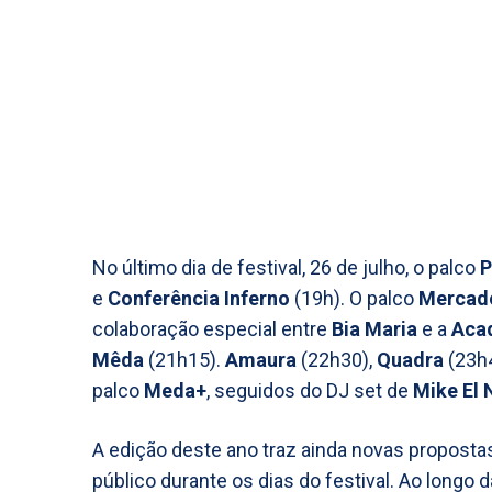
No último dia de festival, 26 de julho, o palco
P
e
Conferência Inferno
(19h). O palco
Mercad
colaboração especial entre
Bia Maria
e a
Aca
Mêda
(21h15).
Amaura
(22h30),
Quadra
(23h
palco
Meda+
, seguidos do DJ set de
Mike El 
A edição deste ano traz ainda novas proposta
público durante os dias do festival. Ao longo 