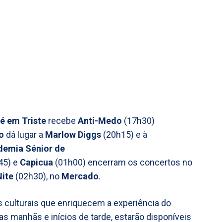
é em Triste
recebe
Anti-Medo
(17h30)
o
dá lugar a
Marlow Diggs
(20h15) e à
demia Sénior de
45) e
Capicua
(01h00) encerram os concertos no
Nite
(02h30), no
Mercado
.
s culturais que enriquecem a experiência do
das manhãs e inícios de tarde, estarão disponíveis