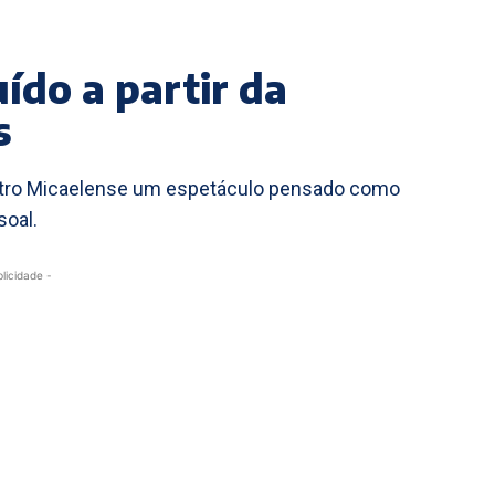
ído a partir da
s
eatro Micaelense um espetáculo pensado como
soal.
blicidade -