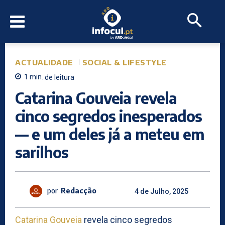
ACTUALIDADE
SOCIAL & LIFESTYLE
1
min.
de leitura
Catarina Gouveia revela
cinco segredos inesperados
— e um deles já a meteu em
sarilhos
por
Redacção
4 de Julho, 2025
Catarina Gouveia
revela cinco segredos