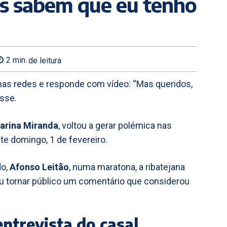
ês sabem que eu tenho
2
min.
de leitura
as redes e responde com vídeo: “Mas queridos,
isse.
arina Miranda
, voltou a gerar polémica nas
te domingo, 1 de fevereiro.
do,
Afonso Leitão
, numa maratona, a ribatejana
iu tornar público um comentário que considerou
ntrevista do casal