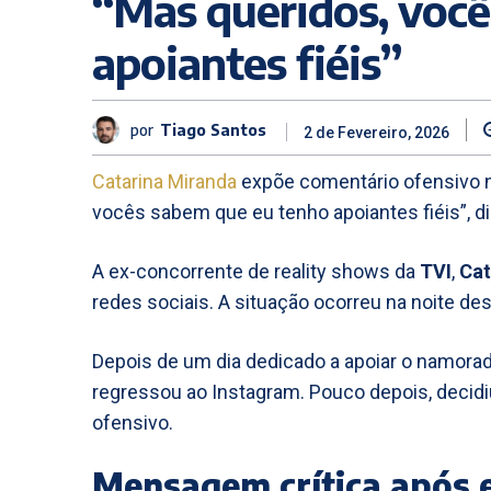
“Mas queridos, voc
apoiantes fiéis”
por
Tiago Santos
2 de Fevereiro, 2026
Catarina Miranda
expõe comentário ofensivo n
vocês sabem que eu tenho apoiantes fiéis”, d
A ex-concorrente de reality shows da
TVI
,
Cat
redes sociais. A situação ocorreu na noite des
Depois de um dia dedicado a apoiar o namora
regressou ao Instagram. Pouco depois, decid
ofensivo.
Mensagem crítica após e