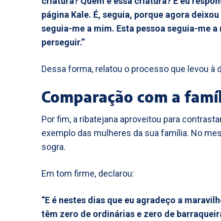
criatura? Quem é essa criatura? E eu respon
página Kale. É, seguia, porque agora deixou 
seguia-me a mim. Esta pessoa seguia-me a 
perseguir.”
Dessa forma, relatou o processo que levou à d
Comparação com a famíl
Por fim, a ribatejana aproveitou para contras
exemplo das mulheres da sua família. No m
sogra.
Em tom firme, declarou:
“E é nestes dias que eu agradeço a maravil
têm zero de ordinárias e zero de barraqueir