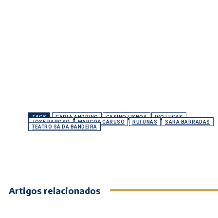
TAGS
CARLA ANDRINO
CASINO LISBOA
IVO LUCAS
JOSÉ RAPOSO
MARCOS CARUSO
RUI UNAS
SARA BARRADAS
TEATRO SÁ DA BANDEIRA
Artigos relacionados