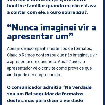
𝗯𝗼𝗻𝗶𝘁𝗼 𝗲 𝗳𝗮𝗺𝗶𝗹𝗶𝗮𝗿 𝗾𝘂𝗮𝗻𝗱𝗼 𝗲𝘂 𝗻ã𝗼 𝗲𝘀𝘁𝗮𝘃𝗮
𝗮 𝗰𝗼𝗻𝘁𝗮𝗿 𝗰𝗼𝗺 𝗲𝗹𝗲. É 𝗼𝘂𝗿𝗼 𝘀𝗼𝗯𝗿𝗲 𝗮𝘇𝘂𝗹”.
“Nunca imaginei vir a
apresentar um”
Apesar de acompanhar este tipo de formatos,
Cláudio Ramos confessou que não imaginava vir
a apresentar um concurso. Aos 52 anos, o
apresentador vê o convite como prova de que
ainda pode ser surpreendido.
𝗢 𝗰𝗼𝗺𝘂𝗻𝗶𝗰𝗮𝗱𝗼𝗿 𝗮𝗱𝗺𝗶𝘁𝗶𝘂: “𝗡𝗮 𝘃𝗲𝗿𝗱𝗮𝗱𝗲,
𝘀𝗼𝘂 𝘂𝗺 𝗳𝗶𝗲𝗹 𝘀𝗲𝗴𝘂𝗶𝗱𝗼𝗿 𝗱𝗲 𝗳𝗼𝗿𝗺𝗮𝘁𝗼𝘀
𝗱𝗲𝘀𝘁𝗲𝘀, 𝗺𝗮𝘀 𝗽𝗮𝗿𝗮 𝗱𝗶𝘇𝗲𝗿 𝗮 𝘃𝗲𝗿𝗱𝗮𝗱𝗲