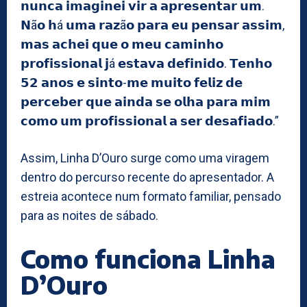
𝗻𝘂𝗻𝗰𝗮 𝗶𝗺𝗮𝗴𝗶𝗻𝗲𝗶 𝘃𝗶𝗿 𝗮 𝗮𝗽𝗿𝗲𝘀𝗲𝗻𝘁𝗮𝗿 𝘂𝗺.
𝗡ã𝗼 𝗵á 𝘂𝗺𝗮 𝗿𝗮𝘇ã𝗼 𝗽𝗮𝗿𝗮 𝗲𝘂 𝗽𝗲𝗻𝘀𝗮𝗿 𝗮𝘀𝘀𝗶𝗺,
𝗺𝗮𝘀 𝗮𝗰𝗵𝗲𝗶 𝗾𝘂𝗲 𝗼 𝗺𝗲𝘂 𝗰𝗮𝗺𝗶𝗻𝗵𝗼
𝗽𝗿𝗼𝗳𝗶𝘀𝘀𝗶𝗼𝗻𝗮𝗹 𝗷á 𝗲𝘀𝘁𝗮𝘃𝗮 𝗱𝗲𝗳𝗶𝗻𝗶𝗱𝗼. 𝗧𝗲𝗻𝗵𝗼
𝟱𝟮 𝗮𝗻𝗼𝘀 𝗲 𝘀𝗶𝗻𝘁𝗼-𝗺𝗲 𝗺𝘂𝗶𝘁𝗼 𝗳𝗲𝗹𝗶𝘇 𝗱𝗲
𝗽𝗲𝗿𝗰𝗲𝗯𝗲𝗿 𝗾𝘂𝗲 𝗮𝗶𝗻𝗱𝗮 𝘀𝗲 𝗼𝗹𝗵𝗮 𝗽𝗮𝗿𝗮 𝗺𝗶𝗺
𝗰𝗼𝗺𝗼 𝘂𝗺 𝗽𝗿𝗼𝗳𝗶𝘀𝘀𝗶𝗼𝗻𝗮𝗹 𝗮 𝘀𝗲𝗿 𝗱𝗲𝘀𝗮𝗳𝗶𝗮𝗱𝗼.”
Assim, Linha D’Ouro surge como uma viragem
dentro do percurso recente do apresentador. A
estreia acontece num formato familiar, pensado
para as noites de sábado.
Como funciona Linha
D’Ouro