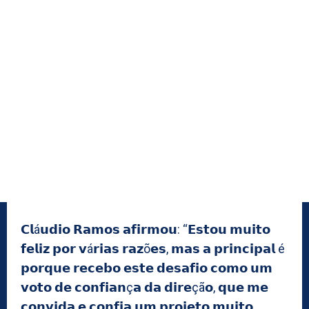
𝗖𝗹á𝘂𝗱𝗶𝗼 𝗥𝗮𝗺𝗼𝘀 𝗮𝗳𝗶𝗿𝗺𝗼𝘂: “𝗘𝘀𝘁𝗼𝘂 𝗺𝘂𝗶𝘁𝗼
𝗳𝗲𝗹𝗶𝘇 𝗽𝗼𝗿 𝘃á𝗿𝗶𝗮𝘀 𝗿𝗮𝘇õ𝗲𝘀, 𝗺𝗮𝘀 𝗮 𝗽𝗿𝗶𝗻𝗰𝗶𝗽𝗮𝗹 é
𝗽𝗼𝗿𝗾𝘂𝗲 𝗿𝗲𝗰𝗲𝗯𝗼 𝗲𝘀𝘁𝗲 𝗱𝗲𝘀𝗮𝗳𝗶𝗼 𝗰𝗼𝗺𝗼 𝘂𝗺
𝘃𝗼𝘁𝗼 𝗱𝗲 𝗰𝗼𝗻𝗳𝗶𝗮𝗻ç𝗮 𝗱𝗮 𝗱𝗶𝗿𝗲çã𝗼, 𝗾𝘂𝗲 𝗺𝗲
𝗰𝗼𝗻𝘃𝗶𝗱𝗮 𝗲 𝗰𝗼𝗻𝗳𝗶𝗮 𝘂𝗺 𝗽𝗿𝗼𝗷𝗲𝘁𝗼 𝗺𝘂𝗶𝘁𝗼