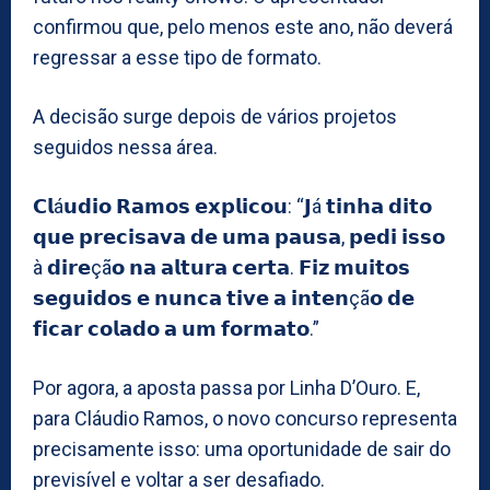
confirmou que, pelo menos este ano, não deverá
regressar a esse tipo de formato.
A decisão surge depois de vários projetos
seguidos nessa área.
𝗖𝗹á𝘂𝗱𝗶𝗼 𝗥𝗮𝗺𝗼𝘀 𝗲𝘅𝗽𝗹𝗶𝗰𝗼𝘂: “𝗝á 𝘁𝗶𝗻𝗵𝗮 𝗱𝗶𝘁𝗼
𝗾𝘂𝗲 𝗽𝗿𝗲𝗰𝗶𝘀𝗮𝘃𝗮 𝗱𝗲 𝘂𝗺𝗮 𝗽𝗮𝘂𝘀𝗮, 𝗽𝗲𝗱𝗶 𝗶𝘀𝘀𝗼
à 𝗱𝗶𝗿𝗲çã𝗼 𝗻𝗮 𝗮𝗹𝘁𝘂𝗿𝗮 𝗰𝗲𝗿𝘁𝗮. 𝗙𝗶𝘇 𝗺𝘂𝗶𝘁𝗼𝘀
𝘀𝗲𝗴𝘂𝗶𝗱𝗼𝘀 𝗲 𝗻𝘂𝗻𝗰𝗮 𝘁𝗶𝘃𝗲 𝗮 𝗶𝗻𝘁𝗲𝗻çã𝗼 𝗱𝗲
𝗳𝗶𝗰𝗮𝗿 𝗰𝗼𝗹𝗮𝗱𝗼 𝗮 𝘂𝗺 𝗳𝗼𝗿𝗺𝗮𝘁𝗼.”
Por agora, a aposta passa por Linha D’Ouro. E,
para Cláudio Ramos, o novo concurso representa
precisamente isso: uma oportunidade de sair do
previsível e voltar a ser desafiado.