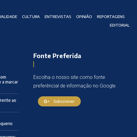
ALIDADE
CULTURA
ENTREVISTAS
OPINIÃO
REPORTAGENS
EDITORIAL
Fonte Preferida
com
Escolha o nosso site como fonte
y a marcar
preferêncial de informação no Google.
frente ao
Subscrever
Pequeno
Pequeno: