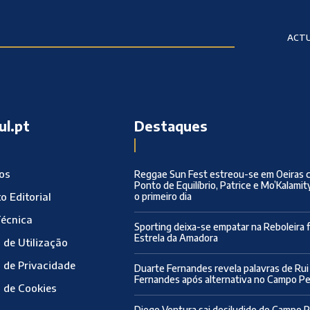
ACTU
ul.pt
Destaques
ros
Reggae Sun Fest estreou-se em Oeiras 
Ponto de Equilíbrio, Patrice e Mo’Kalamit
o Editorial
o primeiro dia
Técnica
Sporting deixa-se empatar na Reboleira 
Estrela da Amadora
 de Utilização
a de Privacidade
Duarte Fernandes revela palavras de Rui
Fernandes após alternativa no Campo 
a de Cookies
Diego Ventura sai desiludido do Campo 