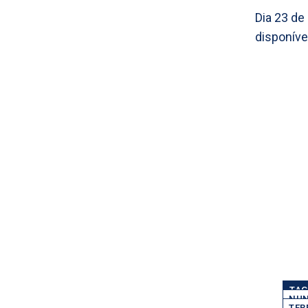
Dia 23 de
disponíve
TAG
NUN
TER