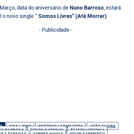
 Março, data do aniversário de
Nuno Barroso
, estará
l o novo single “
Somos Livres”
(Até Morrer)
- Publicidade -
S
ANA LAÍNS
ANTÓNIO LARANJEIRA
JOÃO CHORA
O BARROSO
PEDRO BARROSO
TEATRO VIRGÍNIA
ESA TAPADAS
TORRES NOVAS
VÍTOR SARMENTO