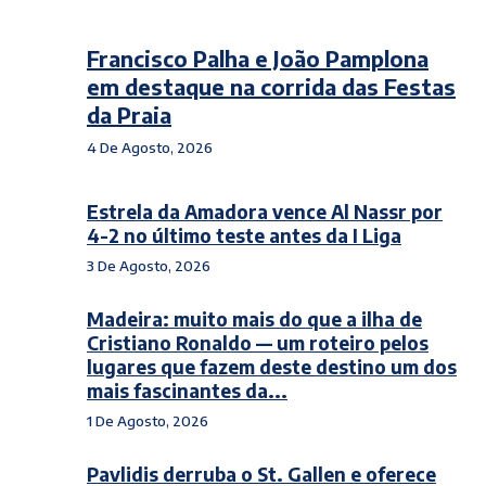
Francisco Palha e João Pamplona
em destaque na corrida das Festas
da Praia
4 De Agosto, 2026
Estrela da Amadora vence Al Nassr por
4-2 no último teste antes da I Liga
3 De Agosto, 2026
Madeira: muito mais do que a ilha de
Cristiano Ronaldo — um roteiro pelos
lugares que fazem deste destino um dos
mais fascinantes da...
1 De Agosto, 2026
Pavlidis derruba o St. Gallen e oferece