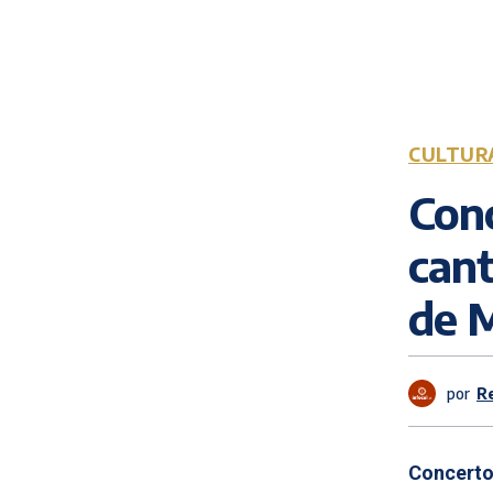
CULTUR
Con
cant
de 
por
R
Concerto