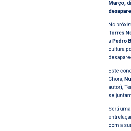
Março, di
desapare
No próxi
Torres N
a
Pedro B
cultura p
desapare
Este conc
Chora,
Nu
autor), T
se juntam
Será uma 
entrelaça
com a sua