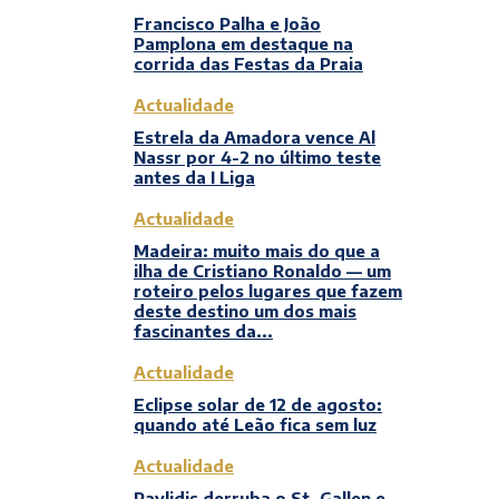
Francisco Palha e João
Pamplona em destaque na
corrida das Festas da Praia
Actualidade
Estrela da Amadora vence Al
Nassr por 4-2 no último teste
antes da I Liga
Actualidade
Madeira: muito mais do que a
ilha de Cristiano Ronaldo — um
roteiro pelos lugares que fazem
deste destino um dos mais
fascinantes da...
Actualidade
Eclipse solar de 12 de agosto:
quando até Leão fica sem luz
Actualidade
Pavlidis derruba o St. Gallen e