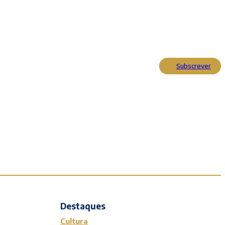
Subscrever
Actualidade
Cultura
Entrevistas
Opinião
Reportagens
Editorial
Destaques
Cultura