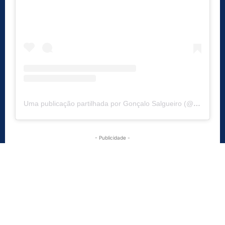
Uma publicação partilhada por Gonçalo Salgueiro (@goncalosalgueiroofficial)
- Publicidade -