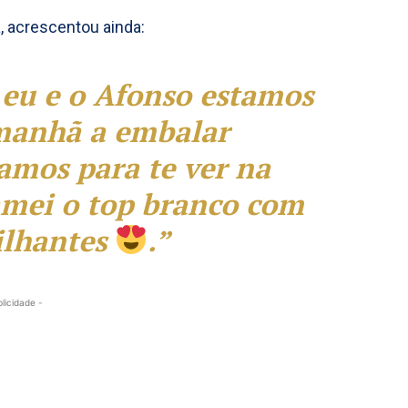
, acrescentou ainda:
 eu e o Afonso estamos
 manhã a embalar
amos para te ver na
amei o top branco com
rilhantes
.”
blicidade -