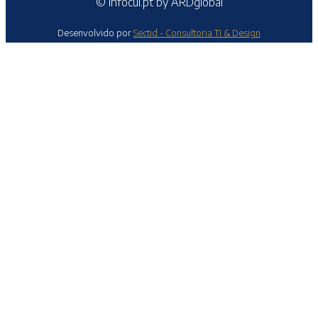
© Infocul.pt by ARDglobal
Desenvolvido por
Sectid - Consultoria TI & Design