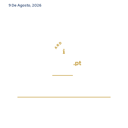
9 De Agosto, 2026
Infocul by ARDglobal
Parceiros
Estatuto Editorial
Ficha Técnica
Termos de Utilização
Política de Privacidade
Política de Cookies