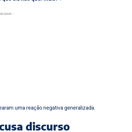
blicidade -
earam uma reação negativa generalizada.
acusa discurso