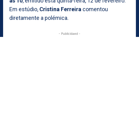
às 10
, emitido esta quinta-feira, 12 de fevereiro.
Em estúdio,
Cristina Ferreira
comentou
diretamente a polémica.
- Publicidaed -