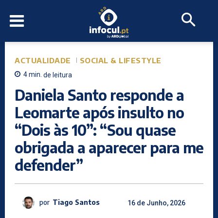
ACTUALIDADE
SOCIAL & LIFESTYLE
4
min.
de leitura
Daniela Santo responde a
Leomarte após insulto no
“Dois às 10”: “Sou quase
obrigada a aparecer para me
defender”
por
Tiago Santos
16 de Junho, 2026