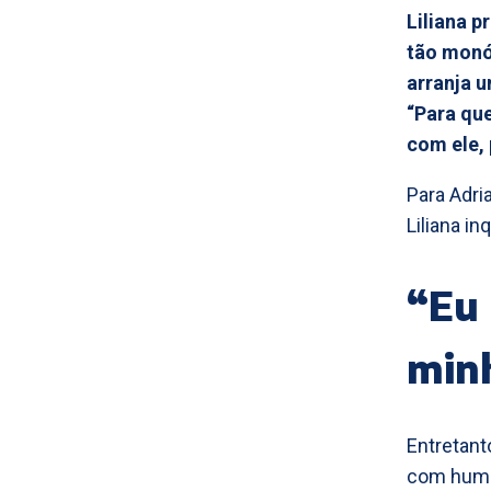
Liliana p
tão monó
arranja 
“Para que
com ele, 
Para Adri
Liliana i
“Eu 
min
Entretant
com humor