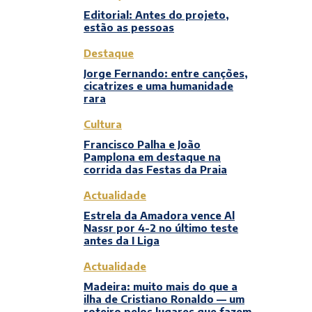
Editorial: Antes do projeto,
estão as pessoas
Destaque
Jorge Fernando: entre canções,
cicatrizes e uma humanidade
rara
Cultura
Francisco Palha e João
Pamplona em destaque na
corrida das Festas da Praia
Actualidade
Estrela da Amadora vence Al
Nassr por 4-2 no último teste
antes da I Liga
Actualidade
Madeira: muito mais do que a
ilha de Cristiano Ronaldo — um
roteiro pelos lugares que fazem