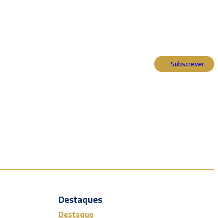
Subscrever
Actualidade
Cultura
Entrevistas
Opinião
Reportagens
Editorial
Destaques
Destaque