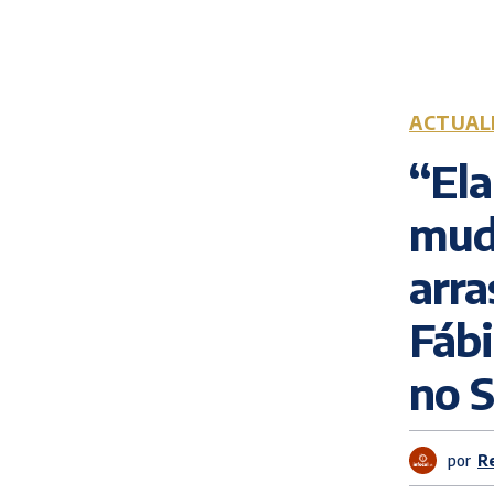
ACTUAL
“Ela
mud
arra
Fábi
no S
por
R