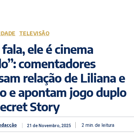
IDADE
TELEVISÃO
 fala, ele é cinema
o”: comentadores
sam relação de Liliana e
o e apontam jogo duplo
ecret Story
edacção
2
min.
de leitura
21 de Novembro, 2025