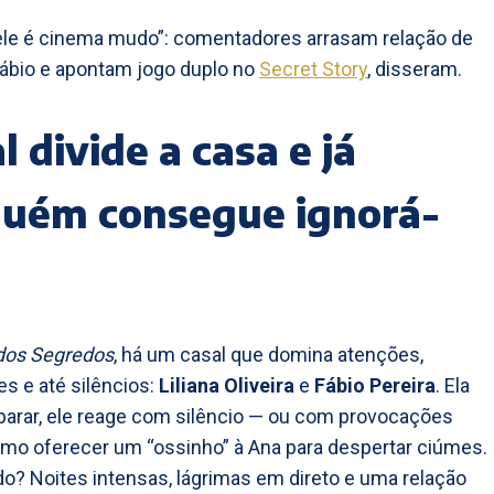
, ele é cinema mudo”: comentadores arrasam relação de
 Fábio e apontam jogo duplo no
Secret Story
, disseram.
l divide a casa e já
guém consegue ignorá-
dos Segredos
, há um casal que domina atenções,
s e até silêncios:
Liliana Oliveira
e
Fábio Pereira
. Ela
parar, ele reage com silêncio — ou com provocações
omo oferecer um “ossinho” à Ana para despertar ciúmes.
do? Noites intensas, lágrimas em direto e uma relação