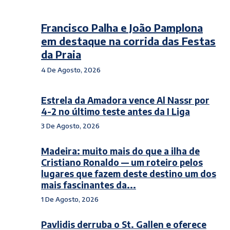
Francisco Palha e João Pamplona
em destaque na corrida das Festas
da Praia
4 De Agosto, 2026
Estrela da Amadora vence Al Nassr por
4-2 no último teste antes da I Liga
3 De Agosto, 2026
Madeira: muito mais do que a ilha de
Cristiano Ronaldo — um roteiro pelos
lugares que fazem deste destino um dos
mais fascinantes da...
1 De Agosto, 2026
Pavlidis derruba o St. Gallen e oferece