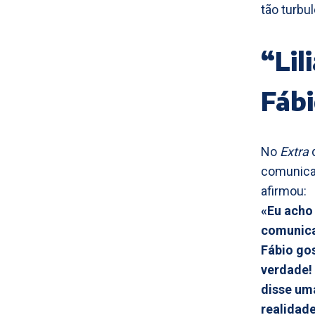
tão turbu
“Lil
Fáb
No
Extra
comunicaç
afirmou:
«Eu acho
comunica
Fábio go
verdade! 
disse uma
realidade