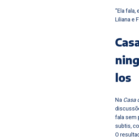
“Ela fala
Liliana e
Casa
nin
los
Na
Casa 
discussõe
fala sem 
subtis, c
O resulta