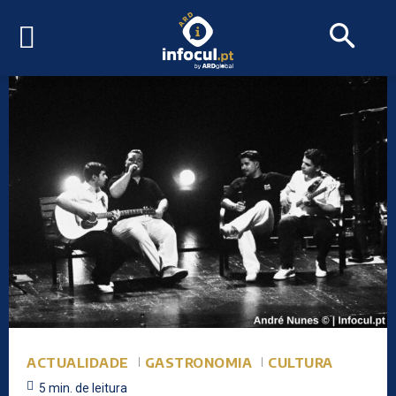
ACTUALIDADE
GASTRONOMIA
CULTURA
5
min.
de leitura